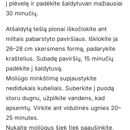
į plėvelę ir padėkite šaldytuvan mažiausiai
30 minučių.
Atšaldytą tešlą plonai iškočiokite ant
miltais pabarstyto paviršiaus. Išklokite ja
26–28 cm skersmens formą, padarykite
kraštelius. Subadę paviršių, 15 minučių
padėkite į šaldytuvą.
Moliūgo minkštimą supjaustykite
nedidukais kubeliais. Suberkite į puodą
storu dugnu, užpilkite vandens, kad
apsemtų. Virkite ant vidutinės ugnies 20–
25 minutes.
Nukaitę moliūgus šiek tiek paaušinkite,