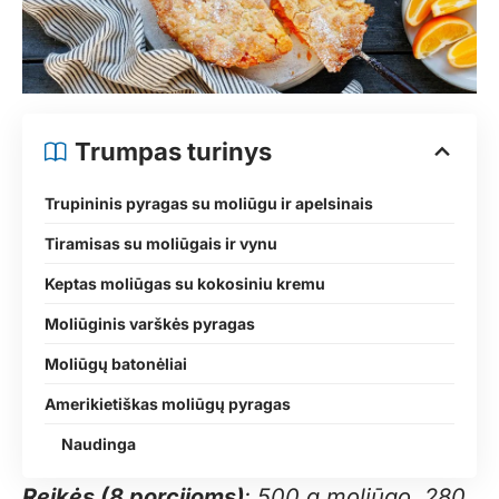
Trumpas turinys
Trupininis pyragas su moliūgu ir apelsinais
Tiramisas su moliūgais ir vynu
Keptas moliūgas su kokosiniu kremu
Moliūginis varškės pyragas
Moliūgų batonėliai
Amerikietiškas moliūgų pyragas
Naudinga
Reikės (8 porcijoms)
: 500 g moliūgo, 280