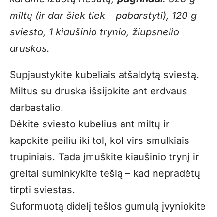
miltų (ir dar šiek tiek – pabarstyti), 120 g
sviesto, 1 kiaušinio trynio, žiupsnelio
druskos.
Supjaustykite kubeliais atšaldytą sviestą.
Miltus su druska išsijokite ant erdvaus
darbastalio.
Dėkite sviesto kubelius ant miltų ir
kapokite peiliu iki tol, kol virs smulkiais
trupiniais. Tada įmuškite kiaušinio trynį ir
greitai suminkykite tešlą – kad nepradėtų
tirpti sviestas.
Suformuotą didelį tešlos gumulą įvyniokite