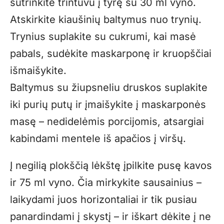
sutrinkite trintuvu į tyrę su 30 ml vyno.
Atskirkite kiaušinių baltymus nuo trynių.
Trynius suplakite su cukrumi, kai masė
pabals, sudėkite maskarponę ir kruopščiai
išmaišykite.
Baltymus su žiupsneliu druskos suplakite
iki purių putų ir įmaišykite į maskarponės
masę – nedidelėmis porcijomis, atsargiai
kabindami mentele iš apačios į viršų.
Į negilią plokščią lėkštę įpilkite pusę kavos
ir 75 ml vyno. Čia mirkykite sausainius –
laikydami juos horizontaliai ir tik pusiau
panardindami į skystį – ir iškart dėkite į ne