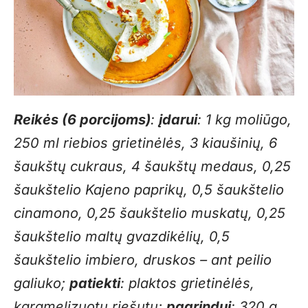
Reikės (6 porcijoms)
:
įdarui
: 1 kg moliūgo,
250 ml riebios grietinėlės, 3 kiaušinių, 6
šaukštų cukraus, 4 šaukštų medaus, 0,25
šaukštelio Kajeno paprikų, 0,5 šaukštelio
cinamono, 0,25 šaukštelio muskatų, 0,25
šaukštelio maltų gvazdikėlių, 0,5
šaukštelio imbiero, druskos – ant peilio
galiuko;
patiekti
: plaktos grietinėlės,
karamelizuotų riešutų;
pagrindui
: 320 g