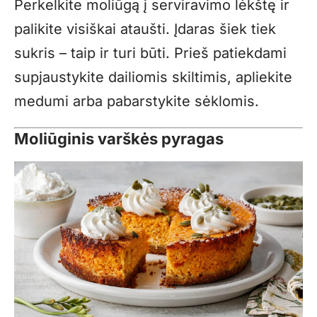
Perkelkite moliūgą į serviravimo lėkštę ir
palikite visiškai ataušti. Įdaras šiek tiek
sukris – taip ir turi būti. Prieš patiekdami
supjaustykite dailiomis skiltimis, apliekite
medumi arba pabarstykite sėklomis.
Moliūginis varškės pyragas