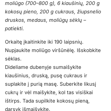
moliūgo (700–800 g), 6 kiaušinių, 200 g
kokosų pieno, 200 g cukraus, žiupsnelio
druskos, medaus, moliūgų sėklų –
patiekti.
Orkaitę įkaitinkite iki 190 laipsnių.
Nupjaukite moliūgo viršūnėlę. Išskobkite
sėklas.
Dideliame dubenyje sumaišykite
kiaušinius, druską, pusę cukraus ir
suplakite į purią masę. Suberkite likusį
cukrų ir vėl maišykite, kol tas visiškai
ištirps. Tada supilkite kokosų pieną,
darsyk išmaišykite.