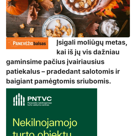
Įsigali moliūgų metas,
kai iš jų vis dažniau
gaminsime pačius įvairiausius
patiekalus – pradedant salotomis ir
baigiant pamėgtomis sriubomis.