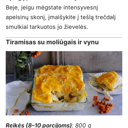
Beje, jeigu mėgstate intensyvesnį
apelsinų skonį, įmaišykite į tešlą trečdalį
smulkiai tarkuotos jo žievelės.
Tiramisas su moliūgais ir vynu
Reikės (8–10 porcijoms)
: 800 g