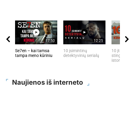
17:50
12:25
Se7en – kai tamsa
10 įsimintinų
10 įtemptų, 
tampa meno kūriniu
detektyvinių serialų
stingdančių 
istorijų
Naujienos iš interneto