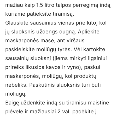
mažiau kaip 1,5 litro talpos perregimą indą,
kuriame patieksite tiramisą.
Glauskite sausainius vienas prie kito, kol
jų sluoksnis uždengs dugną. Apliekite
maskarponės mase, ant viršaus
paskleiskite moliūgų tyrės. Vėl kartokite
sausainių sluoksnį (jiems mirkyti ilgainiui
prireiks likusios kavos ir vyno), paskui
maskarponės, moliūgų, kol produktų
nebeliks. Paskutinis sluoksnis turi būti
moliūgų.
Baigę uždenkite indą su tiramisu maistine
plėvele ir mažiausiai 2 val. padėkite į