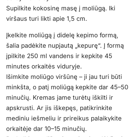
Supilkite kokosinę masę į moliūgą. Iki
viršaus turi likti apie 1,5 cm.
Įkelkite moliūgą į didelę kepimo formą,
šalia padėkite nupjautą „kepurę“. Į formą
įpilkite 250 ml vandens ir kepkite 45
minutes orkaitės viduryje.
Išimkite moliūgo viršūnę – ji jau turi būti
minkšta, o patį moliūgą kepkite dar 45–50
minučių. Kremas jame turėtų iškilti ir
apskrusti. Ar jis iškepęs, patikrinkite
mediniu iešmeliu ir prireikus palaikykite
orkaitėje dar 10–15 minučių.