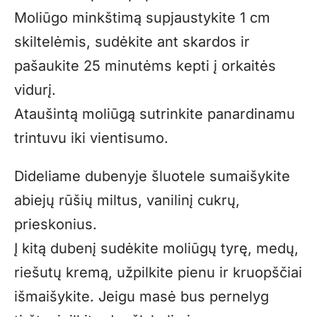
Moliūgo minkštimą supjaustykite 1 cm
skiltelėmis, sudėkite ant skardos ir
pašaukite 25 minutėms kepti į orkaitės
vidurį.
Ataušintą moliūgą sutrinkite panardinamu
trintuvu iki vientisumo.
Dideliame dubenyje šluotele sumaišykite
abiejų rūšių miltus, vanilinį cukrų,
prieskonius.
Į kitą dubenį sudėkite moliūgų tyrę, medų,
riešutų kremą, užpilkite pienu ir kruopščiai
išmaišykite. Jeigu masė bus pernelyg