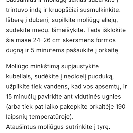
trintuvo indą ir kruopščiai susmulkinkite.
Išbėrę į dubenį, supilkite moliūgų aliejų,
sudėkite medų. Išmaišykite. Tada išklokite
šia mase 24–26 cm skersmens formos
dugną ir 5 minutėms pašaukite į orkaitę.
Moliūgo minkštimą supjaustykite
kubeliais, sudėkite į nedidelį puoduką,
užpilkite tiek vandens, kad vos apsemtų, ir
15 minučių pavirkite ant vidutinės ugnies
(arba tiek pat laiko pakepkite orkaitėje 190
laipsnių temperatūroje).
Ataušintus moliūgus sutrinkite į tyrę.