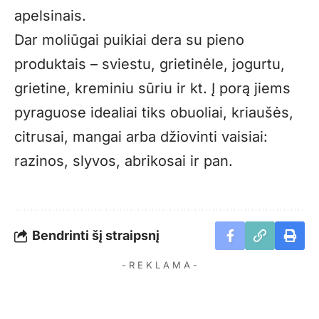
apelsinais.
Dar moliūgai puikiai dera su pieno
produktais – sviestu, grietinėle, jogurtu,
grietine, kreminiu sūriu ir kt. Į porą jiems
pyraguose idealiai tiks obuoliai, kriaušės,
citrusai, mangai arba džiovinti vaisiai:
razinos, slyvos, abrikosai ir pan.
Bendrinti šį straipsnį
- R E K L A M A -