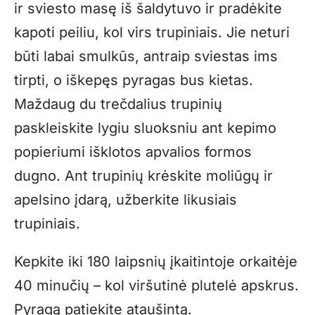
ir sviesto masę iš šaldytuvo ir pradėkite
kapoti peiliu, kol virs trupiniais. Jie neturi
būti labai smulkūs, antraip sviestas ims
tirpti, o iškepęs pyragas bus kietas.
Maždaug du trečdalius trupinių
paskleiskite lygiu sluoksniu ant kepimo
popieriumi išklotos apvalios formos
dugno. Ant trupinių krėskite moliūgų ir
apelsino įdarą, užberkite likusiais
trupiniais.
Kepkite iki 180 laipsnių įkaitintoje orkaitėje
40 minučių – kol viršutinė plutelė apskrus.
Pyragą patiekite ataušintą.