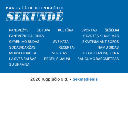
PANEVĖŽYS
LIETUVA
KULTŪRA
SPORTAS
ŠEŠĖLIAI
PANEVĖŽIO RAJONAS
SAVAITĖS KLAUSIMAS
GYVENIMO BŪDAS
SVEIKATA
SKAITINIAI ANT SOFOS
SODAS/DARŽAS
RECEPTAI
NAMŲ GIDAS
MOKSLO ORBITA
VERSLAS
HIGSO BOZONŲ ZONA
LAISVĖS BALSAS
PROFILIS_JAUNI
SAUGUMO BAROMETRAS
SU UKRAINA
2026 rugpjūčio 9 d. •
Sekmadienis