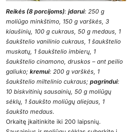
Reikės (8 porcijoms)
:
įdarui
: 250 g
moliūgo minkštimo, 150 g varškės, 3
kiaušinių, 100 g cukraus, 50 g medaus, 1
šaukštelio vanilinio cukraus, 1 šaukštelio
muskatų, 1 šaukštelio imbierų, 1
šaukštelio cinamono, druskos – ant peilio
galiuko;
kremui
: 200 g varškės, 1
šaukštelio miltelinio cukraus;
pagrindui
:
10 biskvitinių sausainių, 50 g moliūgų
sėklų, 1 šaukšto moliūgų aliejaus, 1
šaukšto medaus.
Orkaitę įkaitinkite iki 200 laipsnių.
Sausainius ir moliūgų sėklas suberkite į