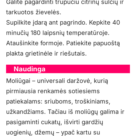
Galite pagardinti trupučiu citrinų sulčių ir
tarkuotos žievelės.
Supilkite įdarą ant pagrindo. Kepkite 40
minučių 180 laipsnių temperatūroje.
Ataušinkite formoje. Patiekite papuoštą
plakta grietinėle ir riešutais.
Naudinga
Moliūgai – universali daržovė, kurią
pirmiausia renkamės sotiesiems
patiekalams: sriuboms, troškiniams,
užkandžiams. Tačiau iš moliūgų galima ir
pasigaminti cukatų, išvirti gardžių
uogienių, džemų – ypač kartu su