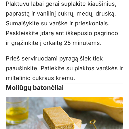
Plaktuvu labai gerai suplakite kiaušinius,
paprastą ir vanilinį cukrų, medų, druską.
Sumaišykite su varške ir prieskoniais.
Paskleiskite įdarą ant iškepusio pagrindo
ir grąžinkite į orkaitę 25 minutėms.
Prieš serviruodami pyragą šiek tiek
paaušinkite. Patiekite su plaktos varškės ir
miltelinio cukraus kremu.
Moliūgų batonėliai