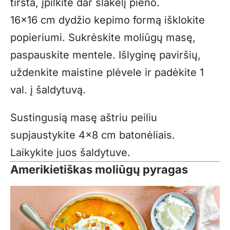
tiršta, įpilkite dar šlakelį pieno.
16×16 cm dydžio kepimo formą išklokite
popieriumi. Sukrėskite moliūgų masę,
paspauskite mentele. Išlyginę paviršių,
uždenkite maistine plėvele ir padėkite 1
val. į šaldytuvą.
Sustingusią masę aštriu peiliu
supjaustykite 4×8 cm batonėliais.
Laikykite juos šaldytuve.
Amerikietiškas moliūgų pyragas