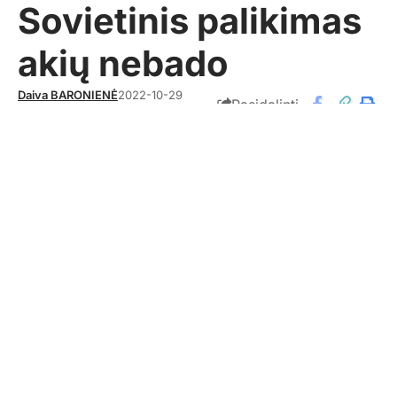
Sovietinis palikimas
akių nebado
Daiva BARONIENĖ
2022-10-29
Pasidalinti
AKTUALIJOS
Komentarų: 1
G. Kartano nuotr.