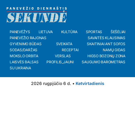
PANEVĖŽYS
LIETUVA
KULTŪRA
SPORTAS
ŠEŠĖLIAI
PANEVĖŽIO RAJONAS
SAVAITĖS KLAUSIMAS
GYVENIMO BŪDAS
SVEIKATA
SKAITINIAI ANT SOFOS
SODAS/DARŽAS
RECEPTAI
NAMŲ GIDAS
MOKSLO ORBITA
VERSLAS
HIGSO BOZONŲ ZONA
LAISVĖS BALSAS
PROFILIS_JAUNI
SAUGUMO BAROMETRAS
SU UKRAINA
2026 rugpjūčio 6 d. •
Ketvirtadienis