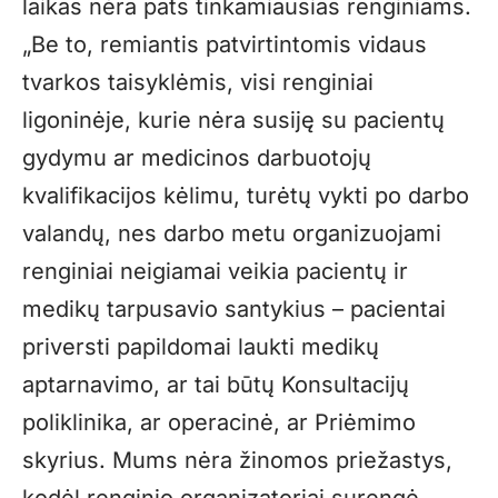
laikas nėra pats tinkamiausias renginiams.
„Be to, remiantis patvirtintomis vidaus
tvarkos taisyklėmis, visi renginiai
ligoninėje, kurie nėra susiję su pacientų
gydymu ar medicinos darbuotojų
kvalifikacijos kėlimu, turėtų vykti po darbo
valandų, nes darbo metu organizuojami
renginiai neigiamai veikia pacientų ir
medikų tarpusavio santykius – pacientai
priversti papildomai laukti medikų
aptarnavimo, ar tai būtų Konsultacijų
poliklinika, ar operacinė, ar Priėmimo
skyrius. Mums nėra žinomos priežastys,
kodėl renginio organizatoriai surengė