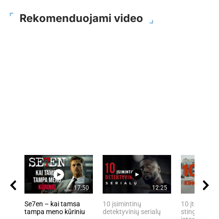
Rekomenduojami video
17:50
12:25
Se7en – kai tamsa
10 įsimintinų
10 įtemptų, 
tampa meno kūriniu
detektyvinių serialų
stingdančių 