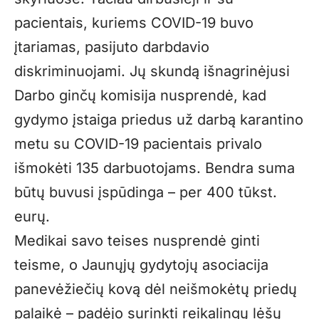
pacientais, kuriems COVID-19 buvo
įtariamas, pasijuto darbdavio
diskriminuojami. Jų skundą išnagrinėjusi
Darbo ginčų komisija nusprendė, kad
gydymo įstaiga priedus už darbą karantino
metu su COVID-19 pacientais privalo
išmokėti 135 darbuotojams. Bendra suma
būtų buvusi įspūdinga – per 400 tūkst.
eurų.
Medikai savo teises nusprendė ginti
teisme, o Jaunųjų gydytojų asociacija
panevėžiečių kovą dėl neišmokėtų priedų
palaikė – padėjo surinkti reikalingų lėšų