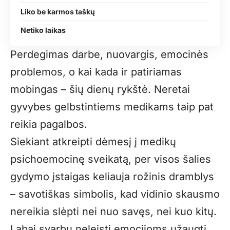
Liko be karmos taškų
Netiko laikas
Perdegimas darbe, nuovargis, emocinės
problemos, o kai kada ir patiriamas
mobingas – šių dienų rykštė. Neretai
gyvybes gelbstintiems medikams taip pat
reikia pagalbos.
Siekiant atkreipti dėmesį į medikų
psichoemocinę sveikatą, per visos šalies
gydymo įstaigas keliauja rožinis dramblys
– savotiškas simbolis, kad vidinio skausmo
nereikia slėpti nei nuo savęs, nei kuo kitų.
Labai svarbu neleisti emocijoms užaugti