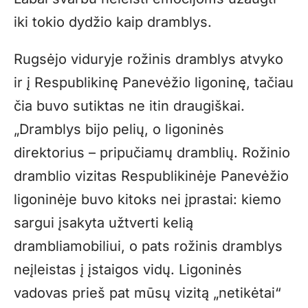
iki tokio dydžio kaip dramblys.
Rugsėjo viduryje rožinis dramblys atvyko
ir į Respublikinę Panevėžio ligoninę, tačiau
čia buvo sutiktas ne itin draugiškai.
„Dramblys bijo pelių, o ligoninės
direktorius – pripučiamų dramblių. Rožinio
dramblio vizitas Respublikinėje Panevėžio
ligoninėje buvo kitoks nei įprastai: kiemo
sargui įsakyta užtverti kelią
drambliamobiliui, o pats rožinis dramblys
neįleistas į įstaigos vidų. Ligoninės
vadovas prieš pat mūsų vizitą „netikėtai“