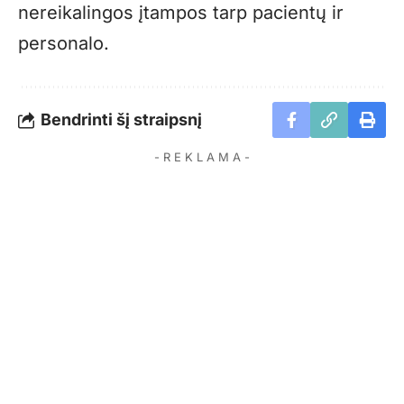
nereikalingos įtampos tarp pacientų ir
personalo.
Bendrinti šį straipsnį
- R E K L A M A -