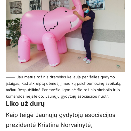
Jau metus rožinis dramblys keliauja per šalies gydymo
įstaigas, kad atkreiptų dėmesį į medikų psichoemocinę sveikatą,
tačiau Respublikinė Panevėžio ligoninė šio rožinio simbolio ir jo
komandos neįsileido. Jaunųjų gydytojų asociacijos nuotr.
Liko už durų
Kaip teigė Jaunųjų gydytojų asociacijos
prezidentė Kristina Norvainytė,