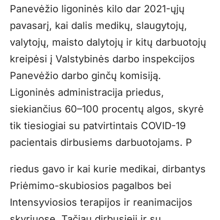
Panevėžio ligoninės kilo dar 2021-ųjų
pavasarį, kai dalis medikų, slaugytojų,
valytojų, maisto dalytojų ir kitų darbuotojų
kreipėsi į Valstybinės darbo inspekcijos
Panevėžio darbo ginčų komisiją.
Ligoninės administracija priedus,
siekiančius 60–100 procentų algos, skyrė
tik tiesiogiai su patvirtintais COVID-19
pacientais dirbusiems darbuotojams. P
riedus gavo ir kai kurie medikai, dirbantys
Priėmimo-skubiosios pagalbos bei
Intensyviosios terapijos ir reanimacijos
skyriuose. Tačiau dirbusieji ir su