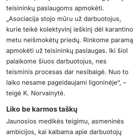
teisininkų paslaugoms apmokėti.
„Asociacija stojo mūru už darbuotojus,
kurie teikė kolektyvinį ieškinį dėl karantino
metu neišmokėtų priedų. Rinkome paramą
apmokėti už teisininkų paslaugas. Iki šiol
palaikome šiuos darbuotojus, nes
teisminis procesas dar nesibaigė. Nuo to
laiko nesame pageidaujami ligoninėje“, –
teigė K. Norvainytė.
Liko be karmos taškų
Jaunosios medikės teigimu, asmeninės
ambicijos, kai kalbama apie darbuotojų