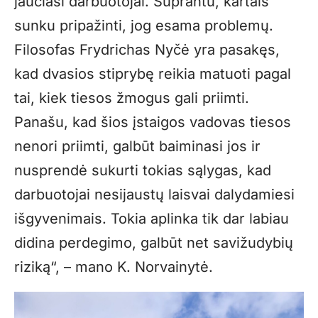
jaučiasi darbuotojai. Suprantu, kartais
sunku pripažinti, jog esama problemų.
Filosofas Frydrichas Nyčė yra pasakęs,
kad dvasios stiprybę reikia matuoti pagal
tai, kiek tiesos žmogus gali priimti.
Panašu, kad šios įstaigos vadovas tiesos
nenori priimti, galbūt baiminasi jos ir
nusprendė sukurti tokias sąlygas, kad
darbuotojai nesijaustų laisvai dalydamiesi
išgyvenimais. Tokia aplinka tik dar labiau
didina perdegimo, galbūt net savižudybių
riziką“, – mano K. Norvainytė.