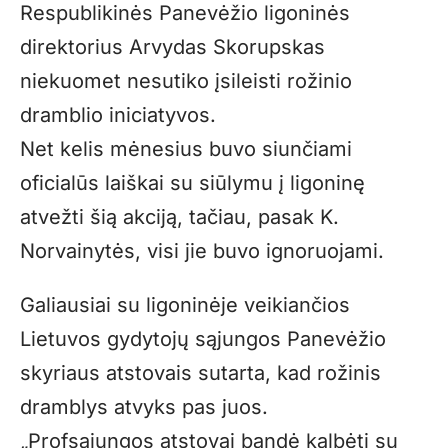
Respublikinės Panevėžio ligoninės
direktorius Arvydas Skorupskas
niekuomet nesutiko įsileisti rožinio
dramblio iniciatyvos.
Net kelis mėnesius buvo siunčiami
oficialūs laiškai su siūlymu į ligoninę
atvežti šią akciją, tačiau, pasak K.
Norvainytės, visi jie buvo ignoruojami.
Galiausiai su ligoninėje veikiančios
Lietuvos gydytojų sąjungos Panevėžio
skyriaus atstovais sutarta, kad rožinis
dramblys atvyks pas juos.
„Profsąjungos atstovai bandė kalbėti su