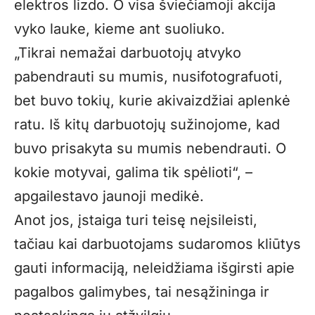
elektros lizdo. O visa šviečiamoji akcija
vyko lauke, kieme ant suoliuko.
„Tikrai nemažai darbuotojų atvyko
pabendrauti su mumis, nusifotografuoti,
bet buvo tokių, kurie akivaizdžiai aplenkė
ratu. Iš kitų darbuotojų sužinojome, kad
buvo prisakyta su mumis nebendrauti. O
kokie motyvai, galima tik spėlioti“, –
apgailestavo jaunoji medikė.
Anot jos, įstaiga turi teisę neįsileisti,
tačiau kai darbuotojams sudaromos kliūtys
gauti informaciją, neleidžiama išgirsti apie
pagalbos galimybes, tai nesąžininga ir