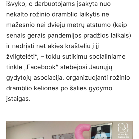
išvyko, o darbuotojams įsakyta nuo
nekalto rožinio dramblio laikytis ne
mažesnio nei dviejų metrų atstumo (kaip
senais gerais pandemijos pradžios laikais)
ir nedrįsti net akies krašteliu į jį
žvilgtelėti“, – tokiu sutikimu socialiniame
tinkle „Facebook“ stebėjosi Jaunųjų
gydytojų asociacija, organizuojanti rožinio
dramblio keliones po šalies gydymo
įstaigas.