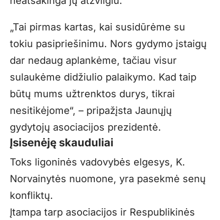
neatsakinga jų atžvilgiu.
„Tai pirmas kartas, kai susidūrėme su
tokiu pasipriešinimu. Nors gydymo įstaigų
dar nedaug aplankėme, tačiau visur
sulaukėme didžiulio palaikymo. Kad taip
būtų mums užtrenktos durys, tikrai
nesitikėjome“, – pripažįsta Jaunųjų
gydytojų asociacijos prezidentė.
Įsisenėję skauduliai
Toks ligoninės vadovybės elgesys, K.
Norvainytės nuomone, yra pasekmė senų
konfliktų.
Įtampa tarp asociacijos ir Respublikinės