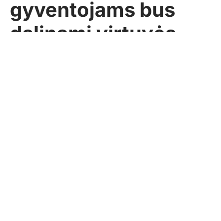
gyventojams bus
dalinami virtuvės
atliekų kibirėliai
Sekundė
2024-02-13
AKTUALIJOS
Pasidalinti
2 komentarai