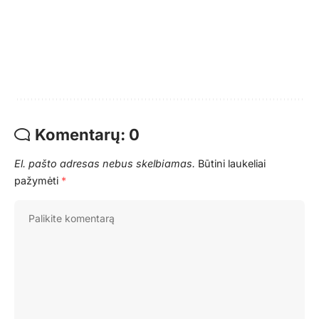
Komentarų: 0
El. pašto adresas nebus skelbiamas.
Būtini laukeliai
pažymėti
*