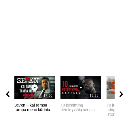
17:50
12:25
Se7en – kai tamsa
10 įsimintinų
10 įtemptų, 
tampa meno kūriniu
detektyvinių serialų
stingdančių 
istorijų