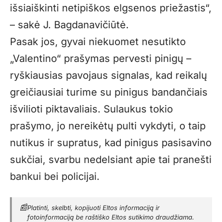
išsiaiškinti netipiškos elgsenos priežastis“,
– sakė J. Bagdanavičiūtė.
Pasak jos, gyvai niekuomet nesutikto
„Valentino“ prašymas pervesti pinigų –
ryškiausias pavojaus signalas, kad reikalų
greičiausiai turime su pinigus bandančiais
išvilioti piktavaliais. Sulaukus tokio
prašymo, jo nereikėtų pulti vykdyti, o taip
nutikus ir supratus, kad pinigus pasisavino
sukčiai, svarbu nedelsiant apie tai pranešti
bankui bei policijai.
📰
Platinti, skelbti, kopijuoti Eltos informaciją ir
fotoinformaciją be raštiško Eltos sutikimo draudžiama.