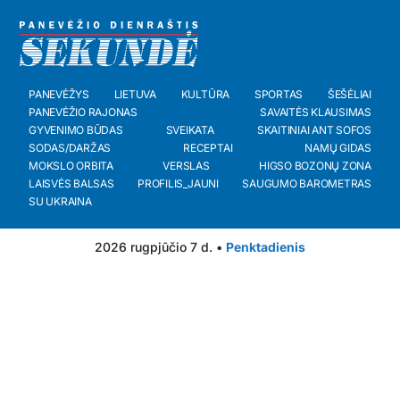
PANEVĖŽYS
LIETUVA
KULTŪRA
SPORTAS
ŠEŠĖLIAI
PANEVĖŽIO RAJONAS
SAVAITĖS KLAUSIMAS
GYVENIMO BŪDAS
SVEIKATA
SKAITINIAI ANT SOFOS
SODAS/DARŽAS
RECEPTAI
NAMŲ GIDAS
MOKSLO ORBITA
VERSLAS
HIGSO BOZONŲ ZONA
LAISVĖS BALSAS
PROFILIS_JAUNI
SAUGUMO BAROMETRAS
SU UKRAINA
2026 rugpjūčio 7 d. •
Penktadienis