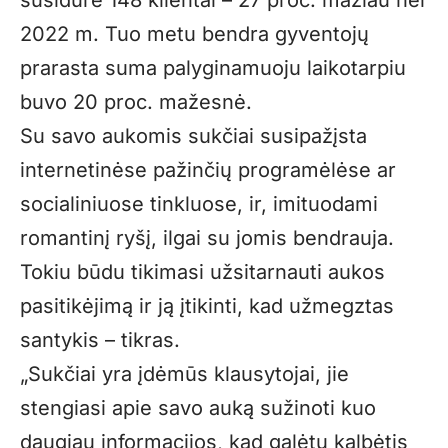
susidūrė 148 klientai – 27 proc. mažiau nei
2022 m. Tuo metu bendra gyventojų
prarasta suma palyginamuoju laikotarpiu
buvo 20 proc. mažesnė.
Su savo aukomis sukčiai susipažįsta
internetinėse pažinčių programėlėse ar
socialiniuose tinkluose, ir, imituodami
romantinį ryšį, ilgai su jomis bendrauja.
Tokiu būdu tikimasi užsitarnauti aukos
pasitikėjimą ir ją įtikinti, kad užmegztas
santykis – tikras.
„Sukčiai yra įdėmūs klausytojai, jie
stengiasi apie savo auką sužinoti kuo
daugiau informacijos, kad galėtų kalbėtis