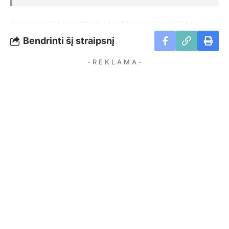
Bendrinti šį straipsnį
- R E K L A M A -