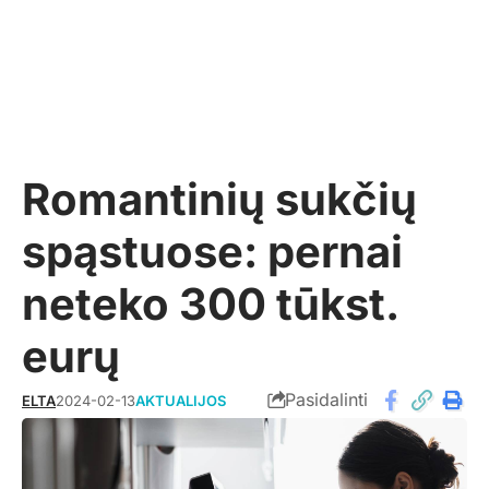
Romantinių sukčių
spąstuose: pernai
neteko 300 tūkst.
eurų
Pasidalinti
ELTA
2024-02-13
AKTUALIJOS