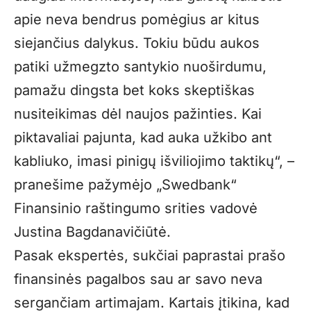
apie neva bendrus pomėgius ar kitus
siejančius dalykus. Tokiu būdu aukos
patiki užmegzto santykio nuoširdumu,
pamažu dingsta bet koks skeptiškas
nusiteikimas dėl naujos pažinties. Kai
piktavaliai pajunta, kad auka užkibo ant
kabliuko, imasi pinigų išviliojimo taktikų“, –
pranešime pažymėjo „Swedbank“
Finansinio raštingumo srities vadovė
Justina Bagdanavičiūtė.
Pasak ekspertės, sukčiai paprastai prašo
finansinės pagalbos sau ar savo neva
sergančiam artimajam. Kartais įtikina, kad