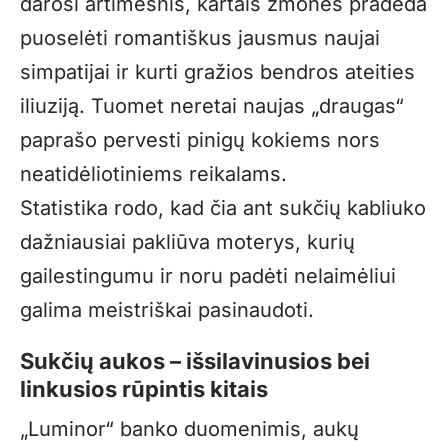
darosi artimesnis, kartais žmonės pradeda
puoselėti romantiškus jausmus naujai
simpatijai ir kurti gražios bendros ateities
iliuziją. Tuomet neretai naujas „draugas“
paprašo pervesti pinigų kokiems nors
neatidėliotiniems reikalams.
Statistika rodo, kad čia ant sukčių kabliuko
dažniausiai pakliūva moterys, kurių
gailestingumu ir noru padėti nelaimėliui
galima meistriškai pasinaudoti.
Sukčių aukos – išsilavinusios bei
linkusios rūpintis kitais
„Luminor“ banko duomenimis, aukų