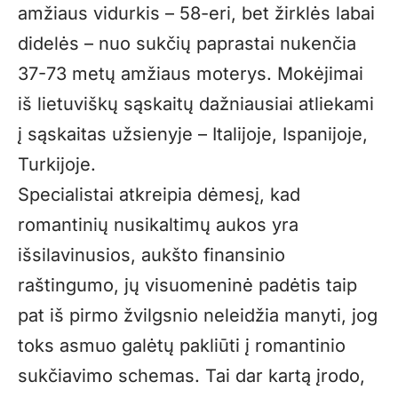
amžiaus vidurkis – 58-eri, bet žirklės labai
didelės – nuo sukčių paprastai nukenčia
37-73 metų amžiaus moterys. Mokėjimai
iš lietuviškų sąskaitų dažniausiai atliekami
į sąskaitas užsienyje – Italijoje, Ispanijoje,
Turkijoje.
Specialistai atkreipia dėmesį, kad
romantinių nusikaltimų aukos yra
išsilavinusios, aukšto finansinio
raštingumo, jų visuomeninė padėtis taip
pat iš pirmo žvilgsnio neleidžia manyti, jog
toks asmuo galėtų pakliūti į romantinio
sukčiavimo schemas. Tai dar kartą įrodo,