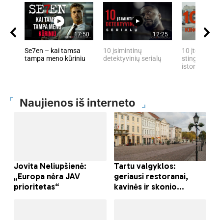
17:50
12:25
Se7en – kai tamsa
10 įsimintinų
10 įtemptų, 
tampa meno kūriniu
detektyvinių serialų
stingdančių 
istorijų
Naujienos iš interneto