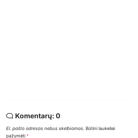
Komentarų: 0
El. pašto adresas nebus skelbiamas.
Būtini laukeliai
pažymėti
*