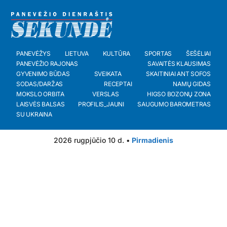
PANEVĖŽYS
LIETUVA
KULTŪRA
SPORTAS
ŠEŠĖLIAI
PANEVĖŽIO RAJONAS
SAVAITĖS KLAUSIMAS
GYVENIMO BŪDAS
SVEIKATA
SKAITINIAI ANT SOFOS
SODAS/DARŽAS
RECEPTAI
NAMŲ GIDAS
MOKSLO ORBITA
VERSLAS
HIGSO BOZONŲ ZONA
LAISVĖS BALSAS
PROFILIS_JAUNI
SAUGUMO BAROMETRAS
SU UKRAINA
2026 rugpjūčio 10 d. •
Pirmadienis