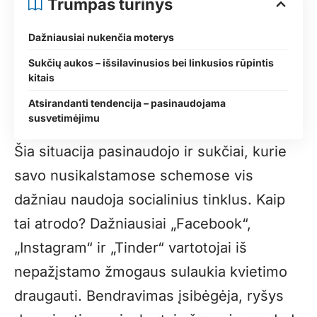
Trumpas turinys
Dažniausiai nukenčia moterys
Sukčių aukos – išsilavinusios bei linkusios rūpintis
kitais
Atsirandanti tendencija – pasinaudojama
susvetimėjimu
Šia situacija pasinaudojo ir sukčiai, kurie
savo nusikalstamose schemose vis
dažniau naudoja socialinius tinklus. Kaip
tai atrodo? Dažniausiai „Facebook“,
„Instagram“ ir „Tinder“ vartotojai iš
nepažįstamo žmogaus sulaukia kvietimo
draugauti. Bendravimas įsibėgėja, ryšys