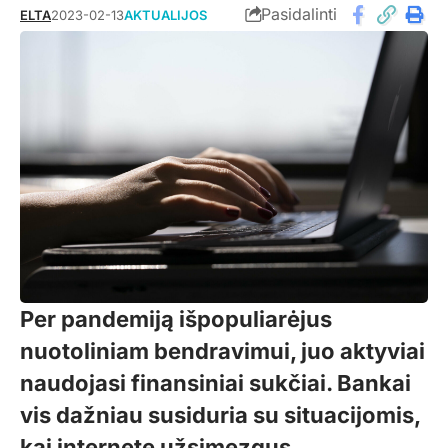
Pasidalinti
ELTA
2023-02-13
AKTUALIJOS
Per pandemiją išpopuliarėjus
nuotoliniam bendravimui, juo aktyviai
naudojasi finansiniai sukčiai. Bankai
vis dažniau susiduria su situacijomis,
kai internete užsimezgus