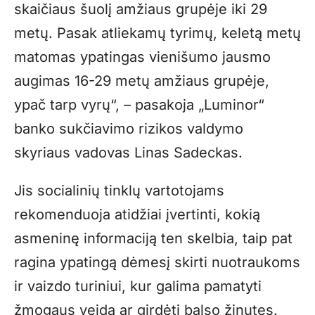
skaičiaus šuolį amžiaus grupėje iki 29
metų. Pasak atliekamų tyrimų, keletą metų
matomas ypatingas vienišumo jausmo
augimas 16-29 metų amžiaus grupėje,
ypač tarp vyrų“, – pasakoja „Luminor“
banko sukčiavimo rizikos valdymo
skyriaus vadovas Linas Sadeckas.
Jis socialinių tinklų vartotojams
rekomenduoja atidžiai įvertinti, kokią
asmeninę informaciją ten skelbia, taip pat
ragina ypatingą dėmesį skirti nuotraukoms
ir vaizdo turiniui, kur galima pamatyti
žmogaus veidą ar girdėti balso žinutes.