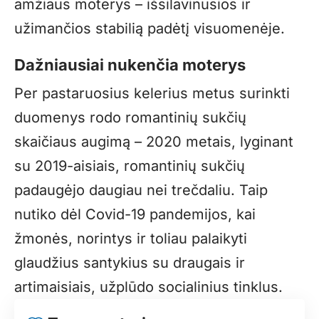
amžiaus moterys – išsilavinusios ir
užimančios stabilią padėtį visuomenėje.
Dažniausiai nukenčia moterys
Per pastaruosius kelerius metus surinkti
duomenys rodo romantinių sukčių
skaičiaus augimą – 2020 metais, lyginant
su 2019-aisiais, romantinių sukčių
padaugėjo daugiau nei trečdaliu. Taip
nutiko dėl Covid-19 pandemijos, kai
žmonės, norintys ir toliau palaikyti
glaudžius santykius su draugais ir
artimaisiais, užplūdo socialinius tinklus.