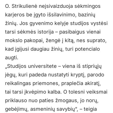
O. Strikulienė neįsivaizduoja sėkmingos
karjeros be įgyto išsilavinimo, bazinių
žinių. Jos gyvenimo kelyje studijos vystėsi
tarsi sėkmės istorija – pasibaigus vienai
mokslo pakopai, žengė į kitą, nes suprato,
kad įgijusi daugiau žinių, turi potencialo
augti.
„
Studijos universitete – viena iš stipriųjų
jėgų, kuri padeda nustatyti kryptį, parodo
reikalingas priemones, praplečia akiratį,
tai tarsi įkvėpimo kalba. O tolesni veiksmai
priklauso nuo paties žmogaus, jo norų,
gebėjimų, asmeninių savybių“, – teigia