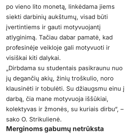
po vieno lito monetą, linkėdama jiems
siekti darbinių aukštumų, visad būti
įvertintiems ir gauti motyvuojantį
atlyginimą. Tačiau dabar pamatė, kad
profesinėje veikloje gali motyvuoti ir
visiškai kiti dalykai.
„
Dirbdama su studentais pasikraunu nuo
jų degančių akių, žinių troškulio, noro
klausinėti ir tobulėti. Su džiaugsmu einu į
darbą, čia mane motyvuoja iššūkiai,
kolektyvas ir žmonės, su kuriais dirbu“, –
sako O. Strikulienė.
Merginoms gabumų netrūksta