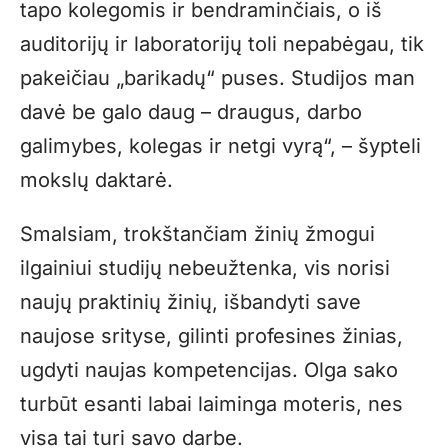
tapo kolegomis ir bendraminčiais, o iš
auditorijų ir laboratorijų toli nepabėgau, tik
pakeičiau „barikadų“ puses. Studijos man
davė be galo daug – draugus, darbo
galimybes, kolegas ir netgi vyrą“, – šypteli
mokslų daktarė.
Smalsiam, trokštančiam žinių žmogui
ilgainiui studijų nebeužtenka, vis norisi
naujų praktinių žinių, išbandyti save
naujose srityse, gilinti profesines žinias,
ugdyti naujas kompetencijas. Olga sako
turbūt esanti labai laiminga moteris, nes
visa tai turi savo darbe.