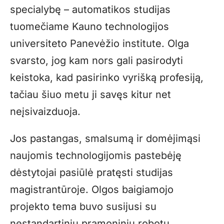
specialybę – automatikos studijas
tuomečiame Kauno technologijos
universiteto Panevėžio institute. Olga
svarsto, jog kam nors gali pasirodyti
keistoka, kad pasirinko vyrišką profesiją,
tačiau šiuo metu ji savęs kitur net
neįsivaizduoja.
Jos pastangas, smalsumą ir domėjimąsi
naujomis technologijomis pastebėję
dėstytojai pasiūlė pratęsti studijas
magistrantūroje. Olgos baigiamojo
projekto tema buvo susijusi su
nestandartinių pramoninių robotų