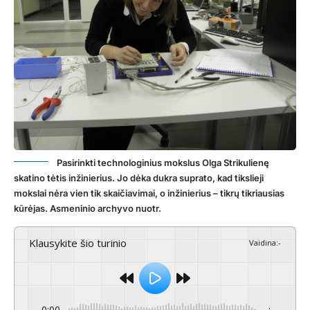
Pasirinkti technologinius mokslus Olga Strikulienę
skatino tėtis inžinierius. Jo dėka dukra suprato, kad tikslieji
mokslai nėra vien tik skaičiavimai, o inžinierius – tikrų tikriausias
kūrėjas. Asmeninio archyvo nuotr.
Klausykite šio turinio
Vaidina
:
-
0:00
-:--