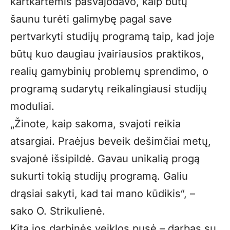
kartkartėmis pasvajodavo, kaip būtų
šaunu turėti galimybę pagal save
pertvarkyti studijų programą taip, kad joje
būtų kuo daugiau įvairiausios praktikos,
realių gamybinių problemų sprendimo, o
programą sudarytų reikalingiausi studijų
moduliai.
„
Žinote, kaip sakoma, svajoti reikia
atsargiai. Praėjus beveik dešimčiai metų,
svajonė išsipildė. Gavau unikalią progą
sukurti tokią studijų programą. Galiu
drąsiai sakyti, kad tai mano kūdikis“, –
sako O. Strikulienė.
Kita jos darbinės veiklos pusė – darbas su