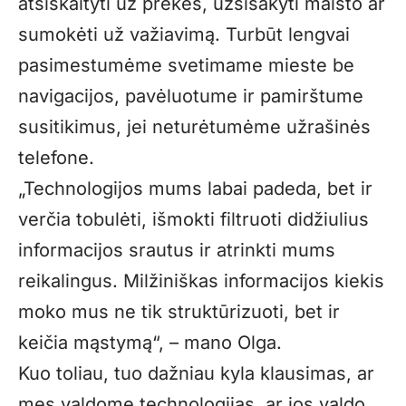
atsiskaityti už prekes, užsisakyti maisto ar
sumokėti už važiavimą. Turbūt lengvai
pasimestumėme svetimame mieste be
navigacijos, pavėluotume ir pamirštume
susitikimus, jei neturėtumėme užrašinės
telefone.
„
Technologijos mums labai padeda, bet ir
verčia tobulėti, išmokti filtruoti didžiulius
informacijos srautus ir atrinkti mums
reikalingus. Milžiniškas informacijos kiekis
moko mus ne tik struktūrizuoti, bet ir
keičia mąstymą“, – mano Olga.
Kuo toliau, tuo dažniau kyla klausimas, ar
mes valdome technologijas, ar jos valdo