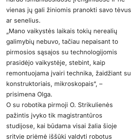
vienas jų gali žiniomis pranokti savo tėvus
ar senelius.
„
Mano vaikystės laikais tokių nerealių
galimybių nebuvo, tačiau nepaisant to
pirmosios sąsajos su technologijomis
prasidėjo vaikystėje, stebint, kaip
remontuojama įvairi technika, žaidžiant su
konstruktoriais, mikroskopais“, –
prisimena Olga.
O su robotika pirmoji O. Strikulienės
pažintis įvyko tik magistrantūros
studijose, kai būdama visai žalia šioje
srityje priėmė iššūkį valdyti robotus