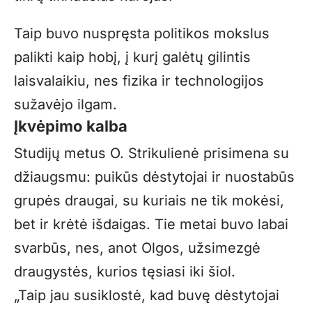
Taip buvo nuspręsta politikos mokslus
palikti kaip hobį, į kurį galėtų gilintis
laisvalaikiu, nes fizika ir technologijos
sužavėjo ilgam.
Įkvėpimo kalba
Studijų metus O. Strikulienė prisimena su
džiaugsmu: puikūs dėstytojai ir nuostabūs
grupės draugai, su kuriais ne tik mokėsi,
bet ir krėtė išdaigas. Tie metai buvo labai
svarbūs, nes, anot Olgos, užsimezgė
draugystės, kurios tęsiasi iki šiol.
„
Taip jau susiklostė, kad buvę dėstytojai