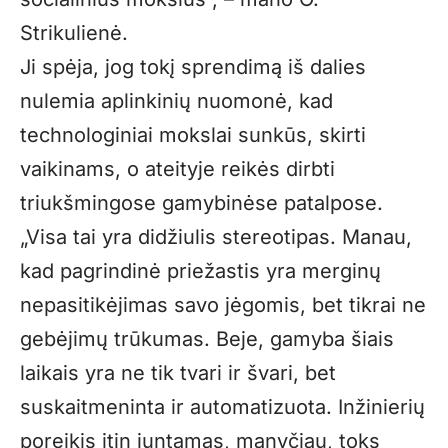
Strikulienė.
Ji spėja, jog tokį sprendimą iš dalies
nulemia aplinkinių nuomonė, kad
technologiniai mokslai sunkūs, skirti
vaikinams, o ateityje reikės dirbti
triukšmingose gamybinėse patalpose.
„
Visa tai yra didžiulis stereotipas. Manau,
kad pagrindinė priežastis yra merginų
nepasitikėjimas savo jėgomis, bet tikrai ne
gebėjimų trūkumas. Beje, gamyba šiais
laikais yra ne tik tvari ir švari, bet
suskaitmeninta ir automatizuota. Inžinierių
poreikis itin juntamas, manyčiau, toks