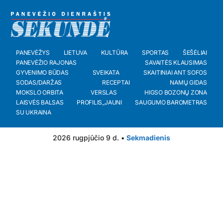
PANEVĖŽYS
LIETUVA
KULTŪRA
SPORTAS
ŠEŠĖLIAI
PANEVĖŽIO RAJONAS
SAVAITĖS KLAUSIMAS
GYVENIMO BŪDAS
SVEIKATA
SKAITINIAI ANT SOFOS
SODAS/DARŽAS
RECEPTAI
NAMŲ GIDAS
MOKSLO ORBITA
VERSLAS
HIGSO BOZONŲ ZONA
LAISVĖS BALSAS
PROFILIS_JAUNI
SAUGUMO BAROMETRAS
SU UKRAINA
2026 rugpjūčio 9 d. •
Sekmadienis