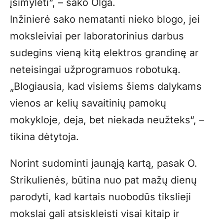
įsimylėti“, – sako Olga.
Inžinierė sako nematanti nieko blogo, jei
moksleiviai per laboratorinius darbus
sudegins vieną kitą elektros grandinę ar
neteisingai užprogramuos robotuką.
„
Blogiausia, kad visiems šiems dalykams
vienos ar kelių savaitinių pamokų
mokykloje, deja, bet niekada neužteks“, –
tikina dėtytoja.
Norint sudominti jaunąją kartą, pasak O.
Strikulienės, būtina nuo pat mažų dienų
parodyti, kad kartais nuobodūs tikslieji
mokslai gali atsiskleisti visai kitaip ir