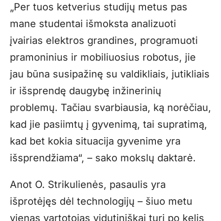
„
Per tuos ketverius studijų metus pas
mane studentai išmoksta analizuoti
įvairias elektros grandines, programuoti
pramoninius ir mobiliuosius robotus, jie
jau būna susipažinę su valdikliais, jutikliais
ir išsprendę daugybę inžinerinių
problemų. Tačiau svarbiausia, ką norėčiau,
kad jie pasiimtų į gyvenimą, tai supratimą,
kad bet kokia situacija gyvenime yra
išsprendžiama“, – sako mokslų daktarė.
Anot O. Strikulienės, pasaulis yra
išprotėjęs dėl technologijų – šiuo metu
vienas vartotojas vidutiniškai turi po kelis