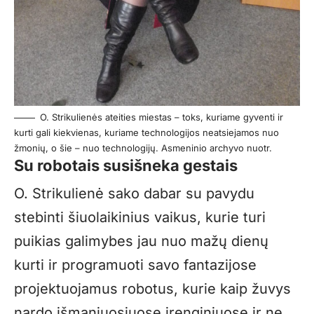
O. Strikulienės ateities miestas – toks, kuriame gyventi ir
kurti gali kiekvienas, kuriame technologijos neatsiejamos nuo
žmonių, o šie – nuo technologijų. Asmeninio archyvo nuotr.
Su robotais susišneka gestais
O. Strikulienė sako dabar su pavydu
stebinti šiuolaikinius vaikus, kurie turi
puikias galimybes jau nuo mažų dienų
kurti ir programuoti savo fantazijose
projektuojamus robotus, kurie kaip žuvys
nardo išmaniuosiuose įrenginiuose ir ne