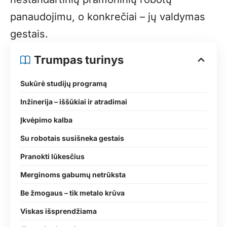
panaudojimu, o konkrečiai – jų valdymas
gestais.
Trumpas turinys
Sukūrė studijų programą
Inžinerija – iššūkiai ir atradimai
Įkvėpimo kalba
Su robotais susišneka gestais
Pranokti lūkesčius
Merginoms gabumų netrūksta
Be žmogaus – tik metalo krūva
Viskas išsprendžiama