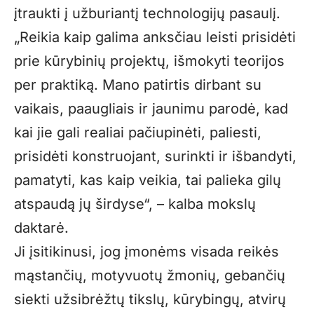
įtraukti į užburiantį technologijų pasaulį.
„
Reikia kaip galima anksčiau leisti prisidėti
prie kūrybinių projektų, išmokyti teorijos
per praktiką. Mano patirtis dirbant su
vaikais, paaugliais ir jaunimu parodė, kad
kai jie gali realiai pačiupinėti, paliesti,
prisidėti konstruojant, surinkti ir išbandyti,
pamatyti, kas kaip veikia, tai palieka gilų
atspaudą jų širdyse“, – kalba mokslų
daktarė.
Ji įsitikinusi, jog įmonėms visada reikės
mąstančių, motyvuotų žmonių, gebančių
siekti užsibrėžtų tikslų, kūrybingų, atvirų