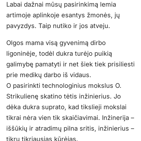
Labai dažnai mūsų pasirinkimą lemia
artimoje aplinkoje esantys žmonės, jų
pavyzdys. Taip nutiko ir jos atveju.
Olgos mama visą gyvenimą dirbo
ligoninėje, todėl dukra turėjo puikią
galimybę pamatyti ir net šiek tiek prisiliesti
prie medikų darbo iš vidaus.
O pasirinkti technologinius mokslus O.
Strikulienę skatino tėtis inžinierius. Jo
dėka dukra suprato, kad tikslieji mokslai
tikrai nėra vien tik skaičiavimai. Inžinerija –
iššūkių ir atradimų pilna sritis, inžinierius –
tikrų tikriausias kūrėjas.