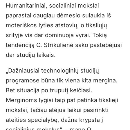
Humanitariniai, socialiniai mokslai
paprastai daugiau dėmesio sulaukia iš
moteriškos lyties atstovių, o tiksliųjų
srityje vis dar dominuoja vyrai. Tokią
tendenciją O. Strikulienė sako pastebėjusi
dar studijų laikais.
„
Dažniausiai technologinių studijų
programose būna tik viena kita mergina.
Bet situacija po truputį keičiasi.
Merginoms lygiai taip pat patinka tikslieji
mokslai, tačiau atėjus laikui pasirinkti
ateities specialybę, dažna krypsta į
socialinius mokslus“, – mano O.