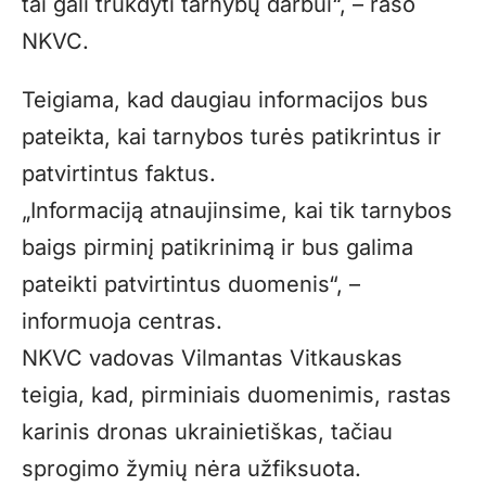
tai gali trukdyti tarnybų darbui“, – rašo
NKVC.
Teigiama, kad daugiau informacijos bus
pateikta, kai tarnybos turės patikrintus ir
patvirtintus faktus.
„Informaciją atnaujinsime, kai tik tarnybos
baigs pirminį patikrinimą ir bus galima
pateikti patvirtintus duomenis“, –
informuoja centras.
NKVC vadovas Vilmantas Vitkauskas
teigia, kad, pirminiais duomenimis, rastas
karinis dronas ukrainietiškas, tačiau
sprogimo žymių nėra užfiksuota.