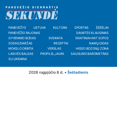
PANEVĖŽYS
LIETUVA
KULTŪRA
SPORTAS
ŠEŠĖLIAI
PANEVĖŽIO RAJONAS
SAVAITĖS KLAUSIMAS
GYVENIMO BŪDAS
SVEIKATA
SKAITINIAI ANT SOFOS
SODAS/DARŽAS
RECEPTAI
NAMŲ GIDAS
MOKSLO ORBITA
VERSLAS
HIGSO BOZONŲ ZONA
LAISVĖS BALSAS
PROFILIS_JAUNI
SAUGUMO BAROMETRAS
SU UKRAINA
2026 rugpjūčio 8 d. •
Šeštadienis