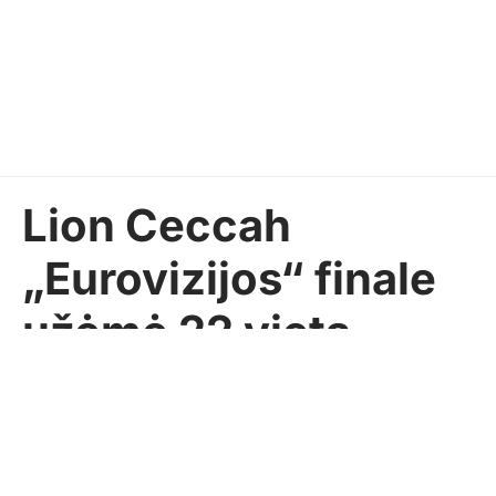
Lion Ceccah
„Eurovizijos“ finale
užėmė 22 vietą
Pasidalinti
SEKUNDĖ
2026-05-17
LIETUVA