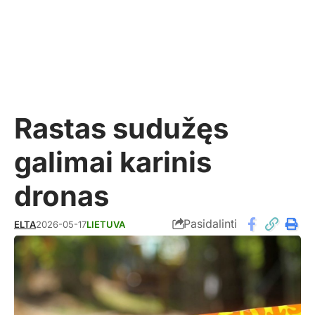
Rastas sudužęs
galimai karinis
dronas
Pasidalinti
ELTA
2026-05-17
LIETUVA