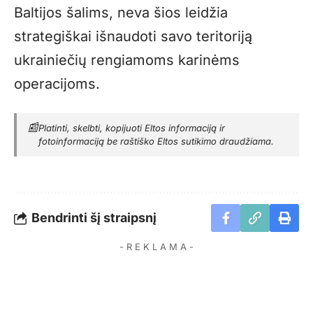
Baltijos šalims, neva šios leidžia
strategiškai išnaudoti savo teritoriją
ukrainiečių rengiamoms karinėms
operacijoms.
📰
Platinti, skelbti, kopijuoti Eltos informaciją ir
fotoinformaciją be raštiško Eltos sutikimo draudžiama.
Bendrinti šį straipsnį
- R E K L A M A -