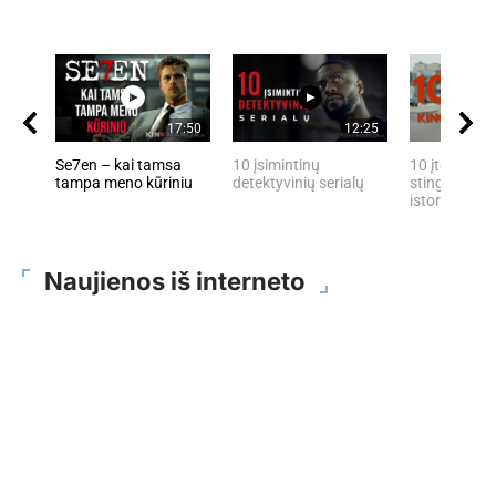
17:50
12:25
Se7en – kai tamsa
10 įsimintinų
10 įtemptų, 
tampa meno kūriniu
detektyvinių serialų
stingdančių 
istorijų
Naujienos iš interneto