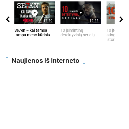
17:50
12:25
Se7en – kai tamsa
10 įsimintinų
10 įtemptų, 
tampa meno kūriniu
detektyvinių serialų
stingdančių 
istorijų
Naujienos iš interneto