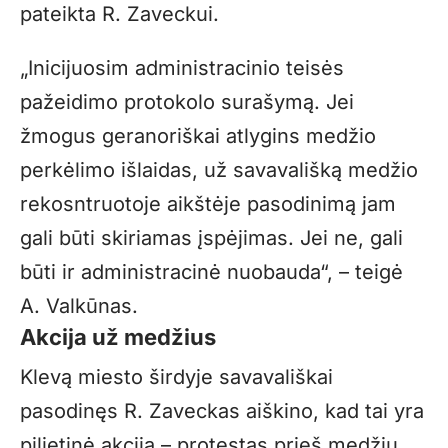
pateikta R. Zaveckui.
„Inicijuosim administracinio teisės
pažeidimo protokolo surašymą. Jei
žmogus geranoriškai atlygins medžio
perkėlimo išlaidas, už savavališką medžio
rekosntruotoje aikštėje pasodinimą jam
gali būti skiriamas įspėjimas. Jei ne, gali
būti ir administracinė nuobauda“, – teigė
A. Valkūnas.
Akcija už medžius
Klevą miesto širdyje savavališkai
pasodinęs R. Zaveckas aiškino, kad tai yra
pilietinė akcija – protestas prieš medžių