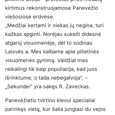
kirtimus rekonstruojamose Panevėžio
viešosiose erdvėse.
„Medžiai kertami ir niekas jų negina, turi
kažkas apginti. Norėjau sukelti didesnė
atgarsį visuomenėje, dėl to sodinau
Laisvės a. Mes kalbame apie pilietinės
visuomenės gynimą. Valdžiai mes
reikalingi tik kaip populiacija, kad juos
išrinktume, o tada nebegalvoja“, –
„Sekundei“ yra sakęs R. Zaveckas.
Panevėžietis tvirtino klevui specialiai
parinkęs vietą, kur šalia jungiasi du vejos