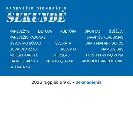
PANEVĖŽYS
LIETUVA
KULTŪRA
SPORTAS
ŠEŠĖLIAI
PANEVĖŽIO RAJONAS
SAVAITĖS KLAUSIMAS
GYVENIMO BŪDAS
SVEIKATA
SKAITINIAI ANT SOFOS
SODAS/DARŽAS
RECEPTAI
NAMŲ GIDAS
MOKSLO ORBITA
VERSLAS
HIGSO BOZONŲ ZONA
LAISVĖS BALSAS
PROFILIS_JAUNI
SAUGUMO BAROMETRAS
SU UKRAINA
2026 rugpjūčio 9 d. •
Sekmadienis