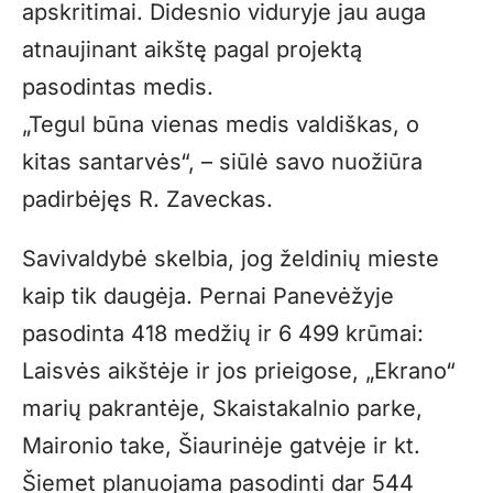
apskritimai. Didesnio viduryje jau auga
atnaujinant aikštę pagal projektą
pasodintas medis.
„Tegul būna vienas medis valdiškas, o
kitas santarvės“, – siūlė savo nuožiūra
padirbėjęs R. Zaveckas.
Savivaldybė skelbia, jog želdinių mieste
kaip tik daugėja. Pernai Panevėžyje
pasodinta 418 medžių ir 6 499 krūmai:
Laisvės aikštėje ir jos prieigose, „Ekrano“
marių pakrantėje, Skaistakalnio parke,
Maironio take, Šiaurinėje gatvėje ir kt.
Šiemet planuojama pasodinti dar 544