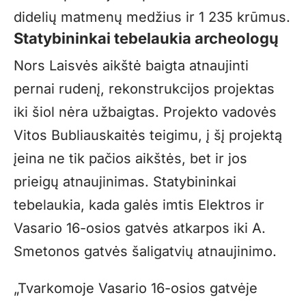
didelių matmenų medžius ir 1 235 krūmus.
Statybininkai tebelaukia archeologų
Nors Laisvės aikštė baigta atnaujinti
pernai rudenį, rekonstrukcijos projektas
iki šiol nėra užbaigtas. Projekto vadovės
Vitos Bubliauskaitės teigimu, į šį projektą
įeina ne tik pačios aikštės, bet ir jos
prieigų atnaujinimas. Statybininkai
tebelaukia, kada galės imtis Elektros ir
Vasario 16-osios gatvės atkarpos iki A.
Smetonos gatvės šaligatvių atnaujinimo.
„Tvarkomoje Vasario 16-osios gatvėje