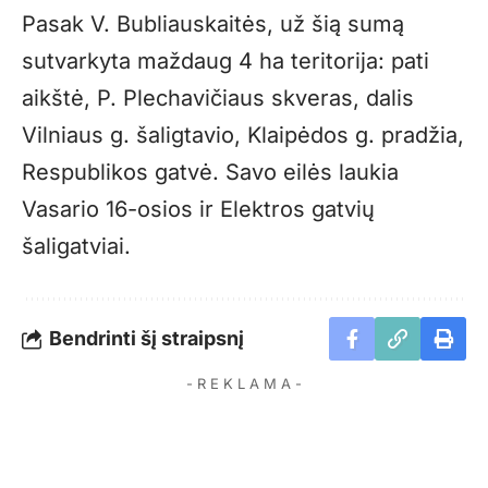
Pasak V. Bubliauskaitės, už šią sumą
sutvarkyta maždaug 4 ha teritorija: pati
aikštė, P. Plechavičiaus skveras, dalis
Vilniaus g. šaligtavio, Klaipėdos g. pradžia,
Respublikos gatvė. Savo eilės laukia
Vasario 16-osios ir Elektros gatvių
šaligatviai.
Bendrinti šį straipsnį
- R E K L A M A -