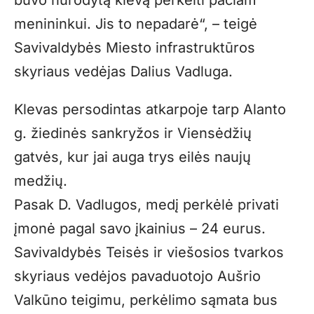
buvo nurodytą klevą perkelti pačiam
menininkui. Jis to nepadarė“, – teigė
Savivaldybės Miesto infrastruktūros
skyriaus vedėjas Dalius Vadluga.
Klevas persodintas atkarpoje tarp Alanto
g. žiedinės sankryžos ir Viensėdžių
gatvės, kur jai auga trys eilės naujų
medžių.
Pasak D. Vadlugos, medį perkėlė privati
įmonė pagal savo įkainius – 24 eurus.
Savivaldybės Teisės ir viešosios tvarkos
skyriaus vedėjos pavaduotojo Aušrio
Valkūno teigimu, perkėlimo sąmata bus