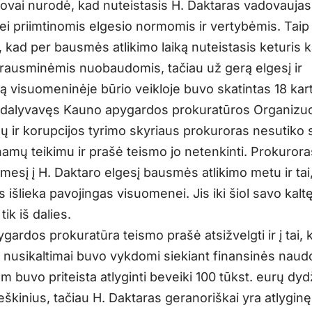
ovai nurodė, kad nuteistasis H. Daktaras vadovaujas
i priimtinomis elgesio normomis ir vertybėmis. Taip
 kad per bausmės atlikimo laiką nuteistasis keturis k
rausminėmis nuobaudomis, tačiau už gerą elgesį ir
ą visuomeninėje būrio veikloje buvo skatintas 18 kar
dalyvavęs Kauno apygardos prokuratūros Organizu
mų ir korupcijos tyrimo skyriaus prokuroras nesutiko 
namų teikimu ir prašė teismo jo netenkinti. Prokurora
mesį į H. Daktaro elgesį bausmės atlikimo metu ir tai
s išlieka pavojingas visuomenei. Jis iki šiol savo kalt
tik iš dalies.
ardos prokuratūra teismo prašė atsižvelgti ir į tai, 
o nusikaltimai buvo vykdomi siekiant finansinės naud
m buvo priteista atlyginti beveiki 100 tūkst. eurų dyd
 ieškinius, tačiau H. Daktaras geranoriškai yra atlygin