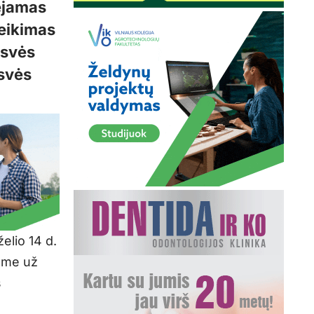
ėjamas
teikimas
isvės
isvės
elio 14 d.
sme už
s