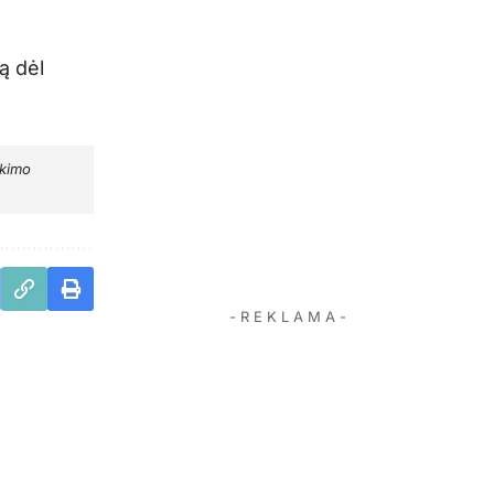
ą dėl
ikimo
- R E K L A M A -