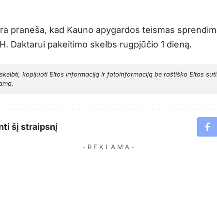
ra praneša, kad Kauno apygardos teismas sprendim
. Daktarui pakeitimo skelbs rugpjūčio 1 dieną.
, skelbti, kopijuoti Eltos informaciją ir fotoinformaciją be raštiško Eltos sut
ama.
ti šį straipsnį
- R E K L A M A -