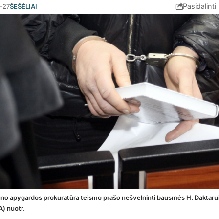
Pasidalinti
-27
ŠEŠĖLIAI
no apygardos prokuratūra teismo prašo nešvelninti bausmės H. Daktaru
A) nuotr.