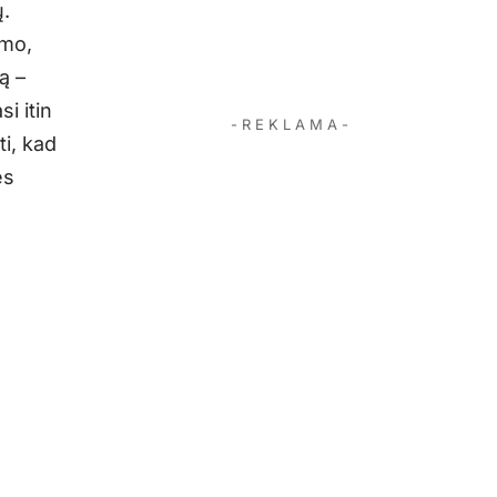
ų.
imo,
ą –
si itin
- R E K L A M A -
ti, kad
ės