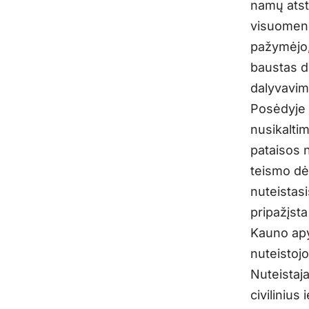
namų atst
visuomene
pažymėjo,
baustas d
dalyvavim
Posėdyje 
nusikalti
pataisos 
teismo dė
nuteistasi
pripažįsta 
Kauno apyg
nuteistoj
Nuteistaja
civilinius