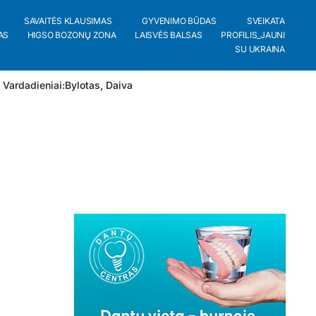
SAVAITĖS KLAUSIMAS
GYVENIMO BŪDAS
SVEIKATA
AS
HIGSO BOZONŲ ZONA
LAISVĖS BALSAS
PROFILIS_JAUNI
SU UKRAINA
 Vardadieniai:
Bylotas
,
Daiva