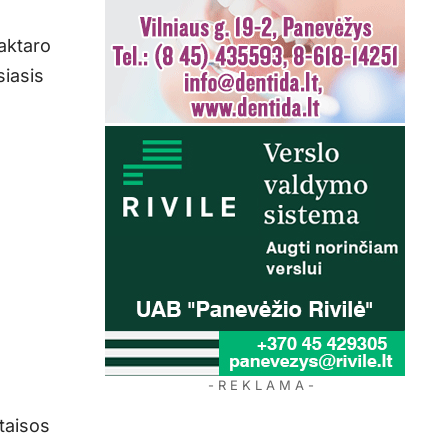
o
aktaro
siasis
- R E K L A M A -
taisos