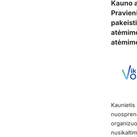
Kauno a
Pravien
pakeisti
atėmimo
atėmim
Kaunietis
nuosprend
organizuo
nusikalti