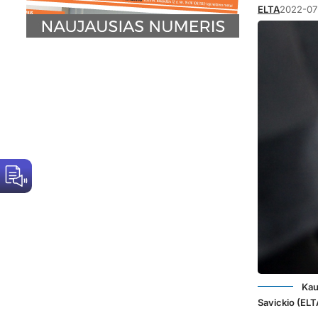
ELTA
2022-07
Kau
Savickio (ELT