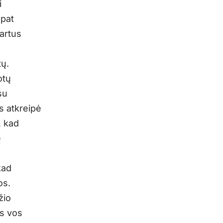
i
 pat
artus
tų.
otų
su
s atkreipė
, kad
ę
kad
os.
žio
ęs vos