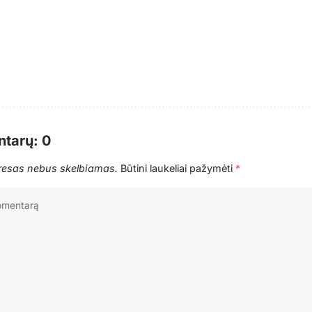
tarų: 0
dresas nebus skelbiamas.
Būtini laukeliai pažymėti
*