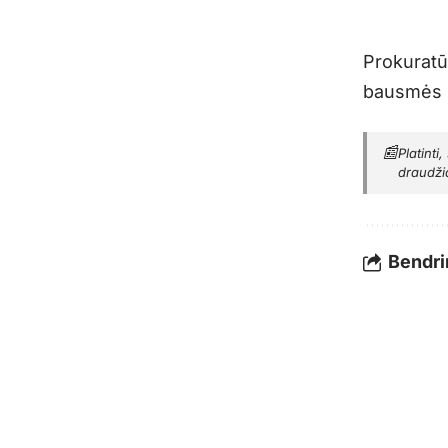
Prokuratū
bausmės H
📰
Platinti
draudži
Bendrin