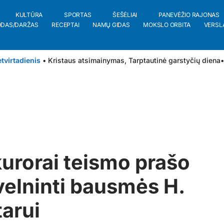
KULTŪRA
SPORTAS
ŠEŠĖLIAI
PANEVĖŽIO RAJONAS
ODAS/DARŽAS
RECEPTAI
NAMŲ GIDAS
MOKSLO ORBITA
VERSL
tvirtadienis
• Kristaus atsimainymas, Tarptautinė garstyčių diena
•
urorai teismo prašo
elninti bausmės H.
arui