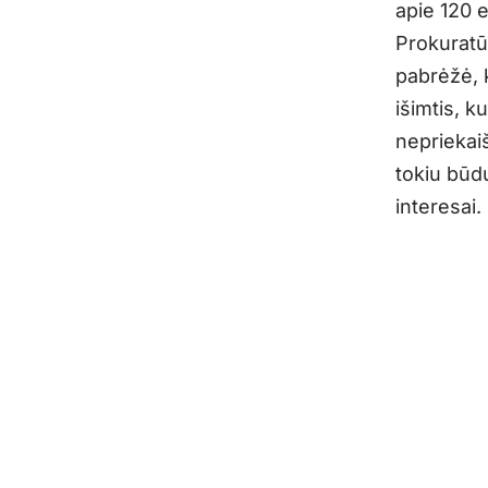
apie 120 e
Prokuratū
pabrėžė, 
išimtis, k
nepriekaiš
tokiu būd
interesai.