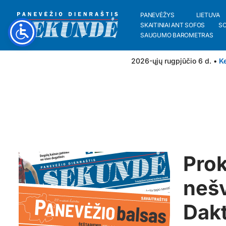
PANEVĖŽYS
LIETUVA
SKAITINIAI ANT SOFOS
S
SAUGUMO BAROMETRAS
2026-ųjų rugpjūčio 6 d. •
Ke
Prok
nešv
Dakt