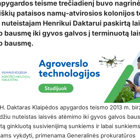
pygardos teisme trečiadienį buvo nagrin
iškių pataisos namų-atvirosios kolonijos 
 nuteistajam Henrikui Daktarui paskirtą la
 bausmę iki gyvos galvos į terminuotą la
o bausmę.
 H. Daktaras Klaipėdos apygardos teismo 2013 m. birž
žiu nuteistas laisvės atėmimo iki gyvos galvos bau
tą ginkluotą susivienijimą sunkiems ir labai sunkiem
mams vykdyti, primenama Generalinės prokuratūros