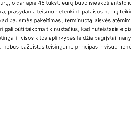
urų, o dar apie 45 tūkst. eurų buvo išieškoti antstoli
ra, prašydama teismo netenkinti pataisos namų teik
kad bausmės pakeitimas į terminuotą laisvės atėmim
uri gali būti taikoma tik nustačius, kad nuteistasis elgia
tingai ir visos kitos aplinkybės leidžia pagrįstai many
u nebus pažeistas teisingumo principas ir visuomen