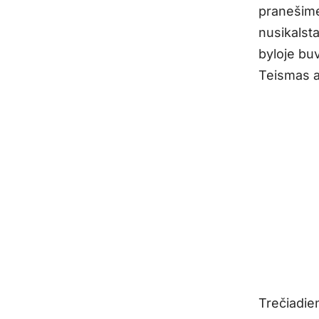
pranešime.
nusikalst
byloje bu
Teismas a
Trečiadie