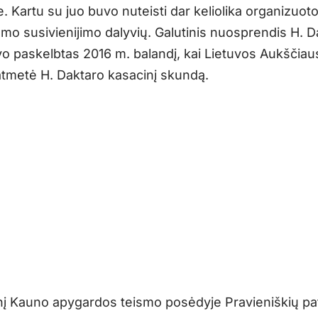
 Kartu su juo buvo nuteisti dar keliolika organizuot
amo susivienijimo dalyvių. Galutinis nuosprendis H. D
vo paskelbtas 2016 m. balandį, kai Lietuvos Aukščiau
tmetė H. Daktaro kasacinį skundą.
nį Kauno apygardos teismo posėdyje Pravieniškių pa