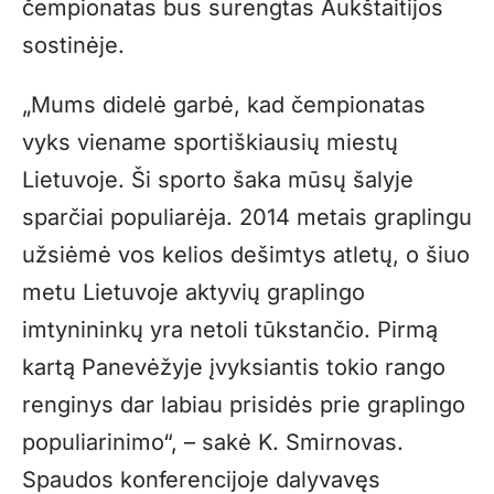
čempionatas bus surengtas Aukštaitijos
sostinėje.
„Mums didelė garbė, kad čempionatas
vyks viename sportiškiausių miestų
Lietuvoje. Ši sporto šaka mūsų šalyje
sparčiai populiarėja. 2014 metais graplingu
užsiėmė vos kelios dešimtys atletų, o šiuo
metu Lietuvoje aktyvių graplingo
imtynininkų yra netoli tūkstančio. Pirmą
kartą Panevėžyje įvyksiantis tokio rango
renginys dar labiau prisidės prie graplingo
populiarinimo“, – sakė K. Smirnovas.
Spaudos konferencijoje dalyvavęs