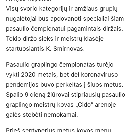
Visų svorio kategorijų ir amžiaus grupių
nugalėtojai bus apdovanoti specialiai šiam
pasaulio čempionatui pagamintais diržais.
Tokio diržo sieks ir meistrų klasėje
startuosiantis K. Smirnovas.
Pasaulio graplingo čempionatas turėjo
vykti 2020 metais, bet dėl koronaviruso
pendemijos buvo perkeltas į šiuos metus.
Spalio 9 dieną žiūrovai stipriausių pasaulio
graplingo meistrų kovas „Cido“ arenoje
galės stebėti nemokamai.
Prieš septynerius metus kovos menų