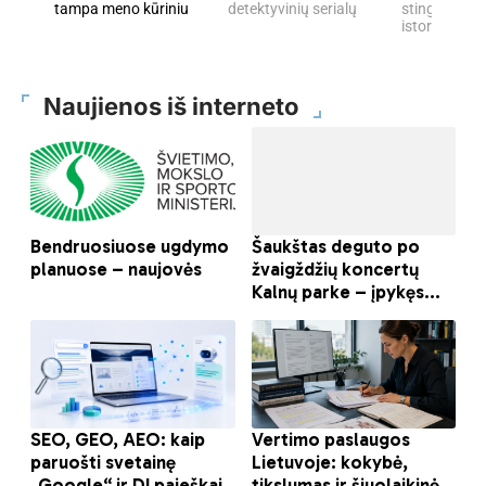
tampa meno kūriniu
detektyvinių serialų
stingdančių 
istorijų
Naujienos iš interneto