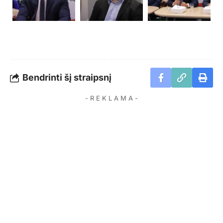
Bendrinti šį straipsnį
- R E K L A M A -