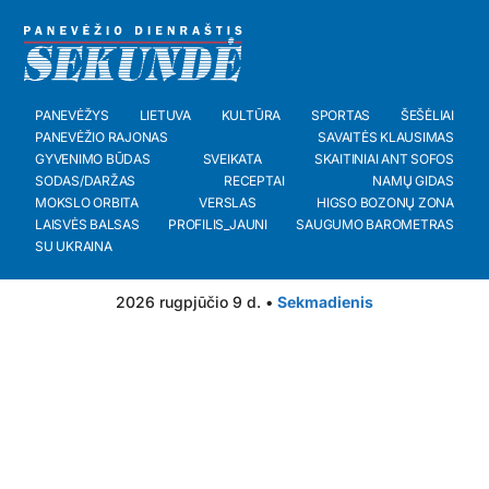
PANEVĖŽYS
LIETUVA
KULTŪRA
SPORTAS
ŠEŠĖLIAI
PANEVĖŽIO RAJONAS
SAVAITĖS KLAUSIMAS
GYVENIMO BŪDAS
SVEIKATA
SKAITINIAI ANT SOFOS
SODAS/DARŽAS
RECEPTAI
NAMŲ GIDAS
MOKSLO ORBITA
VERSLAS
HIGSO BOZONŲ ZONA
LAISVĖS BALSAS
PROFILIS_JAUNI
SAUGUMO BAROMETRAS
SU UKRAINA
2026 rugpjūčio 9 d. •
Sekmadienis