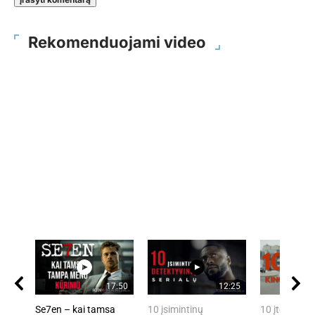
Rekomenduojami video
17:50
12:25
Se7en – kai tamsa
10 įsimintinų
10 įtemptų, 