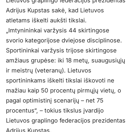
Lietuvos graplingo federacijos prezidentas
Adrijus Kupstas sakė, kad Lietuvos
atletams iškelti aukšti tikslai.
„Imtynininkai varžysis 44 skirtingose
svorio kategorijose dviejose disciplinose.
Sportininkai varžysis trijose skirtingose
amžiaus grupėse: iki 18 metų, suaugusiųjų
ir meistrų (veteranų). Lietuvos
sportininkams iškelti tikslai iškovoti ne
mažiau kaip 50 procentų pirmųjų vietų, o
pagal optimistinį scenarijų – net 75
procentus“, – tokius tikslus įvardijo
Lietuvos graplingo federacijos prezidentas
Adrijus Kupstas.