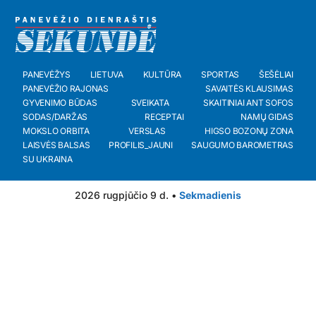
PANEVĖŽYS
LIETUVA
KULTŪRA
SPORTAS
ŠEŠĖLIAI
PANEVĖŽIO RAJONAS
SAVAITĖS KLAUSIMAS
GYVENIMO BŪDAS
SVEIKATA
SKAITINIAI ANT SOFOS
SODAS/DARŽAS
RECEPTAI
NAMŲ GIDAS
MOKSLO ORBITA
VERSLAS
HIGSO BOZONŲ ZONA
LAISVĖS BALSAS
PROFILIS_JAUNI
SAUGUMO BAROMETRAS
SU UKRAINA
2026 rugpjūčio 9 d. •
Sekmadienis