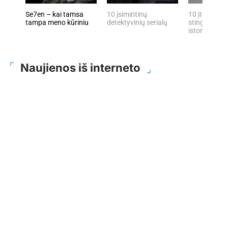
Se7en – kai tamsa
10 įsimintinų
10 įtemptų, 
tampa meno kūriniu
detektyvinių serialų
stingdančių 
istorijų
Naujienos iš interneto