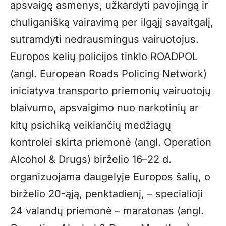
apsvaigę asmenys, užkardyti pavojingą ir
chuliganišką vairavimą per ilgąjį savaitgalį,
sutramdyti nedrausmingus vairuotojus.
Europos kelių policijos tinklo ROADPOL
(angl. European Roads Policing Network)
iniciatyva transporto priemonių vairuotojų
blaivumo, apsvaigimo nuo narkotinių ar
kitų psichiką veikiančių medžiagų
kontrolei skirta priemonė (angl. Operation
Alcohol & Drugs) birželio 16–22 d.
organizuojama daugelyje Europos šalių, o
birželio 20-ąją, penktadienį, – specialioji
24 valandų priemonė – maratonas (angl.