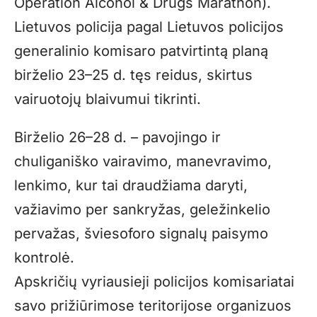
Operation Alcohol & Drugs Marathon).
Lietuvos policija pagal Lietuvos policijos
generalinio komisaro patvirtintą planą
birželio 23–25 d. tęs reidus, skirtus
vairuotojų blaivumui tikrinti.
Birželio 26–28 d. – pavojingo ir
chuliganiško vairavimo, manevravimo,
lenkimo, kur tai draudžiama daryti,
važiavimo per sankryžas, geležinkelio
pervažas, šviesoforo signalų paisymo
kontrolė.
Apskričių vyriausieji policijos komisariatai
savo prižiūrimose teritorijose organizuos