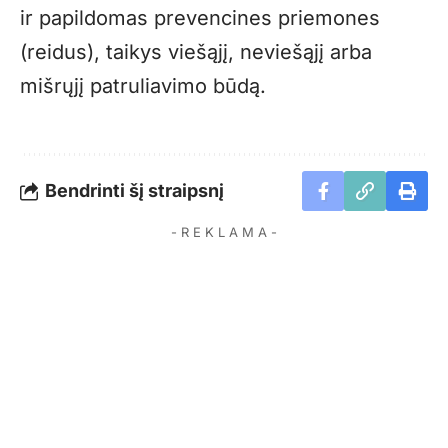
ir papildomas prevencines priemones
(reidus), taikys viešąjį, neviešąjį arba
mišrųjį patruliavimo būdą.
Bendrinti šį straipsnį
- R E K L A M A -