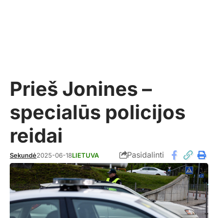
Prieš Jonines –
specialūs policijos
reidai
Pasidalinti
Sekundė
2025-06-18
LIETUVA