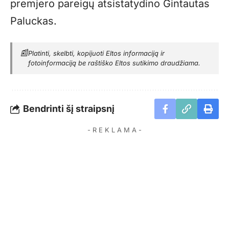
premjero pareigų atsistatydino Gintautas
Paluckas.
📰
Platinti, skelbti, kopijuoti Eltos informaciją ir
fotoinformaciją be raštiško Eltos sutikimo draudžiama.
Bendrinti šį straipsnį
- R E K L A M A -