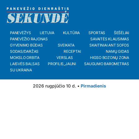
PANEVĖŽYS
LIETUVA
KULTŪRA
SPORTAS
ŠEŠĖLIAI
PANEVĖŽIO RAJONAS
SAVAITĖS KLAUSIMAS
GYVENIMO BŪDAS
SVEIKATA
SKAITINIAI ANT SOFOS
SODAS/DARŽAS
RECEPTAI
NAMŲ GIDAS
MOKSLO ORBITA
VERSLAS
HIGSO BOZONŲ ZONA
LAISVĖS BALSAS
PROFILIS_JAUNI
SAUGUMO BAROMETRAS
SU UKRAINA
2026 rugpjūčio 10 d. •
Pirmadienis