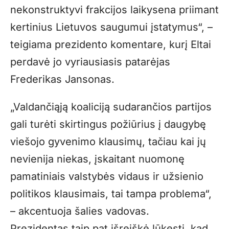
nekonstruktyvi frakcijos laikysena priimant
kertinius Lietuvos saugumui įstatymus“, –
teigiama prezidento komentare, kurį Eltai
perdavė jo vyriausiasis patarėjas
Frederikas Jansonas.
„Valdančiąją koaliciją sudarančios partijos
gali turėti skirtingus požiūrius į daugybę
viešojo gyvenimo klausimų, tačiau kai jų
nevienija niekas, įskaitant nuomonę
pamatiniais valstybės vidaus ir užsienio
politikos klausimais, tai tampa problema“,
– akcentuoja šalies vadovas.
Prezidentas taip pat išreiškė lūkestį, kad