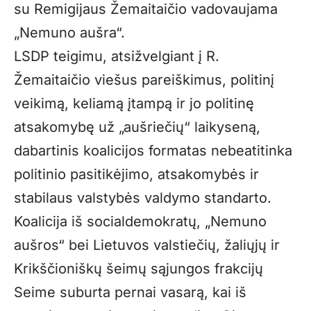
su Remigijaus Žemaitaičio vadovaujama
„Nemuno aušra“.
LSDP teigimu, atsižvelgiant į R.
Žemaitaičio viešus pareiškimus, politinį
veikimą, keliamą įtampą ir jo politinę
atsakomybę už „aušriečių“ laikyseną,
dabartinis koalicijos formatas nebeatitinka
politinio pasitikėjimo, atsakomybės ir
stabilaus valstybės valdymo standarto.
Koalicija iš socialdemokratų, „Nemuno
aušros“ bei Lietuvos valstiečių, žaliųjų ir
Krikščioniškų šeimų sąjungos frakcijų
Seime suburta pernai vasarą, kai iš