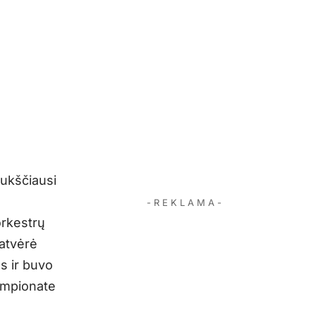
aukščiausi
- R E K L A M A -
orkestrų
 atvėrė
s ir buvo
empionate