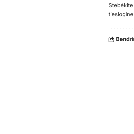
Stebėkite
tiesiogine
Bendrin