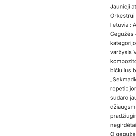
Jaunieji 
Orkestrui
lietuviai:
Gegužės 4
kategorijoj
varžysis V
kompozitor
bičiulius 
„Sekmadie
repeticij
sudaro ja
džiaugsmo
pradžiugin
negirdėtai
O gegužės