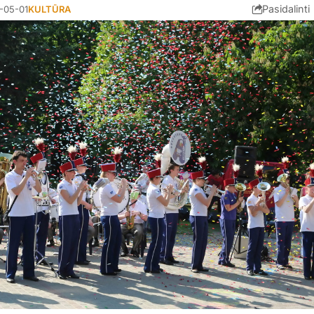
Pasidalinti
-05-01
KULTŪRA