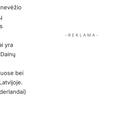
Panevėžio
ų
as
- R E K L A M A -
ai yra
 Dainų
iuose bei
Latvijoje.
derlandai)