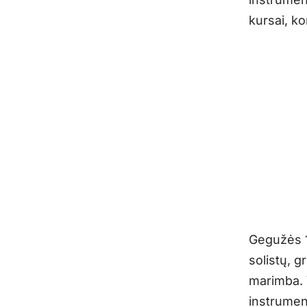
kursai, ko
Gegužės 1
solistų, g
marimba. 
instrument