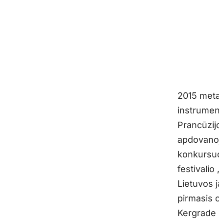
2015 meta
instrumen
Prancūzijo
apdovanoj
konkursuo
festivali
Lietuvos 
pirmasis 
Kergrade 