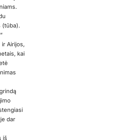
iniams.
 du
 (tūba).
“
ir Airijos,
etais, kai
etė
dinimas
agrindą
jimo
stengiasi
je dar
 iš