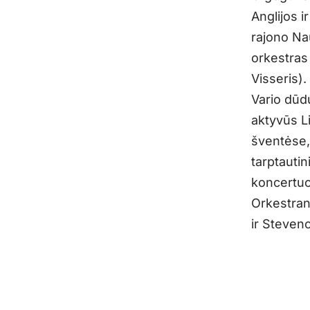
Anglijos i
rajono Na
orkestras
Visseris).
Vario dūdų
aktyvūs L
šventėse,
tarptauti
koncertuose
Orkestran
ir Steveno