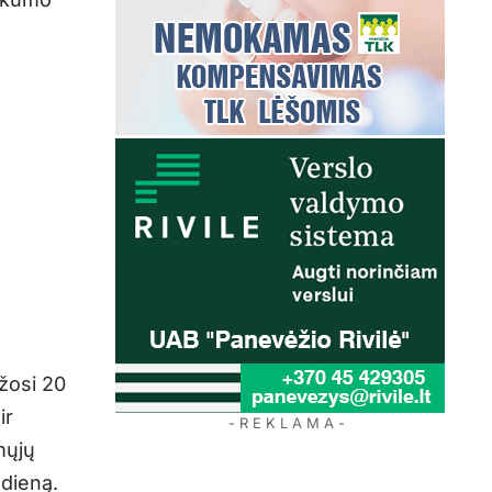
žosi 20
ir
- R E K L A M A -
mųjų
 dieną.