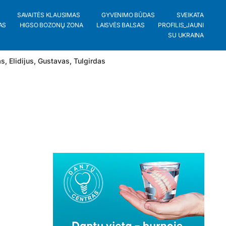
SAVAITĖS KLAUSIMAS
GYVENIMO BŪDAS
SVEIKATA
AS
HIGSO BOZONŲ ZONA
LAISVĖS BALSAS
PROFILIS_JAUNI
SU UKRAINA
as
,
Elidijus
,
Gustavas
,
Tulgirdas