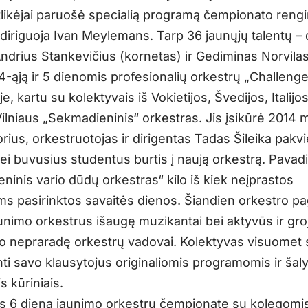
atlikėjai paruošė specialią programą čempionato reng
 diriguoja Ivan Meylemans. Tarp 36 jaunųjų talentų –
 Andrius Stankevičius (kornetas) ir Gediminas Norvilas
-ąją ir 5 dienomis profesionalių orkestrų „Challenge
e, kartu su kolektyvais iš Vokietijos, Švedijos, Italijos 
ilniaus „Sekmadieninis“ orkestras. Jis įsikūrė 2014 m
ius, orkestruotojas ir dirigentas Tadas Šileika pakvi
bei buvusius studentus burtis į naują orkestrą. Pava
ninis vario dūdų orkestras“ kilo iš kiek neįprastos
oms pasirinktos savaitės dienos. Šiandien orkestro p
unimo orkestrus išaugę muzikantai bei aktyvūs ir gro
 nepraradę orkestrų vadovai. Kolektyvas visuomet 
ti savo klausytojus originaliomis programomis ir šaly
s kūriniais.
 6 dieną jaunimo orkestrų čempionate su kolegomis