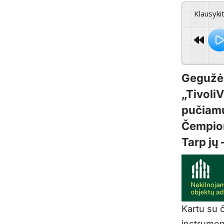
Klausyki
Gegužės
„Tivoli
pučiamų
Čempion
Tarp jų 
Kartu su 
instrumen