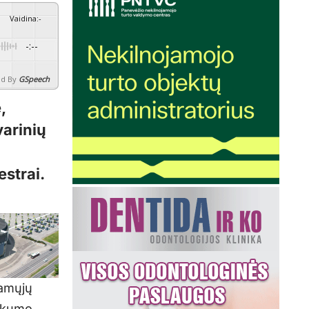
Vaidina
:
-
-:--
d By
GSpeech
,
varinių
strai.
iamųjų
iškumo