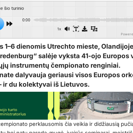
te šio turinio
0:00
1x
Powere
 1–6 dienomis Utrechto mieste, Olandijoje
Vredenburg“ salėje vyksta 41-ojo Europos 
jų instrumentų čempionato renginiai.
ate dalyvauja geriausi visos Europos orke
– ir du kolektyvai iš Lietuvos.
čempionato perklausomis čia veikia ir didžiausią puč
tų bei natų paroda-mugė, įvairūs seminarai, meistr