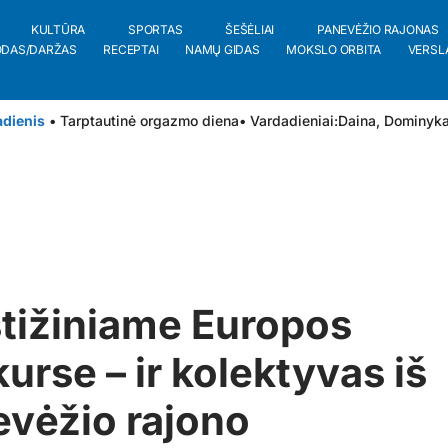
KULTŪRA
SPORTAS
ŠEŠĖLIAI
PANEVĖŽIO RAJONAS
ODAS/DARŽAS
RECEPTAI
NAMŲ GIDAS
MOKSLO ORBITA
VERSL
adienis
• Tarptautinė orgazmo diena
• Vardadieniai:
Daina
,
Dominyk
tižiniame Europos
urse – ir kolektyvas iš
vėžio rajono