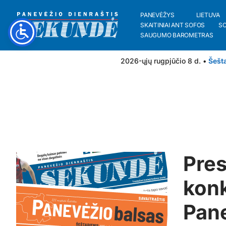
PANEVĖŽYS
LIETUVA
SKAITINIAI ANT SOFOS
S
SAUGUMO BAROMETRAS
2026-ųjų rugpjūčio 8 d. •
Šešt
Pres
konk
Pane