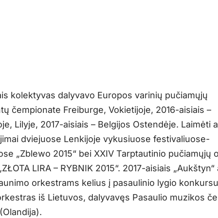
is kolektyvas dalyvavo Europos varinių pučiamųjų
tų čempionate Freiburge, Vokietijoje, 2016-aisiais –
je, Lilyje, 2017-aisiais – Belgijos Ostendėje. Laimėti 
imai dviejuose Lenkijoje vykusiuose festivaliuose-
se „Zblewo 2015“ bei XXIV Tarptautinio pučiamųjų 
o „ZŁOTA LIRA – RYBNIK 2015“. 2017-aisiais „Aukštyn“
jaunimo orkestrams kelius į pasaulinio lygio konkursu
orkestras iš Lietuvos, dalyvavęs Pasaulio muzikos č
(Olandija).