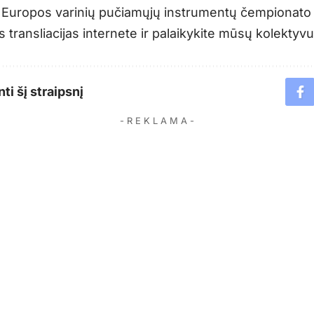
 Europos varinių pučiamųjų instrumentų čempionato
s transliacijas internete ir palaikykite mūsų kolektyvu
ti šį straipsnį
- R E K L A M A -