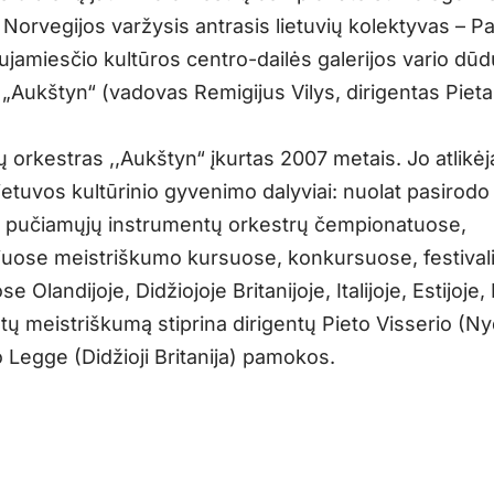
r Norvegijos varžysis antrasis lietuvių kolektyvas – 
ujamiesčio kultūros centro-dailės galerijos vario dūd
 „Aukštyn“ (vadovas Remigijus Vilys, dirigentas Piet
 orkestras ,,Aukštyn“ įkurtas 2007 metais. Jo atlikėj
ietuvos kultūrinio gyvenimo dalyviai: nuolat pasirodo
 pučiamųjų instrumentų orkestrų čempionatuose,
niuose meistriškumo kursuose, konkursuose, festival
 Olandijoje, Didžiojoje Britanijoje, Italijoje, Estijoje, 
tų meistriškumą stiprina dirigentų Pieto Visserio (Ny
 Legge (Didžioji Britanija) pamokos.