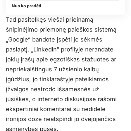
Nuo ko pradėti
Tad pasitelkęs viešai prieinamą
šnipinėjimo priemonę paieškos sistemą
„Google“ bandote įspėti jo sėkmės
paslaptį. „LinkedIn“ profilyje nerandate
jokių įrašų apie egzotiškas stažuotes ar
nepriekaištingus 7 užsienio kalbų
įgūdžius, jo tinklaraštyje pateikiamos
įžvalgos neatrodo išsamesnės už
jūsiškes, o interneto diskusijose rašomi
ekspertiniai komentarai su nedidele
ironijos doze neatspindi jo dvejojančios
asmenybės pusės.