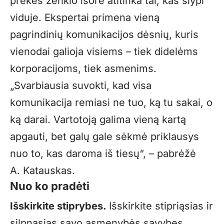
prekės ženklo išorė atitinka tai, kas slypi
viduje. Ekspertai primena vieną
pagrindinių komunikacijos dėsnių, kuris
vienodai galioja visiems – tiek didelėms
korporacijoms, tiek asmenims.
„Svarbiausia suvokti, kad visa
komunikacija remiasi ne tuo, ką tu sakai, o
ką darai. Vartotoją galima vieną kartą
apgauti, bet galų gale sėk­mė priklausys
nuo to, kas daroma iš tiesų“, – pabrėžė
A. Katauskas.
Nuo ko pradėti
Išskirkite stiprybes.
Išskirkite stipriąsias ir
silpnąsias savo asmenybės savybes.