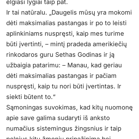
elgiasi lygiai taip pat.
Ir tai natūralu. „Daugelis mūsų yra mokomi
dėti maksimalias pastangas ir po to leisti
aplinkiniams nuspręsti, kaip mes turime
būti įvertinti, – mintį pradeda amerikiečių
rinkodaros guru Sethas Godinas ir ją
užbaigia patarimu: – Manau, kad geriau
dėti maksimalias pastangas ir pačiam
nuspręsti, kaip tu nori būti įvertintas. Ir
siekti būtent to.“
Sąmoningas suvokimas, kad kitų nuomonę
apie save galima sudaryti iš anksto
numačius sistemingus žingsnius ir taip
pelnius kitų žmonių pripažinimą bei