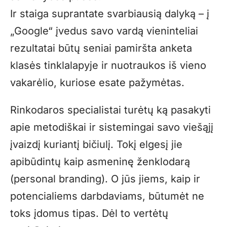
Ir staiga suprantate svarbiausią dalyką – į
„Google“ įvedus savo vardą vieninteliai
rezultatai būtų seniai pamiršta anketa
klasės tinklalapyje ir nuotraukos iš vieno
vakarėlio, kuriose esate pažymėtas.
Rinkodaros specialistai turėtų ką pasakyti
apie metodiškai ir sistemingai savo viešąjį
įvaizdį kuriantį bičiulį. Tokį elgesį jie
apibūdintų kaip asmeninę ženklodarą
(personal branding). O jūs jiems, kaip ir
potencialiems darbdaviams, būtumėt ne
toks įdomus tipas. Dėl to vertėtų