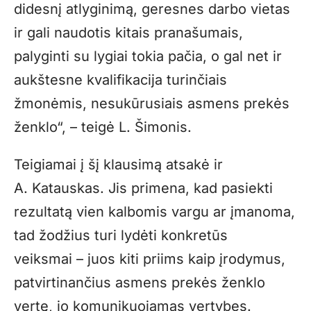
didesnį atlyginimą, geresnes darbo vietas
ir gali naudotis kitais pranašumais,
palyginti su lygiai tokia pačia, o gal net ir
aukštesne kvalifikacija turinčiais
žmonėmis, nesukūrusiais asmens prekės
ženklo“, – teigė L. Šimonis.
Teigiamai į šį klausimą atsakė ir
A. Katauskas. Jis primena, kad pasiekti
rezultatą vien kalbomis vargu ar įmanoma,
tad žodžius turi lydėti konkretūs
veiksmai – juos kiti priims kaip įrodymus,
patvirtinančius asmens prekės ženklo
vertę, jo komunikuojamas vertybes.