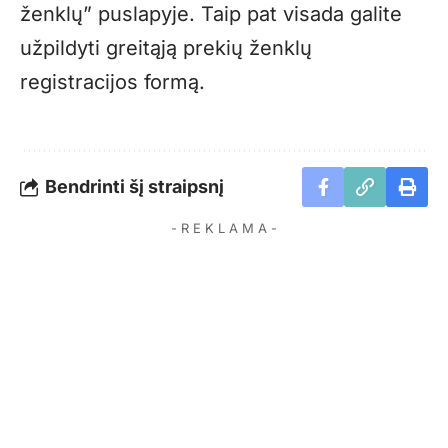
ženklų
” puslapyje. Taip pat visada galite
užpildyti greitąją
prekių ženklų
registracijos formą.
Bendrinti šį straipsnį
- R E K L A M A -