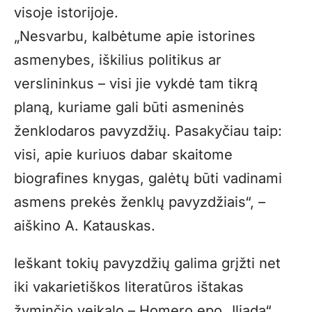
visoje istorijoje.
„Nesvarbu, kalbėtume apie istorines
asmenybes, iškilius politikus ar
verslininkus – visi jie vykdė tam tikrą
planą, kuriame gali būti asmeninės
ženklodaros pavyzdžių. Pasakyčiau taip:
visi, apie kuriuos dabar skaitome
biografines knygas, galėtų būti vadinami
asmens prekės ženklų pavyzdžiais“, –
aiškino A. Katauskas.
Ieškant tokių pavyzdžių galima grįžti net
iki vakarietiškos literatūros ištakas
žyminčio veikalo – Homero epo „Iliada“,