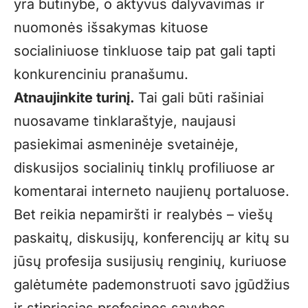
yra būtinybė, o aktyvus dalyvavimas ir
nuomonės išsakymas kituose
socialiniuose tinkluose taip pat gali tapti
konkurenciniu pranašumu.
Atnaujinkite turinį.
Tai gali būti rašiniai
nuosavame tinklaraštyje, naujausi
pasiekimai asmeninėje svetainėje,
diskusijos socialinių tinklų profiliuose ar
komentarai interneto naujienų portaluose.
Bet reikia nepamiršti ir realybės – viešų
paskaitų, diskusijų, konferencijų ar kitų su
jūsų profesija susijusių renginių, kuriuose
galėtumėte pademonstruoti savo įgūdžius
ir stipriąsias profesines savybes.