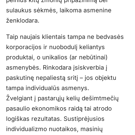
sulaukus sėk­mės, laikoma asmenine
ženklodara.
Taip naujais klientais tampa ne bedvasės
korporacijos ir nuobodulį keliantys
produktai, o unikalios (ar nebūtinai)
asmenybės. Rinkodara įsiskverbia į
paskutinę nepaliestą sritį – jos objektu
tampa individualūs asmenys.
Žvelgiant į pastarųjų kelių dešimt­mečių
pasaulio ekonomikos raidą tai atrodo
logiškas rezultatas. Sustiprėjusios
individualizmo nuotaikos, masinių