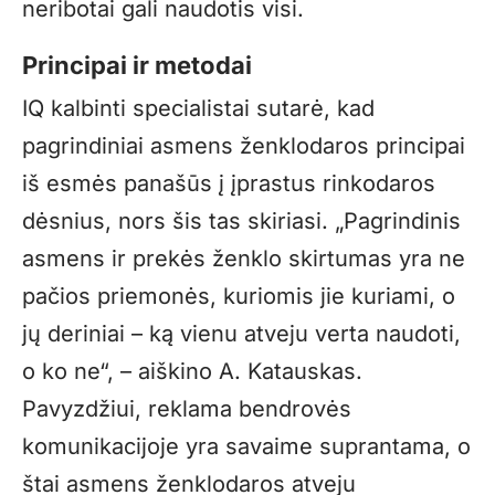
neribotai gali naudotis visi.
Principai
i
r metodai
IQ kalbinti specialistai sutarė, kad
pagrindiniai asmens ženklodaros principai
iš esmės panašūs į įprastus rinkodaros
dėsnius, nors šis tas skiriasi. „Pagrindinis
asmens ir prekės ženklo skirtumas yra ne
pačios priemonės, kuriomis jie kuriami, o
jų deriniai – ką vienu atveju verta naudoti,
o ko ne“, – aiškino A. Katauskas.
Pavyzdžiui, reklama bendrovės
komunikacijoje yra savaime suprantama, o
štai asmens ženklodaros atveju