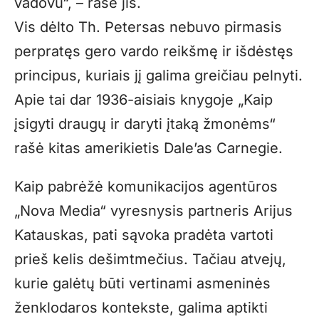
vadovu“, – rašė jis.
Vis dėlto Th. Petersas nebuvo pirmasis
perpratęs gero vardo reikšmę ir išdėstęs
principus, kuriais jį galima greičiau pelnyti.
Apie tai dar 1936-aisiais knygoje „Kaip
įsigyti draugų ir daryti įtaką žmonėms“
rašė kitas amerikietis Dale’as Carnegie.
Kaip pabrėžė komunikacijos agentūros
„Nova Media“ vyresnysis partneris Arijus
Katauskas, pati sąvoka pradėta vartoti
prieš kelis dešimtmečius. Tačiau atvejų,
kurie galėtų būti vertinami asmeninės
ženklodaros kontekste, galima aptikti