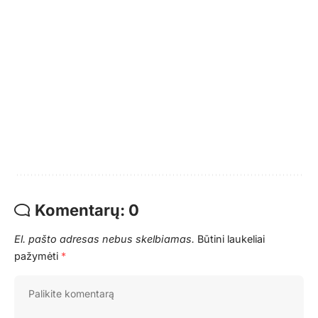
Komentarų: 0
El. pašto adresas nebus skelbiamas.
Būtini laukeliai
pažymėti
*