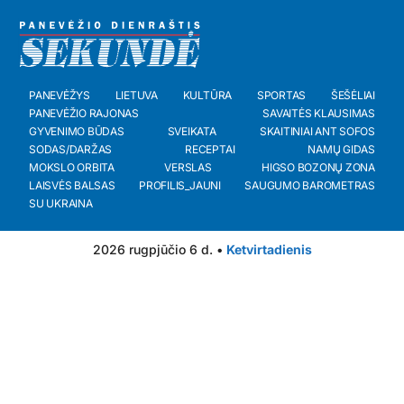
PANEVĖŽYS
LIETUVA
KULTŪRA
SPORTAS
ŠEŠĖLIAI
PANEVĖŽIO RAJONAS
SAVAITĖS KLAUSIMAS
GYVENIMO BŪDAS
SVEIKATA
SKAITINIAI ANT SOFOS
SODAS/DARŽAS
RECEPTAI
NAMŲ GIDAS
MOKSLO ORBITA
VERSLAS
HIGSO BOZONŲ ZONA
LAISVĖS BALSAS
PROFILIS_JAUNI
SAUGUMO BAROMETRAS
SU UKRAINA
2026 rugpjūčio 6 d. •
Ketvirtadienis