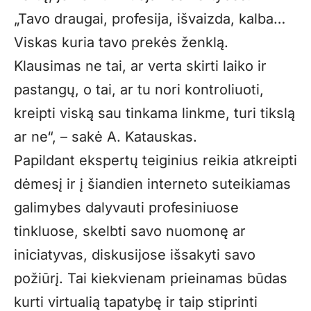
„Tavo draugai, profesija, išvaizda, kalba…
Viskas kuria tavo prekės ženklą.
Klausimas ne tai, ar verta skirti laiko ir
pastangų, o tai, ar tu nori kontroliuoti,
kreipti viską sau tinkama linkme, turi tikslą
ar ne“, – sakė A. Katauskas.
Papildant ekspertų teiginius reikia atkreipti
dėmesį ir į šiandien interneto suteikiamas
galimybes dalyvauti profesiniuose
tinkluose, skelbti savo nuomonę ar
iniciatyvas, diskusijose išsakyti savo
požiūrį. Tai kiekvienam prieinamas būdas
kurti virtualią tapatybę ir taip stip­rinti