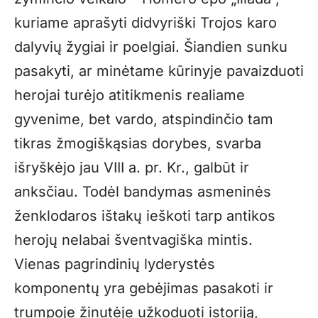
kuriame aprašyti didvyriški Trojos karo
dalyvių žygiai ir poelgiai. Šiandien sunku
pasakyti, ar minėtame kūrinyje pavaizduoti
herojai turėjo atitikmenis realiame
gyvenime, bet vardo, atspindinčio tam
tikras žmogiškąsias dorybes, svarba
išryškėjo jau VIII a. pr. Kr., galbūt ir
anksčiau. Todėl bandymas asmeninės
ženklodaros ištakų ieškoti tarp antikos
herojų nelabai šventvagiška mintis.
Vienas pagrindinių lyderystės
komponentų yra gebėjimas pasakoti ir
trumpoje žinutėje užkoduoti istoriją,