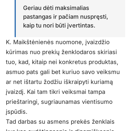
Geriau dėti maksimalias
pastangas ir pačiam nuspręsti,
kaip tu nori būti įvertintas.
K. Maikštėnienės nuomone, įvaizdžio
kūrimas nuo prekių ženk­lodaros skiriasi
tuo, kad, kitaip nei konkretus produktas,
asmuo pats gali bet kuriuo savo veiksmu
ar net ištartu žodžiu iškraipyti kuriamą
įvaizdį. Kai tam tikri veiksmai tampa
prieštaringi, sugriaunamas vientisumo
įspūdis.
Tad darbas su asmens prekės ženklais