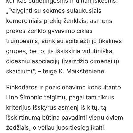
kur kas sudėtingesnis ir dinamiškesnis.
„Palyginti su sėk­mės sulaukusiais
komerciniais prekių ženklais, asmens
prekės ženklo gyvavimo ciklas
trumpesnis, sunkiau apibrėžti jo tikslines
grupes, be to, jis išsiskiria vidutiniškai
didesniu asociacijų (įvaizdžio dimensijų)
skaičiumi“, – teigė K. Maikštėnienė.
Rinkodaros ir pozicionavimo konsultanto
Lino Šimonio teigimu, pagal tam tikrus
kriterijus išskyrus asmenį iš kitų, tą
išskirtinumą būtina pavadinti vienu dviem
žodžiais, o vėliau juos tiesiog įkalti.