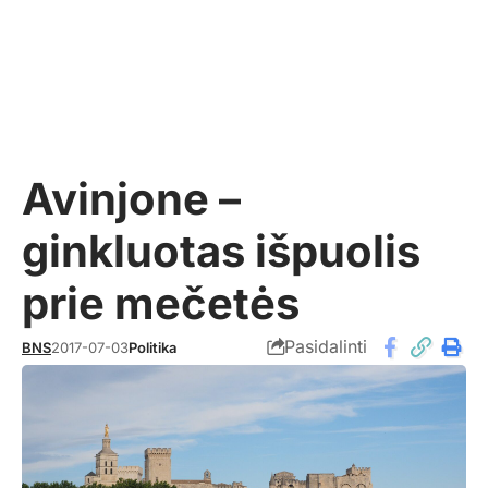
Avinjone –
ginkluotas išpuolis
prie mečetės
Pasidalinti
BNS
2017-07-03
Politika