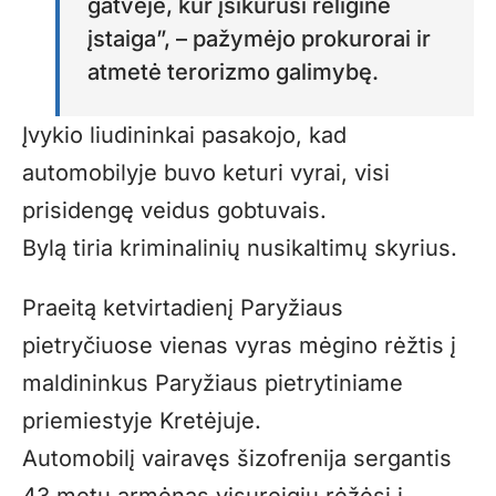
gatvėje, kur įsikūrusi religinė
įstaiga”, – pažymėjo prokurorai ir
atmetė terorizmo galimybę.
Įvykio liudininkai pasakojo, kad
automobilyje buvo keturi vyrai, visi
prisidengę veidus gobtuvais.
Bylą tiria kriminalinių nusikaltimų skyrius.
Praeitą ketvirtadienį Paryžiaus
pietryčiuose vienas vyras mėgino rėžtis į
maldininkus Paryžiaus pietrytiniame
priemiestyje Kretėjuje.
Automobilį vairavęs šizofrenija sergantis
43 metų armėnas visureigiu rėžėsi į