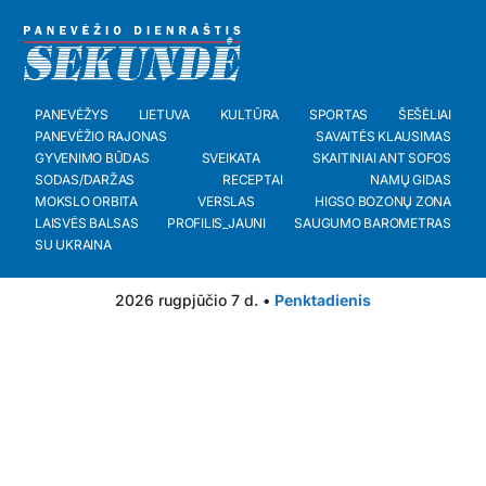
PANEVĖŽYS
LIETUVA
KULTŪRA
SPORTAS
ŠEŠĖLIAI
PANEVĖŽIO RAJONAS
SAVAITĖS KLAUSIMAS
GYVENIMO BŪDAS
SVEIKATA
SKAITINIAI ANT SOFOS
SODAS/DARŽAS
RECEPTAI
NAMŲ GIDAS
MOKSLO ORBITA
VERSLAS
HIGSO BOZONŲ ZONA
LAISVĖS BALSAS
PROFILIS_JAUNI
SAUGUMO BAROMETRAS
SU UKRAINA
2026 rugpjūčio 7 d. •
Penktadienis