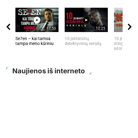
17:50
12:25
Se7en – kai tamsa
10 įsimintinų
10 įtemptų, 
tampa meno kūriniu
detektyvinių serialų
stingdančių 
istorijų
Naujienos iš interneto