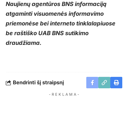
Naujienų agentūros BNS informaciją
atgaminti visuomenės informavimo
priemonėse bei interneto tinklalapiuose
be raštiško UAB BNS sutikimo
draudžiama.
Bendrinti šį straipsnį
- R E K L A M A -