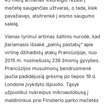
mečetę saugančias užtvaras, o tada, kiek
pavažiavęs, atsitrenkė į eismo saugumo
salelę.
Vienas tyrimui artimas šaltinis nurodė, kad
įtariamasis išsakė „painių pastabų“ apie
virtinę džihadistų atakų Prancūzijoje, nuo
2015 m. nusinešusių 239 žmonių gyvybes.
Prancūzijos musulmonų bendruomenė
jaučia padidėjusią grėsmę po liepos 19 d.
Londone įvykdyto išpuolio. Tąsyk
užpuolikui nukreipus mikroautobusą į
maldininkus prie Finsberio parko mečetės