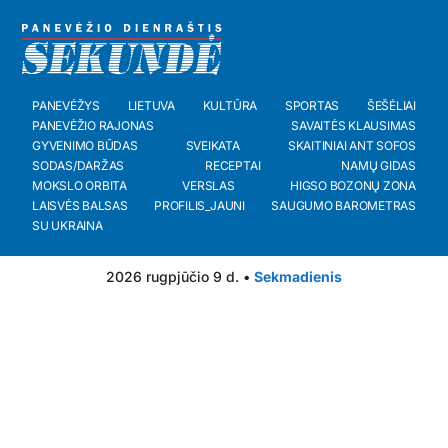
PANEVĖŽYS
LIETUVA
KULTŪRA
SPORTAS
ŠEŠĖLIAI
PANEVĖŽIO RAJONAS
SAVAITĖS KLAUSIMAS
GYVENIMO BŪDAS
SVEIKATA
SKAITINIAI ANT SOFOS
SODAS/DARŽAS
RECEPTAI
NAMŲ GIDAS
MOKSLO ORBITA
VERSLAS
HIGSO BOZONŲ ZONA
LAISVĖS BALSAS
PROFILIS_JAUNI
SAUGUMO BAROMETRAS
SU UKRAINA
2026 rugpjūčio 9 d. •
Sekmadienis