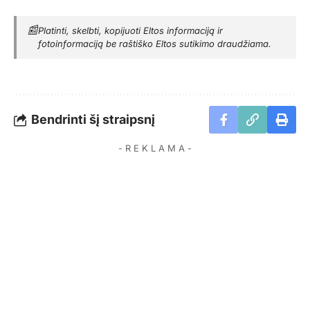
📰
Platinti, skelbti, kopijuoti Eltos informaciją ir
fotoinformaciją be raštiško Eltos sutikimo draudžiama.
Bendrinti šį straipsnį
- R E K L A M A -