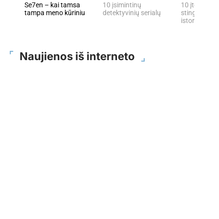
Se7en – kai tamsa
10 įsimintinų
10 įtemptų, 
tampa meno kūriniu
detektyvinių serialų
stingdančių 
istorijų
Naujienos iš interneto