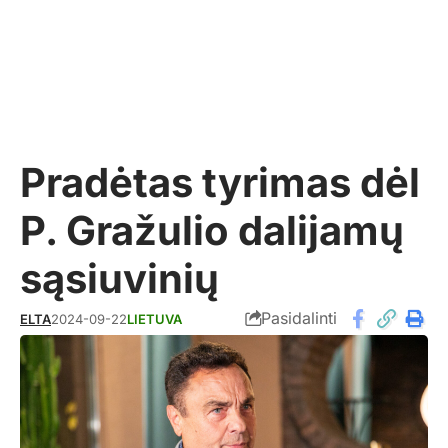
Pradėtas tyrimas dėl
P. Gražulio dalijamų
sąsiuvinių
Pasidalinti
ELTA
2024-09-22
LIETUVA