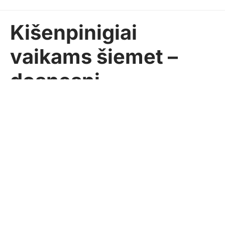
Kišenpinigiai
vaikams šiemet –
dosnesni
Pasidalinti
ELTA
2024-09-21
LIETUVA