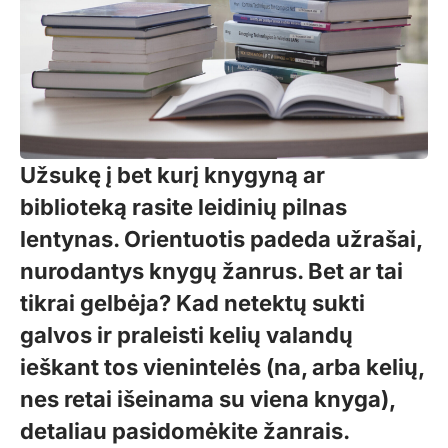
Užsukę į bet kurį knygyną ar
biblioteką rasite leidinių pilnas
lentynas. Orientuotis padeda užrašai,
nurodantys knygų žanrus. Bet ar tai
tikrai gelbėja? Kad netektų sukti
galvos ir praleisti kelių valandų
ieškant tos vienintelės (na, arba kelių,
nes retai išeinama su viena knyga),
detaliau pasidomėkite žanrais.