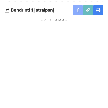
Bendrinti šį straipsnį
- R E K L A M A -