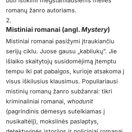
būti ištikimi mėgstamiausiems meilės
romanų žanro autoriams.
Mistiniai romanai (angl.
Mystery
)
Mistiniai romanai pasižymi įtraukiančiu
serijų ciklu. Juose gausu „kabliukų”. Jie
išlaiko skaitytojų susidomėjimą įtemptu
tempu iki pat pabaigos, kurioje atsakoma į
visus iškilusius klausimus. Populiariausi
mistinių romanų žanro subžanrai:
tikri
kriminaliniai romanai,
whodunit
(pagrindinis dėmesys sutelkiamas į
nusikaltėlį), mokslinės paslaptys,
detektyvinės istorijos ir policiniai romanai.