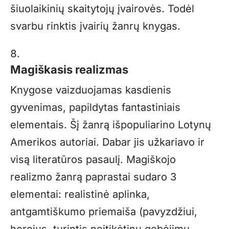
šiuolaikinių skaitytojų įvairovės. Todėl
svarbu rinktis įvairių žanrų knygas.
Magiškasis realizmas
Knygose vaizduojamas kasdienis
gyvenimas, papildytas fantastiniais
elementais. Šį žanrą išpopuliarino Lotynų
Amerikos autoriai. Dabar jis užkariavo ir
visą literatūros pasaulį. Magiškojo
realizmo žanrą paprastai sudaro 3
elementai: realistinė aplinka,
antgamtiškumo priemaiša (pavyzdžiui,
herojus, turintis neįtikėtinų gebėjimų