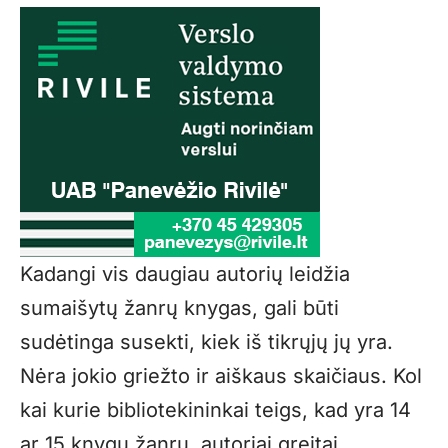
Kadangi vis daugiau autorių leidžia
sumaišytų žanrų knygas, gali būti
sudėtinga susekti, kiek iš tikrųjų jų yra.
Nėra jokio griežto ir aiškaus skaičiaus. Kol
kai kurie bibliotekininkai teigs, kad yra 14
ar 15 knygų žanrų, autoriai greitai