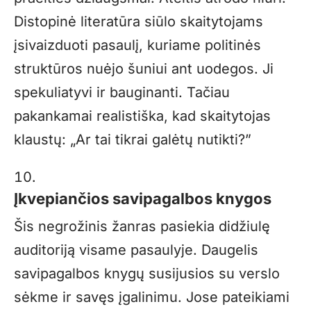
Distopinė literatūra siūlo skaitytojams
įsivaizduoti pasaulį, kuriame politinės
struktūros nuėjo šuniui ant uodegos. Ji
spekuliatyvi ir bauginanti. Tačiau
pakankamai realistiška, kad skaitytojas
klaustų: „Ar tai tikrai galėtų nutikti?”
Įkvepiančios savipagalbos knygos
Šis negrožinis žanras pasiekia didžiulę
auditoriją visame pasaulyje. Daugelis
savipagalbos knygų susijusios su verslo
sėkme ir savęs įgalinimu. Jose pateikiami