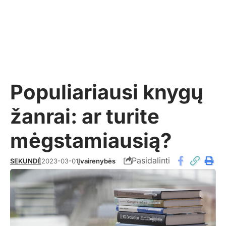
Populiariausi knygų
žanrai: ar turite
mėgstamiausią?
Pasidalinti
SEKUNDĖ
2023-03-01
Įvairenybės