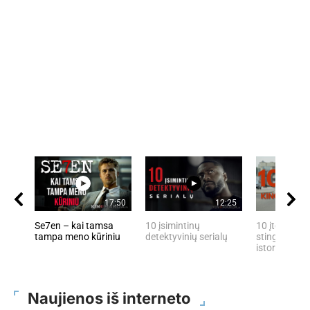
17:50
12:25
Se7en – kai tamsa
10 įsimintinų
10 įtemptų, 
tampa meno kūriniu
detektyvinių serialų
stingdančių 
istorijų
Naujienos iš interneto