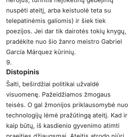
nuspėti ateitį, arba keistuolė teta su
telepatinėmis galiomis) ir šiek tiek
poezijos. Jei dar tik dairotės tokių knygų,
pradėkite nuo šio žanro meistro Gabriel
García Márquez kūrinių.
Distopinis
Šalti, beširdžiai politikai užvaldė
visuomenę. Pažeidžiamos žmogaus
teisės. O gal žmonijos priklausomybė nuo
technologijų lėmė pražūtingą ateitį. Kad ir
kaip būtų, iš kasdienio gyvenimo atimti
praeities džiaugsmai. Ateitis atrodo niūri.