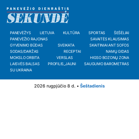
PANEVĖŽYS
LIETUVA
KULTŪRA
SPORTAS
ŠEŠĖLIAI
PANEVĖŽIO RAJONAS
SAVAITĖS KLAUSIMAS
GYVENIMO BŪDAS
SVEIKATA
SKAITINIAI ANT SOFOS
SODAS/DARŽAS
RECEPTAI
NAMŲ GIDAS
MOKSLO ORBITA
VERSLAS
HIGSO BOZONŲ ZONA
LAISVĖS BALSAS
PROFILIS_JAUNI
SAUGUMO BAROMETRAS
SU UKRAINA
2026 rugpjūčio 8 d. •
Šeštadienis