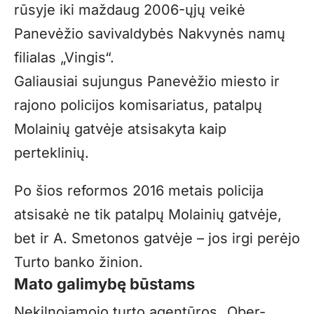
rūsyje iki maždaug 2006-ųjų veikė
Panevėžio savivaldybės Nakvynės namų
filialas „Vingis“.
Galiausiai sujungus Panevėžio miesto ir
rajono policijos komisariatus, patalpų
Molainių gatvėje atsisakyta kaip
perteklinių.
Po šios reformos 2016 metais policija
atsisakė ne tik patalpų Molainių gatvėje,
bet ir A. Smetonos gatvėje – jos irgi perėjo
Turto banko žinion.
Mato galimybę būstams
Nekilnojamojo turto agentūros „Ober-