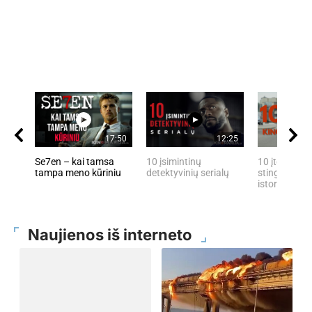
17:50
12:25
Se7en – kai tamsa
10 įsimintinų
10 įtemptų, 
tampa meno kūriniu
detektyvinių serialų
stingdančių 
istorijų
Naujienos iš interneto