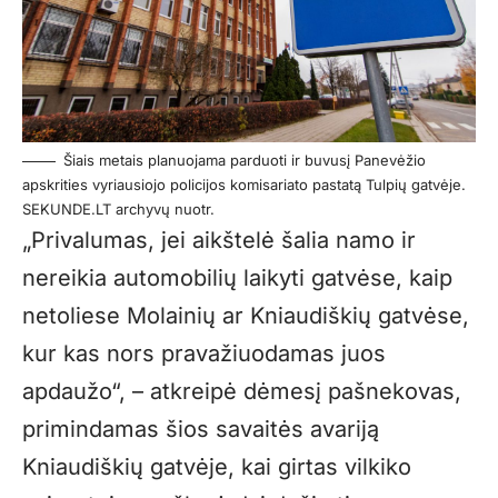
Šiais metais planuojama parduoti ir buvusį Panevėžio
apskrities vyriausiojo policijos komisariato pastatą Tulpių gatvėje.
SEKUNDE.LT archyvų nuotr.
„Privalumas, jei aikštelė šalia namo ir
nereikia automobilių laikyti gatvėse, kaip
netoliese Molainių ar Kniaudiškių gatvėse,
kur kas nors pravažiuodamas juos
apdaužo“, – atkreipė dėmesį pašnekovas,
primindamas šios savaitės avariją
Kniaudiškių gatvėje, kai girtas vilkiko