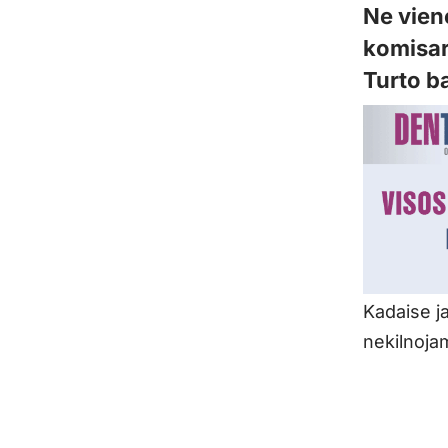
Ne viene
komisar
Turto b
Kadaise ja
nekilnojam