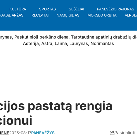
KULTŪRA
SPORTAS
ŠEŠĖLIAI
PANEVĖŽIO RAJONAS
ODAS/DARŽAS
RECEPTAI
NAMŲ GIDAS
MOKSLO ORBITA
VERSL
rynas, Paskutinioji perkūno diena, Tarptautinė apatinių drabužių d
Asterija
,
Astra
,
Laima
,
Laurynas
,
Norimantas
cijos pastatą rengia
ionui
Pasidalinti
KIENĖ
2025-08-17
PANEVĖŽYS