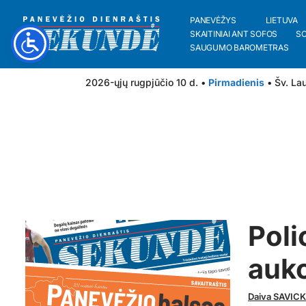
PANEVĖŽYS
LIETUVA
SKAITINIAI ANT SOFOS
S
SAUGUMO BAROMETRAS
2026-ųjų rugpjūčio 10 d. •
Pirmadienis
• Šv. Lau
Poli
aukc
Daiva SAVIC