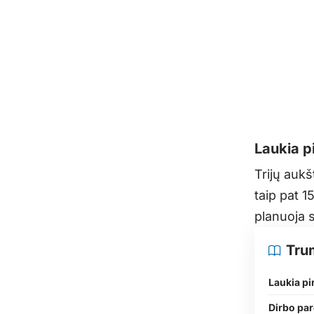
Laukia p
Trijų aukš
taip pat 
planuoja s
Tru
Laukia pi
Dirbo par