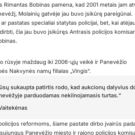
 Rimantas Bobinas pamena, kad 2001 metais jam a
anevėžį, Molainių gatvėje jau buvo įsikūrę pareigūnai.
ar pastatas specialiai statytas policijai, bet, kai atėjau
irbti, čia jau buvo įsikūręs Antrasis policijos komisari
obinas.
to rūsyje maždaug iki 2006-ųjų veikė ir Panevėžio
bės Nakvynės namų filialas „Vingis“.
ūsų sukaupta patirtis rodo, kad aukcionų dalyvius 
nevėžyje parduodamas nekilnojamasis turtas.“
 Vaitekėnas
olicijos reformoms, šiame pastate dirbo įvairūs padal
 sujungus Panevėžio miesto ir rajono policijos komisa