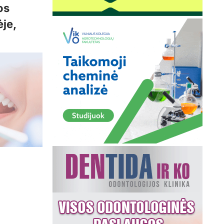
os
je,