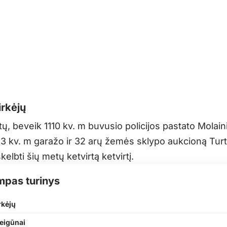
irkėjų
tų, beveik 1110 kv. m buvusio policijos pastato Molaini
153 kv. m garažo ir 32 arų žemės sklypo aukcioną Tur
kelbti šių metų ketvirtą ketvirtį.
mpas turinys
rkėjų
eigūnai