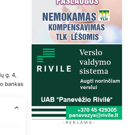
ų g. 4,
to bankas
- R E K L A M A -