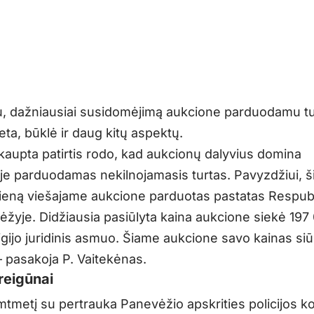
u, dažniausiai susidomėjimą aukcione parduodamu tu
eta, būklė ir daug kitų aspektų.
aupta patirtis rodo, kad aukcionų dalyvius domina
e parduodamas nekilnojamasis turtas. Pavyzdžiui, š
dieną viešajame aukcione parduotas pastatas Respubl
ėžyje. Didžiausia pasiūlyta kaina aukcione siekė 197
igijo juridinis asmuo. Šiame aukcione savo kainas siū
 – pasakoja P. Vaitekėnas.
reigūnai
mtmetį su pertrauka Panevėžio apskrities policijos ko