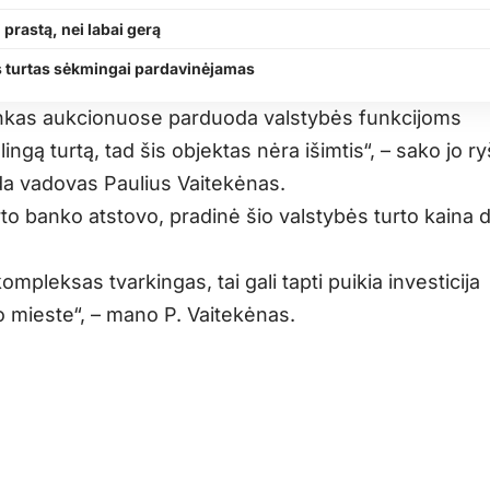
 prastą, nei labai gerą
s turtas sėkmingai pardavinėjamas
nkas aukcionuose parduoda valstybės funkcijoms
ingą turtą, tad šis objektas nėra išimtis“, – sako jo ry
ida vadovas Paulius Vaitekėnas.
to banko atstovo, pradinė šio valstybės turto kaina 
kompleksas tvarkingas, tai gali tapti puikia investicija
 mieste“, – mano P. Vaitekėnas.