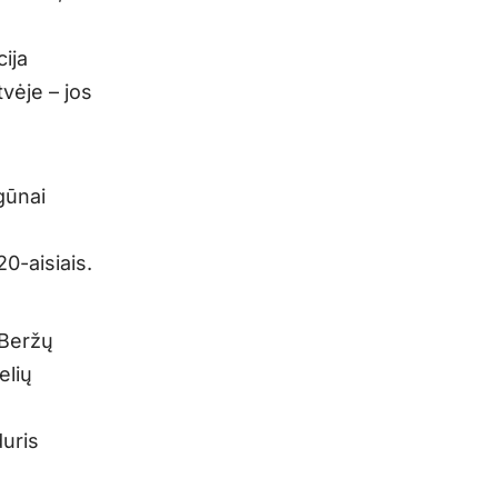
ija
vėje – jos
gūnai
20-aisiais.
 Beržų
elių
duris