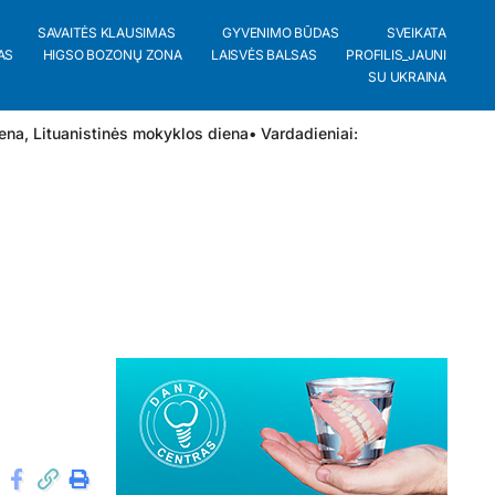
SAVAITĖS KLAUSIMAS
GYVENIMO BŪDAS
SVEIKATA
AS
HIGSO BOZONŲ ZONA
LAISVĖS BALSAS
PROFILIS_JAUNI
SU UKRAINA
iena, Lituanistinės mokyklos diena
• Vardadieniai: