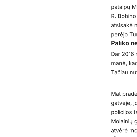
patalpų Mo
R. Bobino
atsisakė n
perėjo Tu
Paliko ne
Dar 2016 
manė, kad
Tačiau nut
Mat pradė
gatvėje, jo
policijos
Molainių g
atvėrė mo