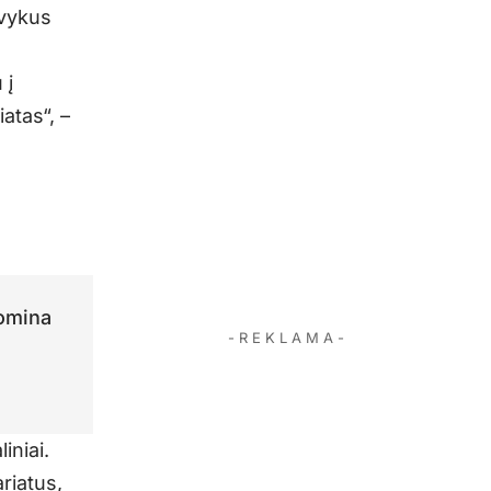
tvykus
 į
atas“, –
domina
- R E K L A M A -
iniai.
riatus,