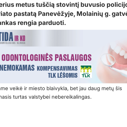
rius metus tuščią stovintį buvusio policij
iato pastatą Panevėžyje, Molainių g. gatvė
ankas rengia parduoti.
me veikė ir miesto blaivykla, bet jau daug metų šis
asis turtas valstybei nebereikalingas.