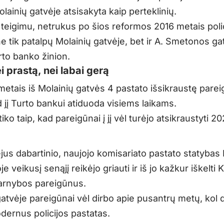
lainių gatvėje atsisakyta kaip perteklinių.
 teigimu, netrukus po šios reformos 2016 metais polic
e tik patalpų Molainių gatvėje, bet ir A. Smetonos gat
rto banko žinion.
i prastą, nei labai gerą
metais iš Molainių gatvės 4 pastato išsikraustę parei
 jį Turto bankui atiduoda visiems laikams.
iko taip, kad pareigūnai į jį vėl turėjo atsikraustyti 20
jus dabartinio, naujojo komisariato pastato statybas
je veikusį senąjį reikėjo griauti ir iš jo kažkur iškelti K
 tarnybos pareigūnus.
atvėje pareigūnai vėl dirbo apie pusantrų metų, kol 
dernus policijos pastatas.