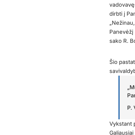
vadovavęs
dirbti į P
„Nežinau, 
Panevėžį d
sako R. B
Šio pasta
savivaldy
„M
Pa
P.
Vykstant p
Galiausiai