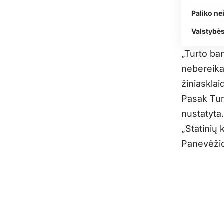
Paliko nei
Valstybė
„Turto ba
nebereikal
žiniaskla
Pasak Tur
nustatyta.
„Statinių 
Panevėžio