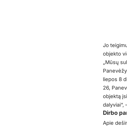
Jo teigim
objekto vi
„Mūsų suk
Panevėžyj
liepos 8 
26, Panev
objektą įs
dalyviai“,
Dirbo pa
Apie deši