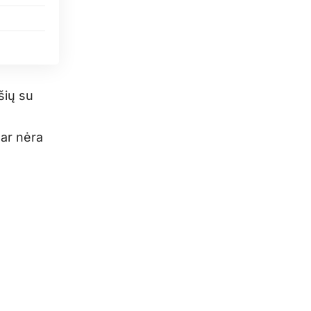
šių su
dar nėra