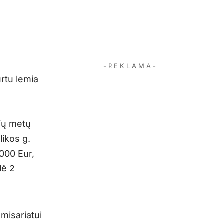
- R E K L A M A -
rtu lemia
ių metų
ikos g.
 000 Eur,
lė 2
misariatui