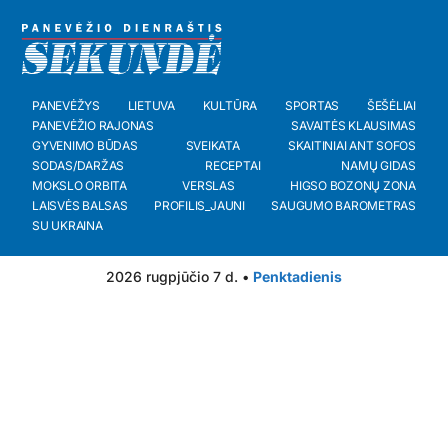
PANEVĖŽYS
LIETUVA
KULTŪRA
SPORTAS
ŠEŠĖLIAI
PANEVĖŽIO RAJONAS
SAVAITĖS KLAUSIMAS
GYVENIMO BŪDAS
SVEIKATA
SKAITINIAI ANT SOFOS
SODAS/DARŽAS
RECEPTAI
NAMŲ GIDAS
MOKSLO ORBITA
VERSLAS
HIGSO BOZONŲ ZONA
LAISVĖS BALSAS
PROFILIS_JAUNI
SAUGUMO BAROMETRAS
SU UKRAINA
2026 rugpjūčio 7 d. •
Penktadienis