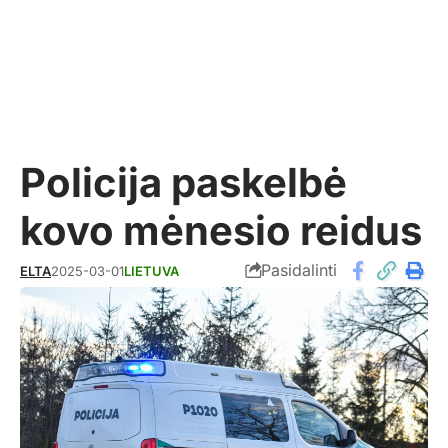
Policija paskelbė
kovo mėnesio reidus
Pasidalinti
ELTA
2025-03-01
LIETUVA