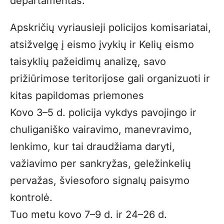
departamentas.
Apskričių vyriausieji policijos komisariatai,
atsižvelgę į eismo įvykių ir Kelių eismo
taisyklių pažeidimų analizę, savo
prižiūrimose teritorijose gali organizuoti ir
kitas papildomas priemones
Kovo 3–5 d. policija vykdys pavojingo ir
chuliganiško vairavimo, manevravimo,
lenkimo, kur tai draudžiama daryti,
važiavimo per sankryžas, geležinkelių
pervažas, šviesoforo signalų paisymo
kontrolė.
Tuo metu kovo 7–9 d. ir 24–26 d.