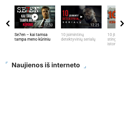
17:50
12:25
Se7en – kai tamsa
10 įsimintinų
10 įtemptų, 
tampa meno kūriniu
detektyvinių serialų
stingdančių 
istorijų
Naujienos iš interneto