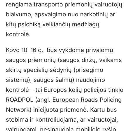
rengiama transporto priemonių vairuotojų
blaivumo, apsvaigimo nuo narkotinių ar
kitų psichiką veikiančių medžiagų
kontrolė.
Kovo 10–16 d. bus vykdoma privalomų
saugos priemonių (saugos diržų, vaikams
skirtų specialių sėdynių (prisegimo
sistemų), saugos šalmų) naudojimo
kontrolė – tai Europos kelių policijos tinklo
ROADPOL (angl. European Roads Policing
Network) inicijuota priemonė. Kartu bus
stebima ir kontroliuojama, ar vairuotojai,
vairuodami, nesinaudoja mobiliojo ryšio