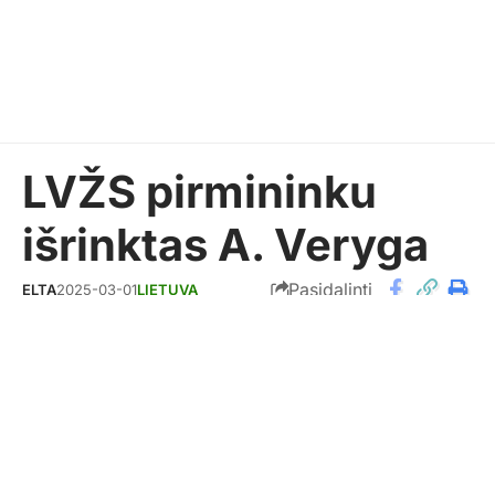
LVŽS pirmininku
išrinktas A. Veryga
Pasidalinti
ELTA
2025-03-01
LIETUVA