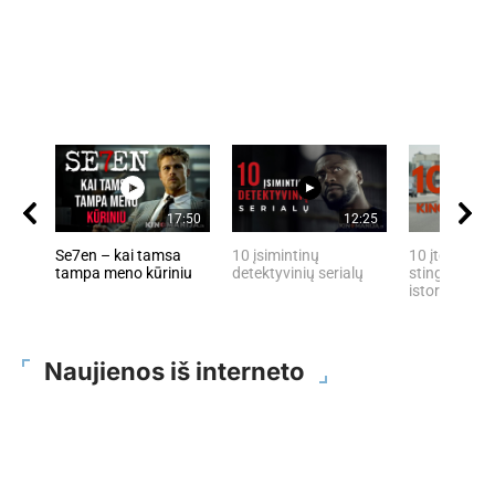
17:50
12:25
Se7en – kai tamsa
10 įsimintinų
10 įtemptų, 
tampa meno kūriniu
detektyvinių serialų
stingdančių 
istorijų
Naujienos iš interneto