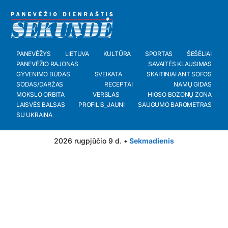
PANEVĖŽYS
LIETUVA
KULTŪRA
SPORTAS
ŠEŠĖLIAI
PANEVĖŽIO RAJONAS
SAVAITĖS KLAUSIMAS
GYVENIMO BŪDAS
SVEIKATA
SKAITINIAI ANT SOFOS
SODAS/DARŽAS
RECEPTAI
NAMŲ GIDAS
MOKSLO ORBITA
VERSLAS
HIGSO BOZONŲ ZONA
LAISVĖS BALSAS
PROFILIS_JAUNI
SAUGUMO BAROMETRAS
SU UKRAINA
2026 rugpjūčio 9 d. •
Sekmadienis