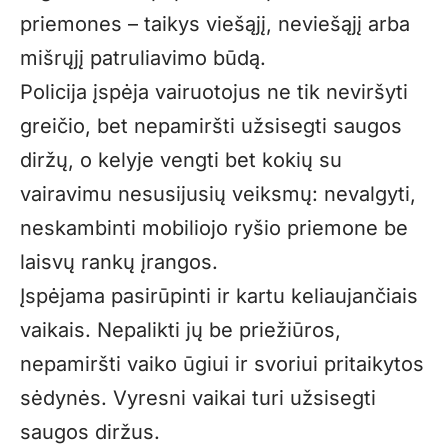
priemones – taikys viešąjį, neviešąjį arba
mišrųjį patruliavimo būdą.
Policija įspėja vairuotojus ne tik neviršyti
greičio, bet nepamiršti užsisegti saugos
diržų, o kelyje vengti bet kokių su
vairavimu nesusijusių veiksmų: nevalgyti,
neskambinti mobiliojo ryšio priemone be
laisvų rankų įrangos.
Įspėjama pasirūpinti ir kartu keliaujančiais
vaikais. Nepalikti jų be priežiūros,
nepamiršti vaiko ūgiui ir svoriui pritaikytos
sėdynės. Vyresni vaikai turi užsisegti
saugos diržus.