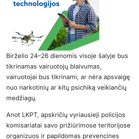
Birželio 24–26 dienomis visoje šalyje bus
tikrinamas vairuotojų blaivumas,
vairuotojai bus tikrinami, ar nėra apsvaigę
nuo narkotinių ar kitų psichiką veikiančių
medžiagų.
Anot LKPT, apskričių vyriausieji policijos
komisariatai savo prižiūrimose teritorijose
organizuos ir papildomas prevencines