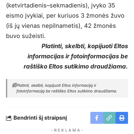
(ketvirtadienis–sekmadienis), įvyko 35
eismo įvykiai, per kuriuos 3 žmonės žuvo
(iš jų vienas nepilnametis), 42 žmonės
buvo sužeisti.
Platinti, skelbti, kopijuoti Eltos
informacijas ir fotoinformacijas be
raštiško Eltos sutikimo draudžiama.
📰
Platinti, skelbti, kopijuoti Eltos informaciją ir
fotoinformaciją be raštiško Eltos sutikimo draudžiama.
Bendrinti šį straipsnį
- R E K L A M A -