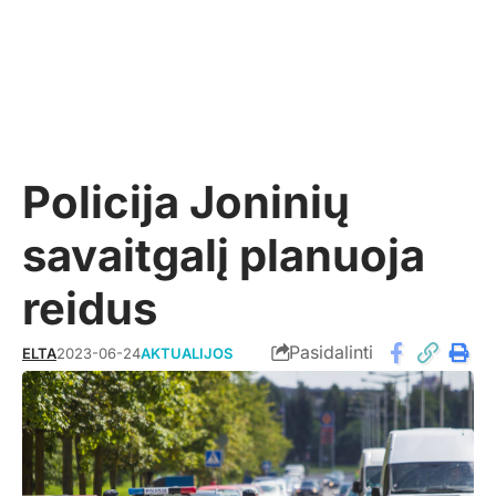
Policija Joninių
savaitgalį planuoja
reidus
Pasidalinti
ELTA
2023-06-24
AKTUALIJOS