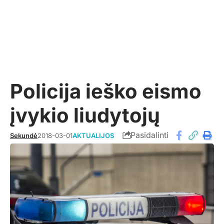
Policija ieško eismo
įvykio liudytojų
Pasidalinti
Sekundė
2018-03-01
AKTUALIJOS