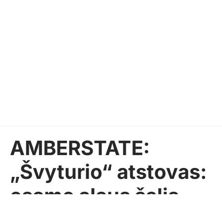
AMBERSTATE:
„Švyturio“ atstovas:
esame alaus šalis,
todėl Lietuvą norime