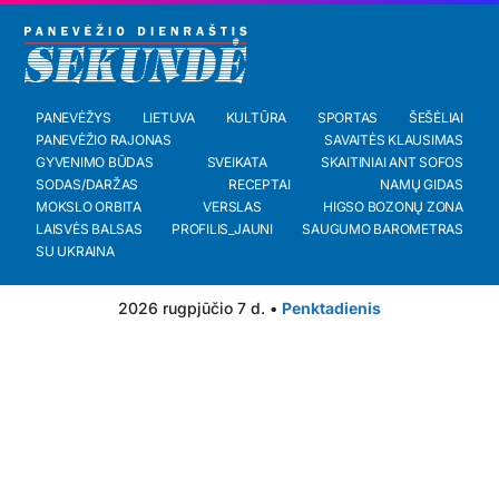
PANEVĖŽYS
LIETUVA
KULTŪRA
SPORTAS
ŠEŠĖLIAI
PANEVĖŽIO RAJONAS
SAVAITĖS KLAUSIMAS
GYVENIMO BŪDAS
SVEIKATA
SKAITINIAI ANT SOFOS
SODAS/DARŽAS
RECEPTAI
NAMŲ GIDAS
MOKSLO ORBITA
VERSLAS
HIGSO BOZONŲ ZONA
LAISVĖS BALSAS
PROFILIS_JAUNI
SAUGUMO BAROMETRAS
SU UKRAINA
2026 rugpjūčio 7 d. •
Penktadienis