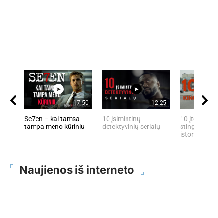
17:50
12:25
Se7en – kai tamsa
10 įsimintinų
10 įtemptų, 
tampa meno kūriniu
detektyvinių serialų
stingdančių 
istorijų
Naujienos iš interneto