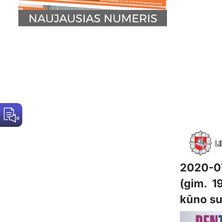
2020-07
(gim. 1
kūno su