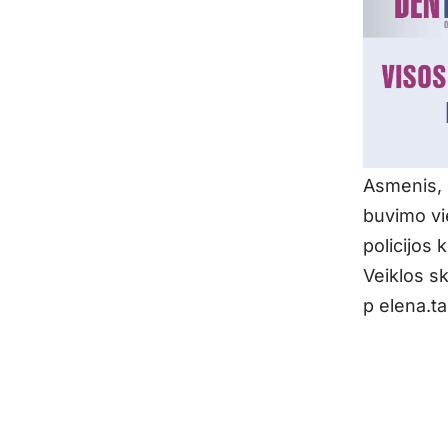
Asmenis, g
buvimo vi
policijos 
Veiklos sk
p elena.ta