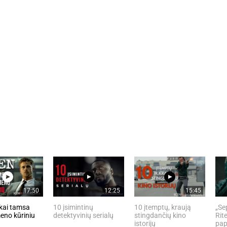
17:50
12:25
15:45
kai tamsa
10 įsimintinų
10 įtemptų, kraują
„Se
eno kūriniu
detektyvinių serialų
stingdančių kino
Rite
istorijų
pap