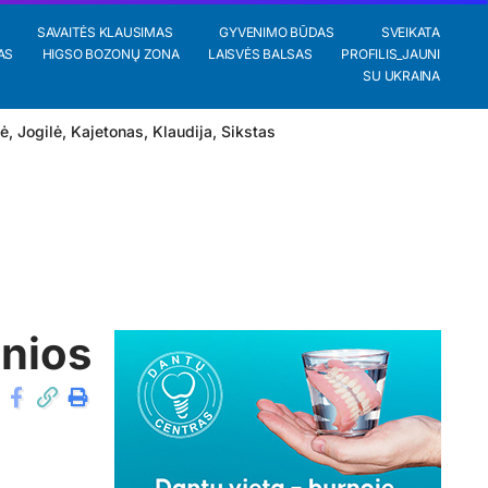
SAVAITĖS KLAUSIMAS
GYVENIMO BŪDAS
SVEIKATA
AS
HIGSO BOZONŲ ZONA
LAISVĖS BALSAS
PROFILIS_JAUNI
SU UKRAINA
lė
,
Jogilė
,
Kajetonas
,
Klaudija
,
Sikstas
inios