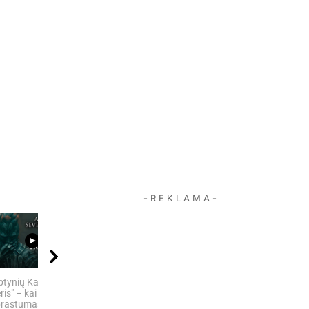
- R E K L A M A -
12:32
08:11
08:05
ptynių Karalysčių
„MIRĘS INTERNETAS“:
5 SENOVĖS
ris" – kai
KODĖL DIDŽIOJI...
TECHNOLOGIJOS,
rastumas nugali
KURIŲ...