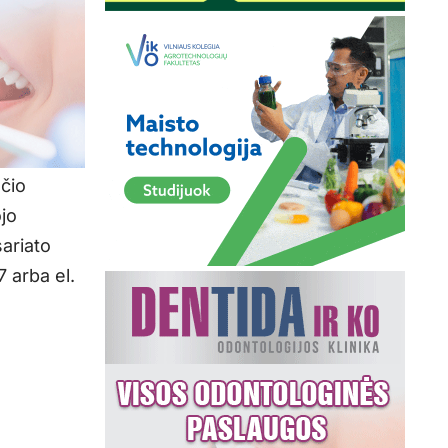
učio
jo
sariato
7 arba el.