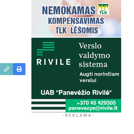
- R E K L A M A -