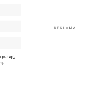
- R E K L A M A -
o puslapį,
rą.