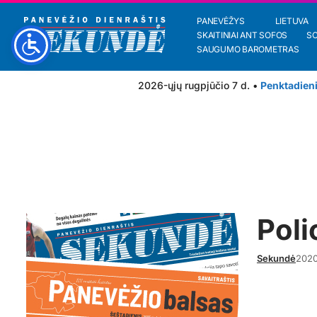
PANEVĖŽYS
LIETUVA
SKAITINIAI ANT SOFOS
S
SAUGUMO BAROMETRAS
2026-ųjų rugpjūčio 7 d. •
Penktadien
Poli
Sekundė
202