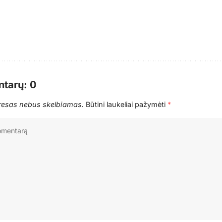
tarų: 0
dresas nebus skelbiamas.
Būtini laukeliai pažymėti
*