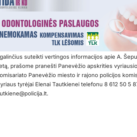
alinčius suteikti vertingos informacijos apie A. Šep
etą, prašome pranešti Panevėžio apskrities vyriausio
komisariato Panevėžio miesto ir rajono policijos komi
yriaus tyrėjai Elenai Tautkienei telefonu 8 612 50 5 8
utkiene@policija.lt.