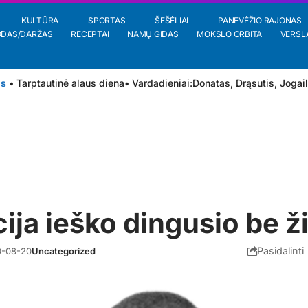
KULTŪRA
SPORTAS
ŠEŠĖLIAI
PANEVĖŽIO RAJONAS
ODAS/DARŽAS
RECEPTAI
NAMŲ GIDAS
MOKSLO ORBITA
VERSL
is
• Tarptautinė alaus diena
• Vardadieniai:
Donatas
,
Drąsutis
,
Jogai
cija ieško dingusio be ž
Pasidalinti
0-08-20
Uncategorized