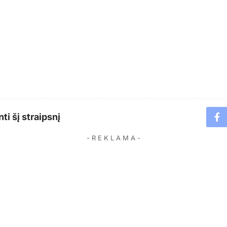
ti šį straipsnį
- R E K L A M A -