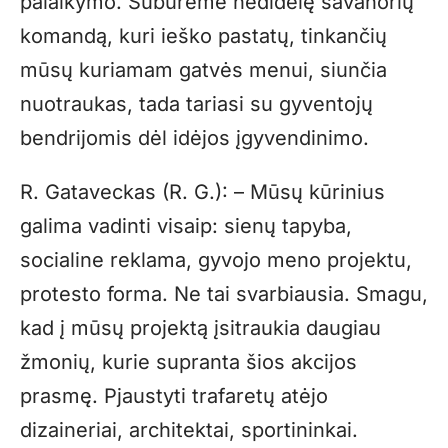
palaikymo. Subūrėme nedidelę savanorių
komandą, kuri ieško pastatų, tinkančių
mūsų kuriamam gatvės menui, siunčia
nuotraukas, tada tariasi su gyventojų
bendrijomis dėl idėjos įgyvendinimo.
R. Gataveckas (R. G.): – Mūsų kūrinius
galima vadinti visaip: sienų tapyba,
socialine reklama, gyvojo meno projektu,
protesto forma. Ne tai svarbiausia. Smagu,
kad į mūsų projektą įsitraukia daugiau
žmonių, kurie supranta šios akcijos
prasmę. Pjaustyti trafaretų atėjo
dizaineriai, architektai, sportininkai.