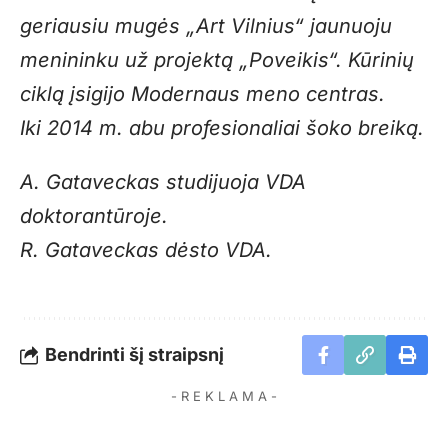
geriausiu mugės „Art Vilnius“ jaunuoju
menininku už projektą „Poveikis“. Kūrinių
ciklą įsigijo Modernaus meno centras.
Iki 2014 m. abu profesionaliai šoko breiką.
A. Gataveckas studijuoja VDA
doktorantūroje.
R. Gataveckas dėsto VDA.
Bendrinti šį straipsnį
- R E K L A M A -