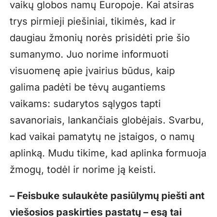
vaikų globos namų Europoje. Kai atsiras
trys pirmieji piešiniai, tikimės, kad ir
daugiau žmonių norės prisidėti prie šio
sumanymo. Juo norime informuoti
visuomenę apie įvairius būdus, kaip
galima padėti be tėvų augantiems
vaikams: sudarytos sąlygos tapti
savanoriais, lankančiais globėjais. Svarbu,
kad vaikai pamatytų ne įstaigos, o namų
aplinką. Mudu tikime, kad aplinka formuoja
žmogų, todėl ir norime ją keisti.
– Feisbuke sulaukėte pasiūlymų piešti ant
viešosios paskirties pastatų – esą tai