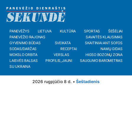
PANEVĖŽYS
LIETUVA
KULTŪRA
SPORTAS
ŠEŠĖLIAI
PANEVĖŽIO RAJONAS
SAVAITĖS KLAUSIMAS
GYVENIMO BŪDAS
SVEIKATA
SKAITINIAI ANT SOFOS
SODAS/DARŽAS
RECEPTAI
NAMŲ GIDAS
MOKSLO ORBITA
VERSLAS
HIGSO BOZONŲ ZONA
LAISVĖS BALSAS
PROFILIS_JAUNI
SAUGUMO BAROMETRAS
SU UKRAINA
2026 rugpjūčio 8 d. •
Šeštadienis