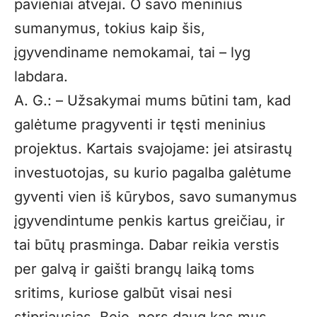
pavieniai atvejai. O savo meninius
sumanymus, tokius kaip šis,
įgyvendiname nemokamai, tai – lyg
labdara.
A. G.: – Užsakymai mums būtini tam, kad
galėtume pragyventi ir tęsti meninius
projektus. Kartais svajojame: jei atsirastų
investuotojas, su kurio pagalba galėtume
gyventi vien iš kūrybos, savo sumanymus
įgyvendintume penkis kartus greičiau, ir
tai būtų prasminga. Dabar reikia verstis
per galvą ir gaišti brangų laiką toms
sritims, kuriose galbūt visai nesi
stipriausias. Beje, nors daug kas mus