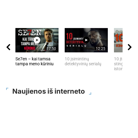
17:50
12:25
Se7en – kai tamsa
10 įsimintinų
10 įtemptų, 
tampa meno kūriniu
detektyvinių serialų
stingdančių 
istorijų
Naujienos iš interneto