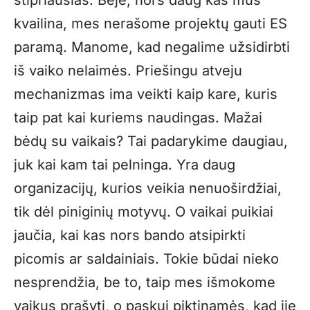
kvailina, mes nerašome projektų gauti ES
paramą. Manome, kad negalime užsidirbti
iš vaiko nelaimės. Priešingu atveju
mechanizmas ima veikti kaip kare, kuris
taip pat kai kuriems naudingas. Mažai
bėdų su vaikais? Tai padarykime daugiau,
juk kai kam tai pelninga. Yra daug
organizacijų, kurios veikia nenuoširdžiai,
tik dėl piniginių motyvų. O vaikai puikiai
jaučia, kai kas nors bando atsipirkti
picomis ar saldainiais. Tokie būdai nieko
nesprendžia, be to, taip mes išmokome
vaikus prašyti, o paskui piktinamės, kad jie