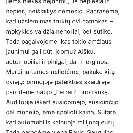
jiems niekas neįdomu, jie nepiešia ir
nepieš, neišlaikys dėmesio. Paprašėme,
kad užsiėmimas truktų dvi pamokas –
mokyklos valdžia nenoriai, bet sutiko.
Tada pagalvojome, kas tokio amžiaus
jaunimui gali būti įdomu? Aišku,
automobiliai ir pinigai, dar merginos.
Merginų temos nelietėme, pakako kitų
dviejų: pirmojoje pateikties skaidrėje
parodėme naujo „Ferrari“ nuotrauką.
Auditorija iškart susidomėjo, susiginčijo
dėl modelio, ėmė spėlioti kainą. Sutarė,
kad automobilis kainuoja milijoną eurų.
Tada parodėme vieną Paulo Gauguino