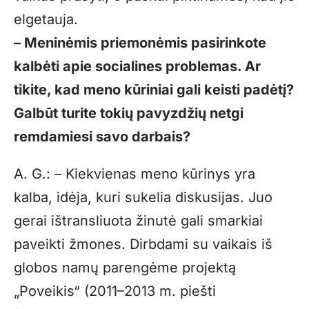
elgetauja.
– Meninėmis priemonėmis pasirinkote
kalbėti apie socialines problemas. Ar
tikite, kad meno kūriniai gali keisti padėtį?
Galbūt turite tokių pavyzdžių netgi
remdamiesi savo darbais?
A. G.: – Kiekvienas meno kūrinys yra
kalba, idėja, kuri sukelia diskusijas. Juo
gerai ištransliuota žinutė gali smarkiai
paveikti žmones. Dirbdami su vaikais iš
globos namų parengėme projektą
„Poveikis“ (2011–2013 m. piešti