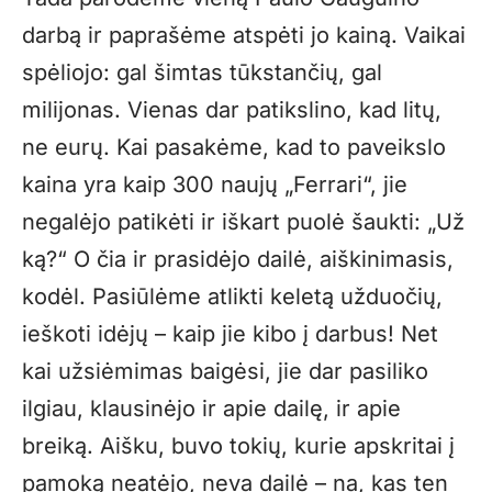
darbą ir paprašėme atspėti jo kainą. Vaikai
spėliojo: gal šimtas tūkstančių, gal
milijonas. Vienas dar patikslino, kad litų,
ne eurų. Kai pasakėme, kad to paveikslo
kaina yra kaip 300 naujų „Ferrari“, jie
negalėjo patikėti ir iškart puolė šaukti: „Už
ką?“ O čia ir prasidėjo dailė, aiškinimasis,
kodėl. Pasiūlėme atlikti keletą užduočių,
ieškoti idėjų – kaip jie kibo į darbus! Net
kai užsiėmimas baigėsi, jie dar pasiliko
ilgiau, klausinėjo ir apie dailę, ir apie
breiką. Aišku, buvo tokių, kurie apskritai į
pamoką neatėjo, neva dailė – na, kas ten