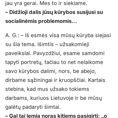
jau yra gerai. Mes to ir siekiame.
– Didžioji dalis jūsų kūrybos susijusi su
socialinėmis problemomis…
A. G.: – Iš esmės visa mūsų kūryba siejasi
su šia tema. Išimtis – užsakomieji
paveikslai. Pavyzdžiui, esame samdomi
tapyti portretų, tačiau to net nelaikome
savo kūrybos dalimi, nors, be abejo,
dirbame sąžiningai ir kruopščiai. Kartais
stebina, kad mus užsako tokiems
darbams, kuriuos Lietuvoje ir be mūsų
galėtų padaryti šimtai.
– Gal tai lemia noras kitiems pasigirti: „o