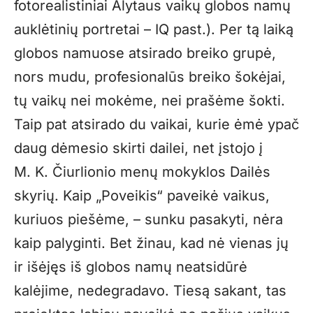
fotorealistiniai Alytaus vaikų globos namų
auklėtinių portretai – IQ past.). Per tą laiką
globos namuose atsirado breiko grupė,
nors mudu, profesionalūs breiko šokėjai,
tų vaikų nei mokėme, nei prašėme šokti.
Taip pat atsirado du vaikai, kurie ėmė ypač
daug dėmesio skirti dailei, net įstojo į
M. K. Čiurlionio menų mokyklos Dailės
skyrių. Kaip „Poveikis“ paveikė vaikus,
kuriuos piešėme, – sunku pasakyti, nėra
kaip palyginti. Bet žinau, kad nė vienas jų
ir išėjęs iš globos namų neatsidūrė
kalėjime, nedegradavo. Tiesą sakant, tas