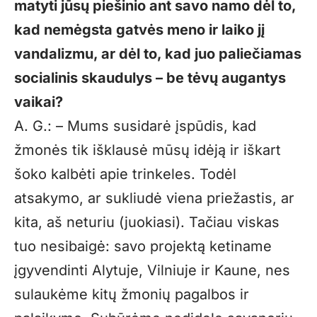
matyti jūsų piešinio ant savo namo dėl to,
kad nemėgsta gatvės meno ir laiko jį
vandalizmu, ar dėl to, kad juo paliečiamas
socialinis skaudulys – be tėvų augantys
vaikai?
A. G.: – Mums susidarė įspūdis, kad
žmonės tik išklausė mūsų idėją ir iškart
šoko kalbėti apie trinkeles. Todėl
atsakymo, ar sukliudė viena priežastis, ar
kita, aš neturiu (juokiasi). Tačiau viskas
tuo nesibaigė: savo projektą ketiname
įgyvendinti Alytuje, Vilniuje ir Kaune, nes
sulaukėme kitų žmonių pagalbos ir