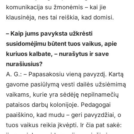
komunikacija su žmonėmis – kai jie
klausinėja, nes tai reiškia, kad domisi.
– Kaip jums pavyksta užkrėsti
susidomėjimu būtent tuos vaikus, apie
kuriuos kalbate, – nurašytus ir save
nurašiusius?
A. G.: – Papasakosiu vieną pavyzdį. Kartą
gavome pasiūlymą vesti dailės užsiėmimą
vaikams, kurie yra sėdėję nepilnamečių
pataisos darbų kolonijoje. Pedagogai
paaiškino, kad mudu – geri pavyzdžiai, o
tuos vaikus reikia įkvėpti. Ir čia pat sakė: