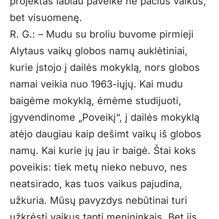
projektas labiau paveikė ne pačius vaikus,
bet visuomenę.
R. G.: – Mudu su broliu buvome pirmieji
Alytaus vaikų globos namų auklėtiniai,
kurie įstojo į dailės mokyklą, nors globos
namai veikia nuo 1963-iųjų. Kai mudu
baigėme mokyklą, ėmėme studijuoti,
įgyvendinome „Poveikį“, į dailės mokyklą
atėjo daugiau kaip dešimt vaikų iš globos
namų. Kai kurie jų jau ir baigė. Štai koks
poveikis: tiek metų nieko nebuvo, nes
neatsirado, kas tuos vaikus pajudina,
užkuria. Mūsų pavyzdys nebūtinai turi
užkrėsti vaikus tapti menininkais. Bet jis