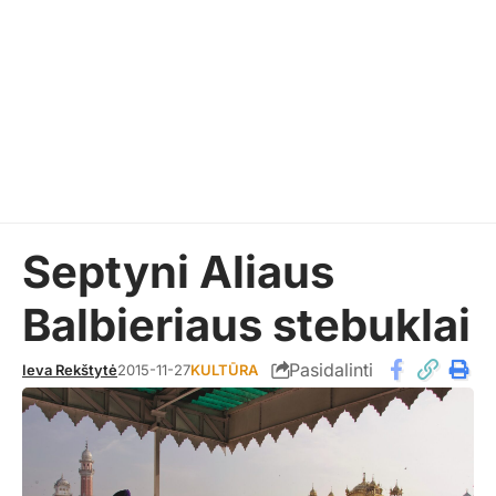
Septyni Aliaus
Balbieriaus stebuklai
Pasidalinti
Ieva Rekštytė
2015-11-27
KULTŪRA