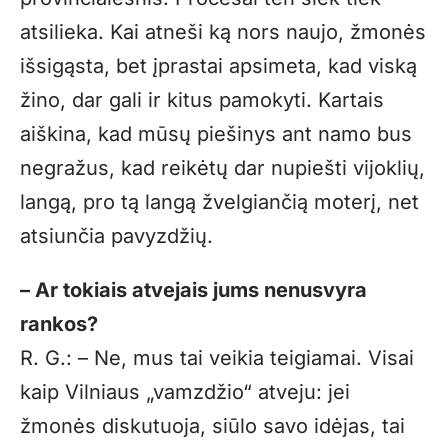
atsilieka. Kai atneši ką nors naujo, žmonės
išsigąsta, bet įprastai apsimeta, kad viską
žino, dar gali ir kitus pamokyti. Kartais
aiškina, kad mūsų piešinys ant namo bus
negražus, kad reikėtų dar nupiešti vijoklių,
langą, pro tą langą žvelgiančią moterį, net
atsiunčia pavyzdžių.
– Ar tokiais atvejais jums nenusvyra
rankos?
R. G.: – Ne, mus tai veikia teigiamai. Visai
kaip Vilniaus „vamzdžio“ atveju: jei
žmonės diskutuoja, siūlo savo idėjas, tai