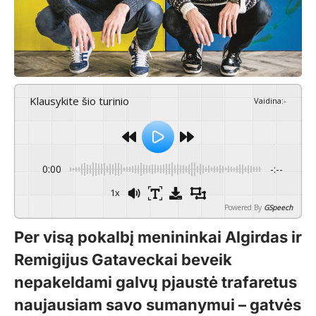
Klausykite šio turinio
Vaidina
:
-
0:00
-:--
1x
Powered By
GSpeech
Per visą pokalbį menininkai Algirdas ir
Remigijus Gataveckai beveik
nepakeldami galvų pjaustė trafaretus
naujausiam savo sumanymui – gatvės