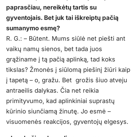
paprasčiau, nereikėtų tartis su
gyventojais. Bet juk tai iškreiptų pačią
sumanymo esmę?
R. G.: – Būtent. Mums siūlė net piešti ant
vaikų namų sienos, bet tada juos
grąžiname į tą pačią aplinką, tad koks
tikslas? Žmonės į siūlomą piešinį žiūri kaip
į tapetą – o, gražu. Bet grožis šiuo atveju
antraeilis dalykas. Čia net reikia
primityvumo, kad aplinkiniai suprastų
kūrinio siunčiamą žinutę. Jo esmė –
visuomenės reakcijos, gyventojų elgesys.