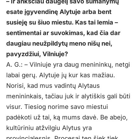
– Ir anksčiau daugelį savo sumanymų
esate įgyvendinę Alytuje arba bent
susieję su šiuo miestu. Kas tai lemia –
sentimentai ar suvokimas, kad čia dar
daugiau neužpildytų meno nišų nei,
pavyzdžiui, Vilniuje?
A. G.: – Vilniuje yra daug menininkų, netgi
labai gerų. Alytuje jų kur kas mažiau.
Norisi, kad mus vadintų Alytaus
menininkais, tačiau juk ir alytiškis gali būti
visur. Tiesiog norime savo miestui
padėkoti už tai, ką mums davė. Be abejo,
kultūriniu atžvilgiu Alytus yra
provincialesnis. Procesai ten šiek tiek