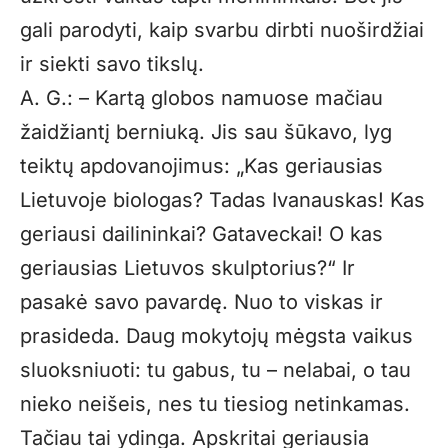
gali parodyti, kaip svarbu dirbti nuoširdžiai
ir siekti savo tikslų.
A. G.: – Kartą globos namuose mačiau
žaidžiantį berniuką. Jis sau šūkavo, lyg
teiktų apdovanojimus: „Kas geriausias
Lietuvoje biologas? Tadas Ivanauskas! Kas
geriausi dailininkai? Gataveckai! O kas
geriausias Lietuvos skulptorius?“ Ir
pasakė savo pavardę. Nuo to viskas ir
prasideda. Daug mokytojų mėgsta vaikus
sluoksniuoti: tu gabus, tu – nelabai, o tau
nieko neišeis, nes tu tiesiog netinkamas.
Tačiau tai ydinga. Apskritai geriausia