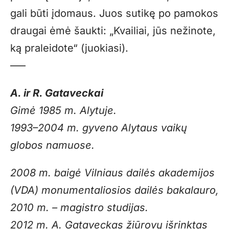
gali būti įdomaus. Juos sutikę po pamokos
draugai ėmė šaukti: „Kvailiai, jūs nežinote,
ką praleidote“ (juokiasi).
—–
A. ir R. Gataveckai
Gimė 1985 m. Alytuje.
1993–2004 m. gyveno Alytaus vaikų
globos namuose.
2008 m. baigė Vilniaus dailės akademijos
(VDA) monumentaliosios dailės bakalauro,
2010 m. – magistro studijas.
2012 m. A. Gataveckas žiūrovų išrinktas