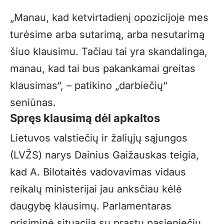
„Manau, kad ketvirtadienį opozicijoje mes
turėsime arba sutarimą, arba nesutarimą
šiuo klausimu. Tačiau tai yra skandalinga,
manau, kad tai bus pakankamai greitas
klausimas“, – patikino „darbiečių“
seniūnas.
Spręs klausimą dėl apkaltos
Lietuvos valstiečių ir žaliųjų sąjungos
(LVŽS) narys Dainius Gaižauskas teigia,
kad A. Bilotaitės vadovavimas vidaus
reikalų ministerijai jau anksčiau kėlė
daugybę klausimų. Parlamentaras
prisiminė situaciją su prastu pasieniečių