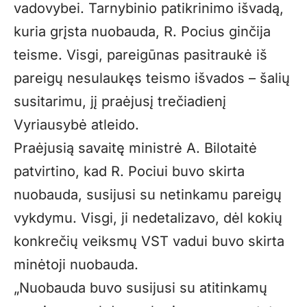
vadovybei. Tarnybinio patikrinimo išvadą,
kuria grįsta nuobauda, R. Pocius ginčija
teisme. Visgi, pareigūnas pasitraukė iš
pareigų nesulaukęs teismo išvados – šalių
susitarimu, jį praėjusį trečiadienį
Vyriausybė atleido.
Praėjusią savaitę ministrė A. Bilotaitė
patvirtino, kad R. Pociui buvo skirta
nuobauda, susijusi su netinkamu pareigų
vykdymu. Visgi, ji nedetalizavo, dėl kokių
konkrečių veiksmų VST vadui buvo skirta
minėtoji nuobauda.
„Nuobauda buvo susijusi su atitinkamų