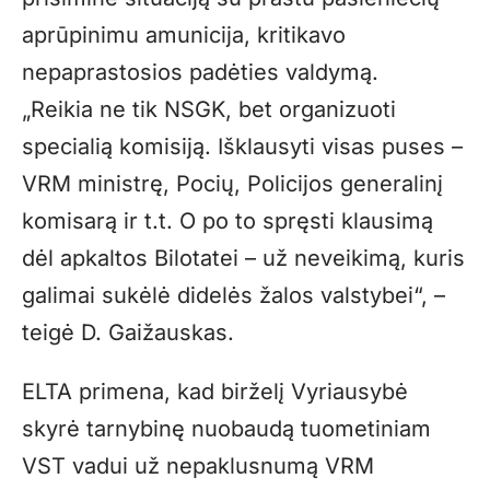
aprūpinimu amunicija, kritikavo
nepaprastosios padėties valdymą.
„Reikia ne tik NSGK, bet organizuoti
specialią komisiją. Išklausyti visas puses –
VRM ministrę, Pocių, Policijos generalinį
komisarą ir t.t. O po to spręsti klausimą
dėl apkaltos Bilotatei – už neveikimą, kuris
galimai sukėlė didelės žalos valstybei“, –
teigė D. Gaižauskas.
ELTA primena, kad birželį Vyriausybė
skyrė tarnybinę nuobaudą tuometiniam
VST vadui už nepaklusnumą VRM