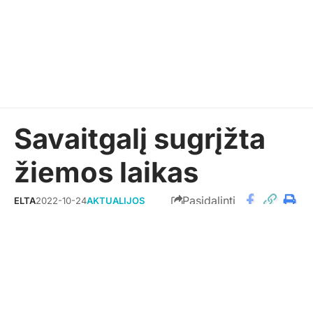
Savaitgalį sugrįžta
žiemos laikas
Pasidalinti
ELTA
2022-10-24
AKTUALIJOS