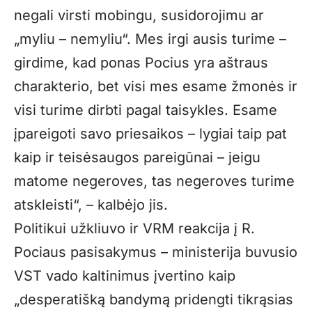
negali virsti mobingu, susidorojimu ar
„myliu – nemyliu“. Mes irgi ausis turime –
girdime, kad ponas Pocius yra aštraus
charakterio, bet visi mes esame žmonės ir
visi turime dirbti pagal taisykles. Esame
įpareigoti savo priesaikos – lygiai taip pat
kaip ir teisėsaugos pareigūnai – jeigu
matome negeroves, tas negeroves turime
atskleisti“, – kalbėjo jis.
Politikui užkliuvo ir VRM reakcija į R.
Pociaus pasisakymus – ministerija buvusio
VST vado kaltinimus įvertino kaip
„desperatišką bandymą pridengti tikrąsias