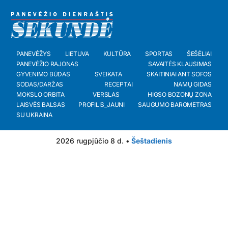
PANEVĖŽYS
LIETUVA
KULTŪRA
SPORTAS
ŠEŠĖLIAI
PANEVĖŽIO RAJONAS
SAVAITĖS KLAUSIMAS
GYVENIMO BŪDAS
SVEIKATA
SKAITINIAI ANT SOFOS
SODAS/DARŽAS
RECEPTAI
NAMŲ GIDAS
MOKSLO ORBITA
VERSLAS
HIGSO BOZONŲ ZONA
LAISVĖS BALSAS
PROFILIS_JAUNI
SAUGUMO BAROMETRAS
SU UKRAINA
2026 rugpjūčio 8 d. •
Šeštadienis