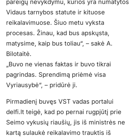
pareigų nevykdymu, kurios yra numatytos
Vidaus tarnybos statute ir kituose
reikalavimuose. Šiuo metu vyksta
procesas. Žinau, kad bus apskųsta,
matysime, kaip bus toliau“, – sakė A.
Bilotaitė.
„Buvo ne vienas faktas ir buvo tikrai
pagrindas. Sprendimą priėmė visa
Vyriausybė“, – pridūrė ji.
Pirmadienį buvęs VST vadas portalui
delfi.lt teigė, kad po pernai rugpjūtį prie
Seimo vykusių riaušių, jis iš ministrės ne
kartą sulaukė reikalavimo trauktis iš