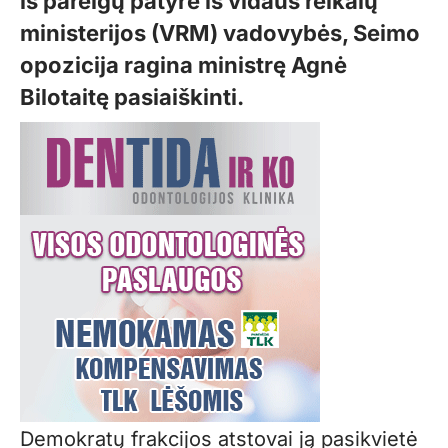
iš pareigų patyrė iš vidaus reikalų
ministerijos (VRM) vadovybės, Seimo
opozicija ragina ministrę Agnė
Bilotaitę pasiaiškinti.
Demokratų frakcijos atstovai ją pasikvietė