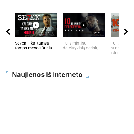
17:50
12:25
Se7en – kai tamsa
10 įsimintinų
10 įtemptų, 
tampa meno kūriniu
detektyvinių serialų
stingdančių 
istorijų
Naujienos iš interneto