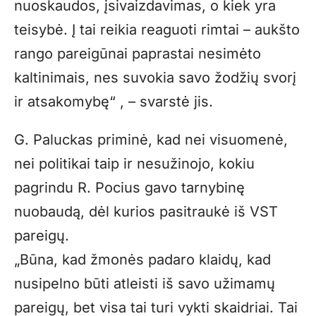
nuoskaudos, įsivaizdavimas, o kiek yra
teisybė. Į tai reikia reaguoti rimtai – aukšto
rango pareigūnai paprastai nesimėto
kaltinimais, nes suvokia savo žodžių svorį
ir atsakomybę“ , – svarstė jis.
G. Paluckas priminė, kad nei visuomenė,
nei politikai taip ir nesužinojo, kokiu
pagrindu R. Pocius gavo tarnybinę
nuobaudą, dėl kurios pasitraukė iš VST
pareigų.
„Būna, kad žmonės padaro klaidų, kad
nusipelno būti atleisti iš savo užimamų
pareigų, bet visa tai turi vykti skaidriai. Tai