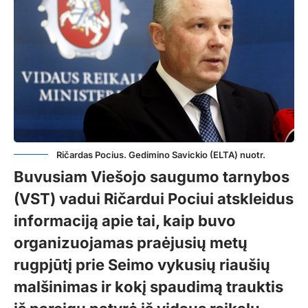
Ričardas Pocius. Gedimino Savickio (ELTA) nuotr.
Buvusiam Viešojo saugumo tarnybos
(VST) vadui Ričardui Pociui atskleidus
informaciją apie tai, kaip buvo
organizuojamas praėjusių metų
rugpjūtį prie Seimo vykusių riaušių
malšinimas ir kokį spaudimą trauktis