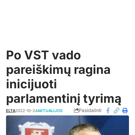
Po VST vado
pareiškimų ragina
inicijuoti
parlamentinį tyrimą
Pasidalinti
ELTA
2022-10-24
AKTUALIJOS