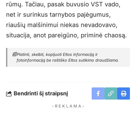
rūmų. Tačiau, pasak buvusio VST vado,
net ir surinkus tarnybos pajėgumus,
riaušių malšinimui niekas nevadovavo,
situacija, anot pareigūno, priminė chaosą.
📰
Platinti, skelbti, kopijuoti Eltos informaciją ir
fotoinformaciją be raštiško Eltos sutikimo draudžiama.
Bendrinti šį straipsnį
- R E K L A M A -