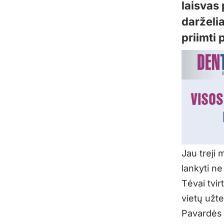
laisvas
darželi
priimti 
Jau treji
lankyti ne
Tėvai tvir
vietų užt
Pavardės 