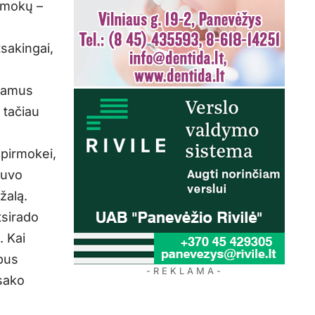
irmokų –
tsakingai,
 namus
 tačiau
 pirmokei,
buvo
žalą.
tsirado
. Kai
 bus
- R E K L A M A -
 sako