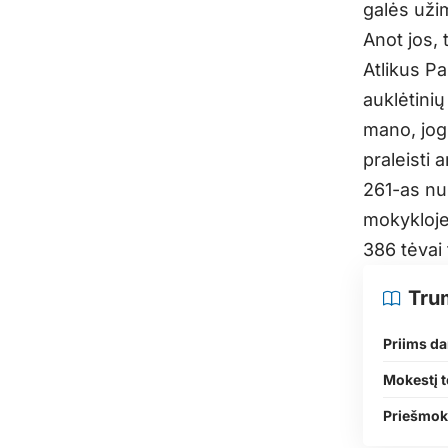
galės užim
Anot jos, 
Atlikus P
auklėtinių
mano, jog
praleisti 
261-as nur
mokykloje
386 tėvai 
Tru
Priims da
Mokestį t
Priešmoky