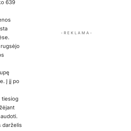
ko 639
ienos
sta
- R E K L A M A -
ėse.
 rugsėjo
os
rupę
. Į jį po
 tiesiog
žėjant
naudoti.
s darželis