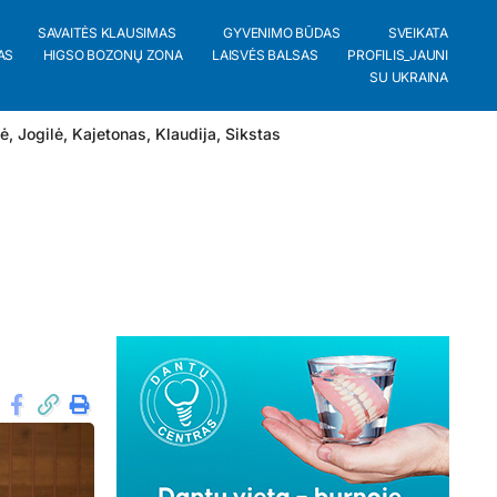
SAVAITĖS KLAUSIMAS
GYVENIMO BŪDAS
SVEIKATA
AS
HIGSO BOZONŲ ZONA
LAISVĖS BALSAS
PROFILIS_JAUNI
SU UKRAINA
lė
,
Jogilė
,
Kajetonas
,
Klaudija
,
Sikstas