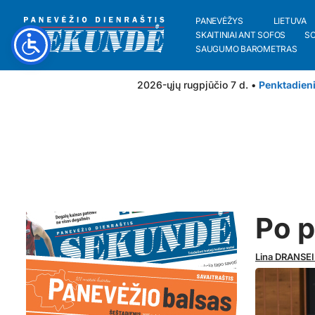
PANEVĖŽYS
LIETUVA
SKAITINIAI ANT SOFOS
S
SAUGUMO BAROMETRAS
2026-ųjų rugpjūčio 7 d. •
Penktadien
Po p
Lina DRANSE