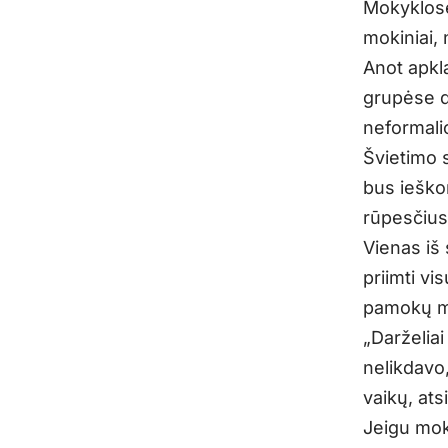
Mokyklose
mokiniai,
Anot apkl
grupėse d
neformali
Švietimo s
bus ieško
rūpesčius
Vienas iš 
priimti vi
pamokų mo
„Darželiai
nelikdavo,
vaikų, ats
Jeigu moky