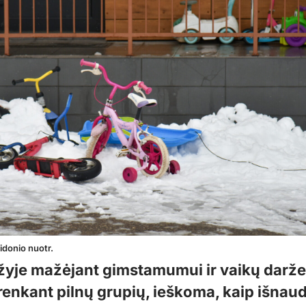
Židonio nuotr.
yje mažėjant gimstamumui ir vaikų darže
enkant pilnų grupių, ieškoma, kaip išnaud