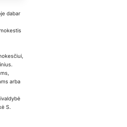
oje dabar
 mokestis
okesčiui,
inius.
oms,
vams arba
ivaldybė
kė S.