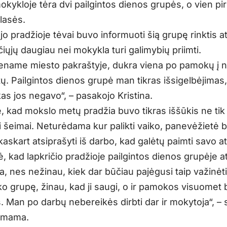
okykloje tėra dvi pailgintos dienos grupės, o vien p
lasės.
o pradžioje tėvai buvo informuoti šią grupę rinktis a
iųjų daugiau nei mokykla turi galimybių priimti.
name miesto pakraštyje, dukra viena po pamokų į
ų. Pailgintos dienos grupė man tikras išsigelbėjimas,
as jos negavo“, – pasakojo Kristina.
ė, kad mokslo metų pradžia buvo tikras iššūkis ne tik
ai šeimai. Neturėdama kur palikti vaiko, panevėžietė 
kaskart atsiprašyti iš darbo, kad galėtų paimti savo at
ė, kad lapkričio pradžioje pailgintos dienos grupėje a
ta, nes nežinau, kiek dar būčiau pajėgusi taip važinėti
ko grupę, žinau, kad ji saugi, o ir pamokos visuomet
. Man po darbų nebereikės dirbti dar ir mokytoja“, –
 mama.