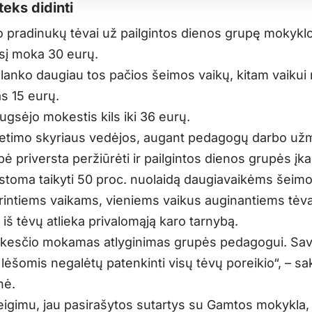
teks didinti
 pradinukų tėvai už pailgintos dienos grupę mokykl
į moka 30 eurų.
 lanko daugiau tos pačios šeimos vaikų, kitam vaikui
 15 eurų.
ugsėjo mokestis kils iki 36 eurų.
etimo skyriaus vedėjos, augant pedagogų darbo užm
ė priversta peržiūrėti ir pailgintos dienos grupės įka
rstoma taikyti 50 proc. nuolaidą daugiavaikėms šeim
urintiems vaikams, vieniems vaikus auginantiems tė
 iš tėvų atlieka privalomąją karo tarnybą.
okesčio mokamas atlyginimas grupės pedagogui. Sav
lėšomis negalėtų patenkinti visų tėvų poreikio“, – sa
nė.
eigimu, jau pasirašytos sutartys su Gamtos mokykla,