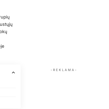
rupių
austųjų
mokų
ėje
- R E K L A M A -