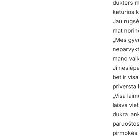
dukters m
keturios k
Jau rugsėj
mat norinč
„Mes gyve
neparvykt
mano vaik
Ji neslėp
bet ir vis
priversta 
„Visa laim
laisva vie
dukra lan
paruoštos
pirmokės