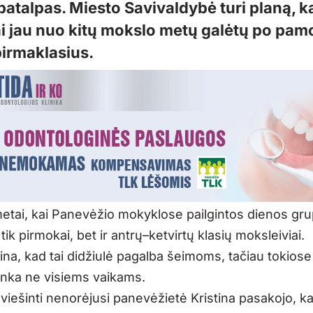
 patalpas. Miesto Savivaldybė turi planą, k
ai jau nuo kitų mokslo metų galėtų po pa
pirmaklasius.
 metai, kai Panevėžio mokyklose pailgintos dienos gru
 tik pirmokai, bet ir antrų–ketvirtų klasių moksleiviai.
tina, kad tai didžiulė pagalba šeimoms, tačiau tokios
enka ne visiems vaikams.
viešinti nenorėjusi panevėžietė Kristina pasakojo, ka