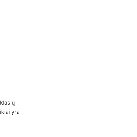
klasių
kiai yra
ų