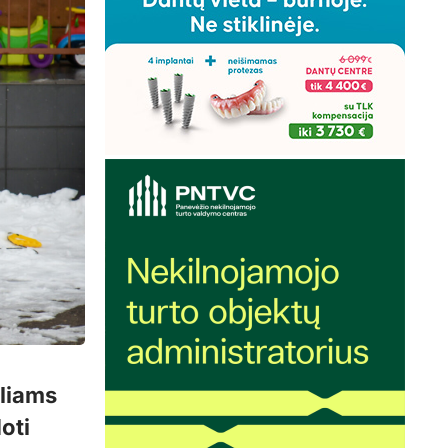
liams
oti