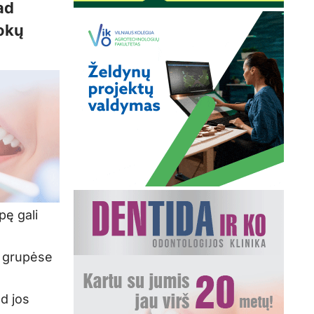
ad
mokų
pę gali
e grupėse
d jos