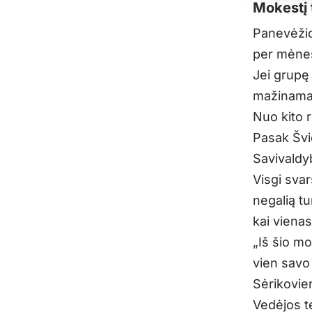
Mokestį 
Panevėžio
per mėnes
Jei grupę
mažinamas
Nuo kito r
Pasak Švi
Savivaldyb
Visgi sva
negalią t
kai vienas
„Iš šio m
vien savo 
Sėrikovie
Vedėjos t