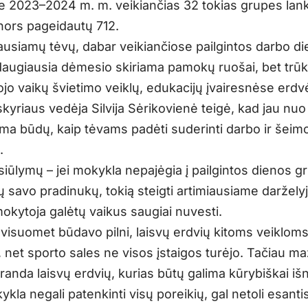
 2023–2024 m. m. veikiančias 32 tokias grupes lan
 nors pageidautų 712.
ausiamų tėvų, dabar veikiančiose pailgintos darbo d
augiausia dėmesio skiriama pamokų ruošai, bet trūk
ojo vaikų švietimo veiklų, edukacijų įvairesnėse erdv
kyriaus vedėja Silvija Sėrikovienė teigė, kad jau nuo
ma būdų, kaip tėvams padėti suderinti darbo ir šeim
.
siūlymų – jei mokykla nepajėgia į pailgintos dienos g
sų savo pradinukų, tokią steigti artimiausiame darželyje
kytoja galėtų vaikus saugiai nuvesti.
 visuomet būdavo pilni, laisvų erdvių kitoms veikloms
 net sporto sales ne visos įstaigos turėjo. Tačiau ma
iranda laisvų erdvių, kurias būtų galima kūrybiškai iš
kla negali patenkinti visų poreikių, gal netoli esanti