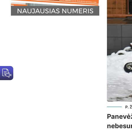
P. 
Panevėž
nebesur