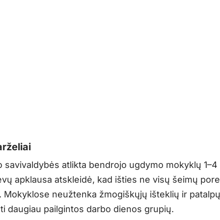
rželiai
 savivaldybės atlikta bendrojo ugdymo mokyklų 1–4 
vų apklausa atskleidė, kad išties ne visų šeimų porei
. Mokyklose neužtenka žmogiškųjų išteklių ir patalp
ti daugiau pailgintos darbo dienos grupių.