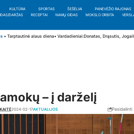
KULTŪRA
SPORTAS
ŠEŠĖLIAI
PANEVĖŽIO RAJONAS
ODAS/DARŽAS
RECEPTAI
NAMŲ GIDAS
MOKSLO ORBITA
VERSL
is
• Tarptautinė alaus diena
• Vardadieniai:
Donatas
,
Drąsutis
,
Jogai
amokų – į darželį
Pasidalinti
IKAITĖ
2024-02-17
AKTUALIJOS