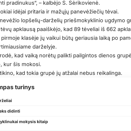
ti pradinukus“, – kalbėjo S. Sėrikovienė.
tokiai idėjai pritaria ir mažųjų panevėžiečių tėvai.
anevėžio lopšelių-darželių priešmokyklinio ugdymo g
 tėvų apklausą paaiškėjo, kad 89 tėveliai iš 662 apkl
 pirmoje klasėje jų vaikui būtų geriausia laiką po pa
artimiausiame darželyje.
odė, kad vaiką norėtų palikti pailgintos dienos grup
, kur šis mokosi.
tikino, kad tokia grupė jų atžalai nebus reikalinga.
mpas turinys
rželiai
eks didinti
klinukai mokysis kitaip