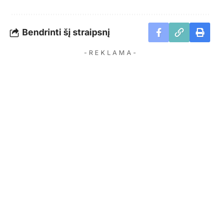
Bendrinti šį straipsnį
- R E K L A M A -