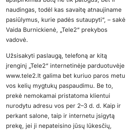
naudingas, todėl kas savaitę atnaujiname
pasiūlymus, kurie padės sutaupyti“, – sakė
Vaida Burnickienė, „Tele2“ prekybos
vadovė.
Užsisakyti paslaugą, telefoną ar kitą
įrenginį „Tele2“ internetinėje parduotuvėje
www.tele2.lt
galima bet kuriuo paros metu
vos kelių mygtukų paspaudimu. Be to,
prekė nemokamai pristatoma klientui
nurodytu adresu vos per 2–3 d. d. Kaip ir
perkant salone, taip ir internetu įsigytą
prekę, jei ji nepateisino jūsų lūkesčių,