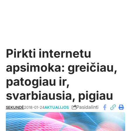
Pirkti internetu
apsimoka: greičiau,
patogiau ir,
svarbiausia, pigiau
Pasidalinti
SEKUNDĖ
2018-01-24
AKTUALIJOS