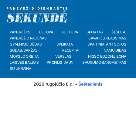
PANEVĖŽYS
LIETUVA
KULTŪRA
SPORTAS
ŠEŠĖLIAI
PANEVĖŽIO RAJONAS
SAVAITĖS KLAUSIMAS
GYVENIMO BŪDAS
SVEIKATA
SKAITINIAI ANT SOFOS
SODAS/DARŽAS
RECEPTAI
NAMŲ GIDAS
MOKSLO ORBITA
VERSLAS
HIGSO BOZONŲ ZONA
LAISVĖS BALSAS
PROFILIS_JAUNI
SAUGUMO BAROMETRAS
SU UKRAINA
2026 rugpjūčio 8 d. •
Šeštadienis