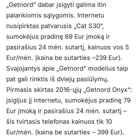
„Getnord“ dabar įsigyti galima itin
palankiomis sąlygomis. Internetu
nusipirktas patvarusis „Cat S30“,
sumokėjus pradinę 69 Eur įmoką ir
pasirašius 24 mėn. sutartį, kainuos vos 5
Eur/mėn. (kaina be sutarties –239 Eur).
Svajojantys apie „Getnord“ modelius taip
pat gali rinktis iš dviejų pasiūlymų.
Pirmasis skirtas 2016-ųjų „Getnord Onyx“:
įsigijus jį internetu, sumokėjus pradinę 79
Eur įmoką ir pasirašius 24 mėn. sutartį –
šis tvirtasis telefonas kainuos tik 10
Eur/mėn. (kaina be sutarties – 399 Eur).