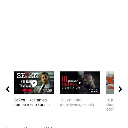
17:50
12:25
Se7en – kai tamsa
10 įsimintinų
10 įtemptų, 
tampa meno kūriniu
detektyvinių serialų
stingdančių 
istorijų