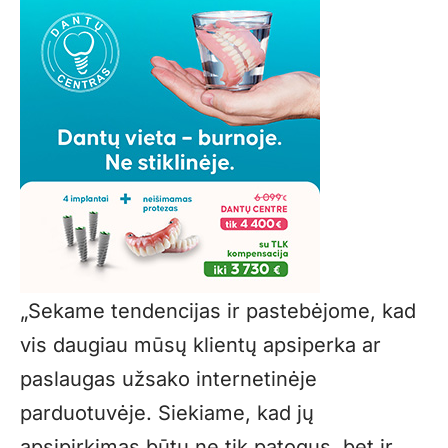
„Sekame tendencijas ir pastebėjome, kad
vis daugiau mūsų klientų apsiperka ar
paslaugas užsako internetinėje
parduotuvėje. Siekiame, kad jų
apsipirkimas būtų ne tik patogus, bet ir