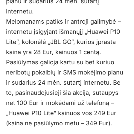
planu ir sudarius 24 mėn. sutartį
internetu.
Melomanams patiks ir antroji galimybė –
internetu įsigyjant išmanųjį „Huawei P10
Lite“, kolonėlė „JBL GO“, kurios įprasta
kaina yra 28 Eur, kainuos 1 centą.
Pasiūlymas galioja kartu su bet kuriuo
neribotų pokalbių ir SMS mokėjimo planu
ir sudarius 24 mėn. sutartį internetu. Be
to, pasinaudojusieji šia akcija, sutaupys
net 100 Eur ir mokėdami už telefoną –
„Huawei P10 Lite“ kainuos vos 249 Eur
(kaina ne pasiūlymo metu – 349 Eur).