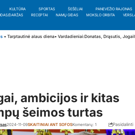
KULTŪRA
SPORTAS
ŠEŠĖLIAI
PANEVĖŽIO RAJONAS
ODAS/DARŽAS
RECEPTAI
NAMŲ GIDAS
MOKSLO ORBITA
VERSL
is
• Tarptautinė alaus diena
• Vardadieniai:
Donatas
,
Drąsutis
,
Jogai
gai, ambicijos ir kitas
mpų šeimos turtas
Pasidalinti
lsas
2024-11-09
SKAITINIAI ANT SOFOS
Komentarų: 1