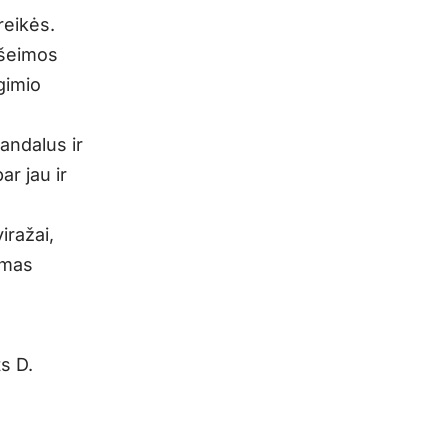
reikės.
 šeimos
gimio
andalus ir
ar jau ir
iražai,
umas
ts D.