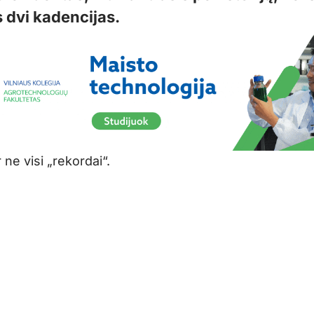
s dvi kadencijas.
r ne visi „rekordai“.