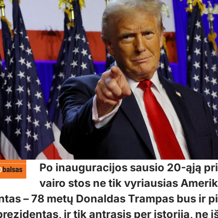
Po inauguracijos sausio 20-ąją pr
vairo stos ne tik vyriausias Ameri
ntas – 78 metų Donaldas Trampas bus ir p
prezidentas, ir tik antrasis per istoriją, ne i