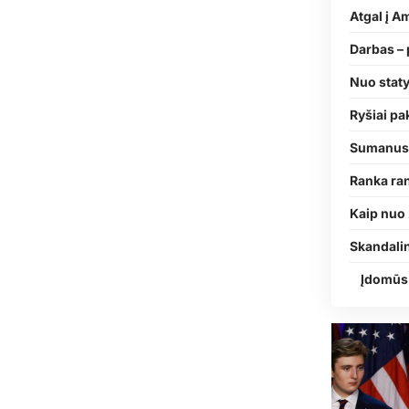
Atgal į A
Darbas – 
Nuo stat
Ryšiai pa
Sumanus 
Ranka ra
Kaip nuo
Skandali
Įdomūs 