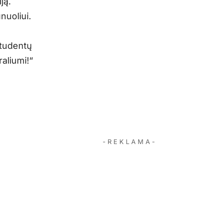
ją.
nuoliui.
studentų
raliumi!“
- R E K L A M A -