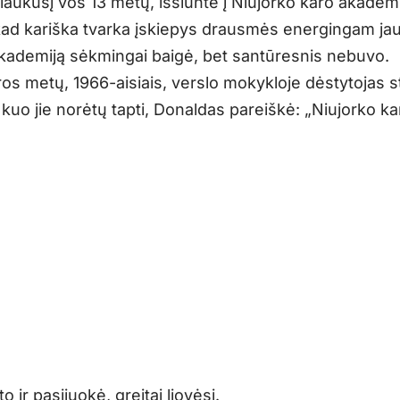
sulaukusį vos 13 metų, išsiuntė į Niujorko karo akademi
 kad kariška tvarka įskiepys drausmės energingam jau
akademiją sėkmingai baigė, bet santūresnis nebuvo.
ros metų, 1966-aisiais, verslo mokykloje dėstytojas 
kuo jie norėtų tapti, Donaldas pareiškė: „Niujorko ka
to ir pasijuokė, greitai liovėsi.