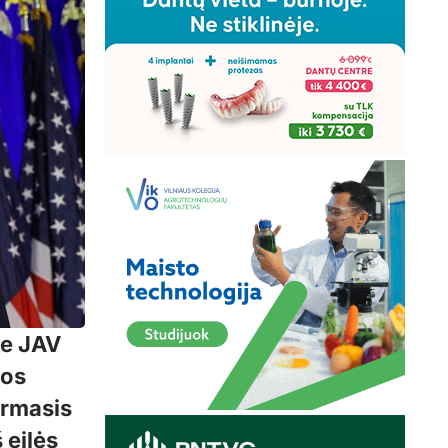
ie JAV
kos
irmasis
š eilės