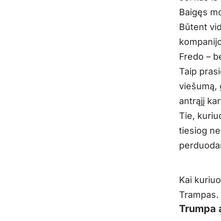
Baigęs mo
Būtent vi
kompanijo
Fredo – be
Taip pras
viešumą, g
antrąjį kar
Tie, kuri
tiesiog n
perduodam
Kai kuriuo
Trampas.
Trumpa a