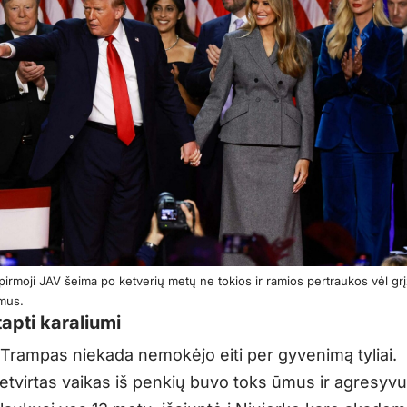
pirmoji JAV šeima po ketverių metų ne tokios ir ramios pertraukos vėl grįž
mus.
tapti karaliumi
Trampas niekada nemokėjo eiti per gyvenimą tyliai.
etvirtas vaikas iš penkių buvo toks ūmus ir agresyvu