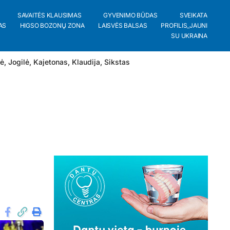
SAVAITĖS KLAUSIMAS
GYVENIMO BŪDAS
SVEIKATA
AS
HIGSO BOZONŲ ZONA
LAISVĖS BALSAS
PROFILIS_JAUNI
SU UKRAINA
lė
,
Jogilė
,
Kajetonas
,
Klaudija
,
Sikstas