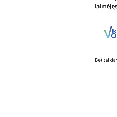
laimėję
Bet tai da