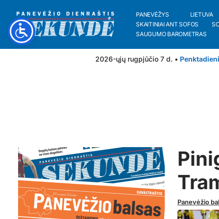
PANEVĖŽYS
LIETUVA
SKAITINIAI ANT SOFOS
S
SAUGUMO BAROMETRAS
2026-ųjų rugpjūčio 7 d. •
Penktadien
Pini
Tra
Panevėžio ba