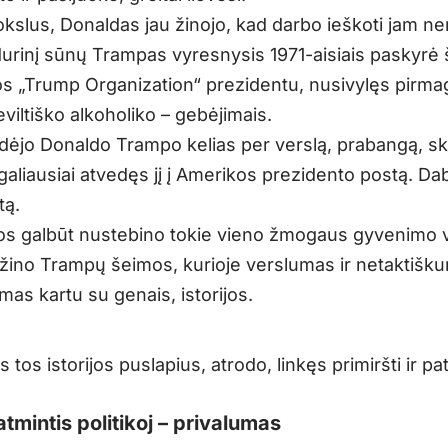
kslus, Donaldas jau žinojo, kad darbo ieškoti jam ne
durinį sūnų Trampas vyresnysis 1971-aisiais paskyrė
s „Trump Organization“ prezidentu, nusivylęs pirma
viltiško alkoholiko – gebėjimais.
idėjo Donaldo Trampo kelias per verslą, prabangą, sk
aliausiai atvedęs jį į Amerikos prezidento postą. Dab
tą.
uos galbūt nustebino tokie vieno žmogaus gyvenimo v
ežino Trampų šeimos, kurioje verslumas ir netaktišk
as kartu su genais, istorijos.
s tos istorijos puslapius, atrodo, linkęs primiršti ir pa
tmintis politikoj – privalumas