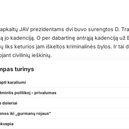
ų apkaltų JAV prezidentams dvi buvo surengtos D. Tr
ą jo kadenciją. O per dabartinę antrąją kadenciją už 
 liks keturios jam iškeltos kriminalinės bylos. Ir tai d
jant civilinių ieškinių.
mpas turinys
apti karaliumi
mintis politikoj – privalumas
 doleriai
enos iki „gurmanų rojaus“
ekvepia