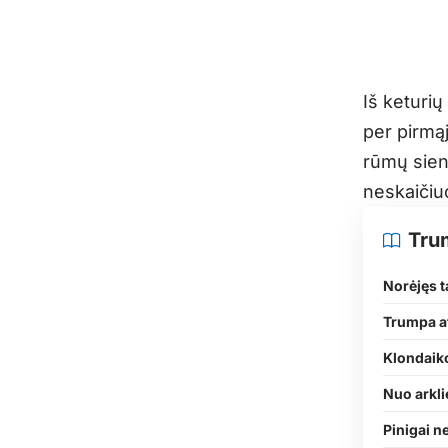
Iš keturi
per pirmąj
rūmų sienų
neskaičiuo
Tru
Norėjęs t
Trumpa at
Klondaiko
Nuo arkli
Pinigai n