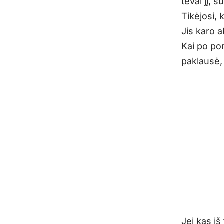
tėvai jį, 
Tikėjosi,
Jis karo 
Kai po po
paklausė, 
Jei kas iš 