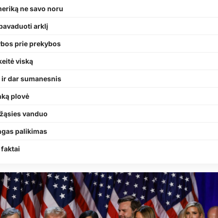
meriką ne savo noru
pavaduoti arklį
ybos prie prekybos
keitė viską
ir dar sumanesnis
nką plovė
 žąsies vanduo
ngas palikimas
faktai