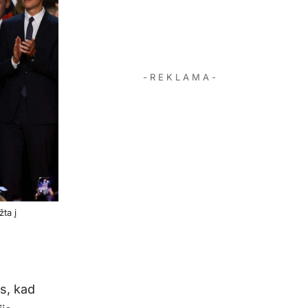
- R E K L A M A -
ta į
s, kad