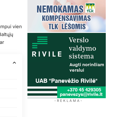
ampui vien
Baltųjų
ar
- R E K L A M A -