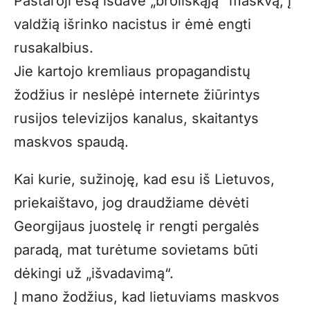
Pastaroji esą išdavė „broliškąją“ maskvą, į
valdžią išrinko nacistus ir ėmė engti
rusakalbius.
Jie kartojo kremliaus propagandistų
žodžius ir neslėpė internete žiūrintys
rusijos televizijos kanalus, skaitantys
maskvos spaudą.
Kai kurie, sužinoję, kad esu iš Lietuvos,
priekaištavo, jog draudžiame dėvėti
Georgijaus juostelę ir rengti pergalės
paradą, mat turėtume sovietams būti
dėkingi už „išvadavimą“.
Į mano žodžius, kad lietuviams maskvos