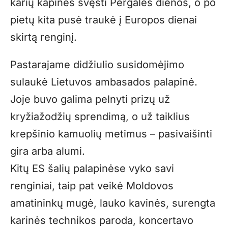
karių kapines švęsti Pergalės dienos, o po
pietų kita pusė traukė į Europos dienai
skirtą renginį.
Pastarajame didžiulio susidomėjimo
sulaukė Lietuvos ambasados palapinė.
Joje buvo galima pelnyti prizų už
kryžiažodžių sprendimą, o už taiklius
krepšinio kamuolių metimus – pasivaišinti
gira arba alumi.
Kitų ES šalių palapinėse vyko savi
renginiai, taip pat veikė Moldovos
amatininkų mugė, lauko kavinės, surengta
karinės technikos paroda, koncertavo