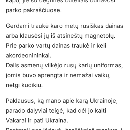
kapo, jie su degtinės buteliais būriavosi
parko pakraščiuose.
Gerdami traukė karo metų rusiškas dainas
arba klausėsi jų iš atsineštų magnetolų.
Prie parko vartų dainas traukė ir keli
akordeonininkai.
Dalis asmenų vilkėjo rusų karių uniformas,
jomis buvo aprengta ir nemažai vaikų,
netgi kūdikių.
Paklausus, ką mano apie karą Ukrainoje,
parado dalyviai teigė, kad dėl jo kalti
Vakarai ir pati Ukraina.