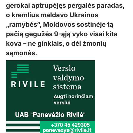
gerokai aptrupėjęs pergalės paradas,
o kremlius maldavo Ukrainos
„ramybės“, Moldovos sostinėje tą
pačią gegužės 9-ąją vyko visai kita
kova – ne ginklais, o dėl žmonių
sąmonės.