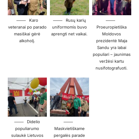
Karo
Rusų karių
veteranai po parado
uniformomis buvo
Proeuropietiška
masiškai gėrė
aprengti net vaikai.
Moldovos
alkoholį.
prezidentė Maja
Sandu yra labai
populiari – jaunimas
veržėsi kartu
nusifotografuoti.
Didelio
populiarumo
Maskvietiškame
sulaukė Lietuvos
pergalės parade