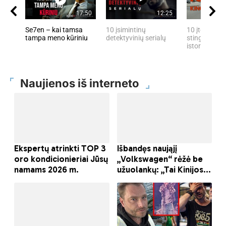
17:50
12:25
Se7en – kai tamsa
10 įsimintinų
10 įtemptų, 
tampa meno kūriniu
detektyvinių serialų
stingdančių 
istorijų
Naujienos iš interneto