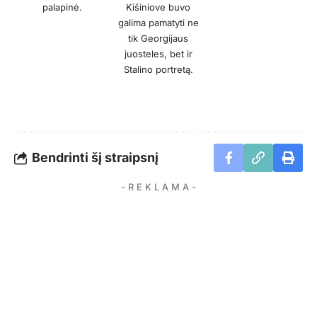
palapinė.
Kišiniove buvo
galima pamatyti ne
tik Georgijaus
juosteles, bet ir
Stalino portretą.
Bendrinti šį straipsnį
- R E K L A M A -