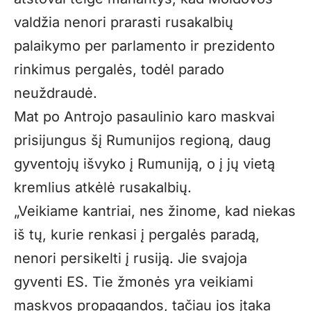
valdžia nenori prarasti rusakalbių
palaikymo per parlamento ir prezidento
rinkimus pergalės, todėl parado
neuždraudė.
Mat po Antrojo pasaulinio karo maskvai
prisijungus šį Rumunijos regioną, daug
gyventojų išvyko į Rumuniją, o į jų vietą
kremlius atkėlė rusakalbių.
„Veikiame kantriai, nes žinome, kad niekas
iš tų, kurie renkasi į pergalės paradą,
nenori persikelti į rusiją. Jie svajoja
gyventi ES. Tie žmonės yra veikiami
maskvos propagandos, tačiau jos įtaka