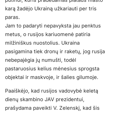
putinui, kuris pradėdamas plataus masto
karą žadėjo Ukrainą užkariauti per tris
paras.
Jam to padaryti nepavyksta jau penktus
metus, o rusijos kariuomenė patiria
milžiniškus nuostolius. Ukraina
pasigamina tiek dronų ir raketų, jog rusija
nebepajėgia jų numušti, todėl
pastaruosius kelius mėnesius sprogsta
objektai ir maskvoje, ir šalies gilumoje.
Paaiškėjo, kad rusijos vadovybė keletą
dienų skambino JAV prezidentui,
prašydama paveikti V. Zelenskį, kad šis