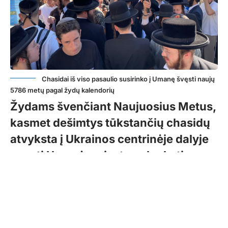
Chasidai iš viso pasaulio susirinko į Umanę švęsti naujų
5786 metų pagal žydų kalendorių
Žydams švenčiant Naujuosius Metus,
kasmet dešimtys tūkstančių chasidų
atvyksta į Ukrainos centrinėje dalyje
esantį Umanės miestą aplankyti
legendinio cadiko Nachmano
Braclaviečio kapo.