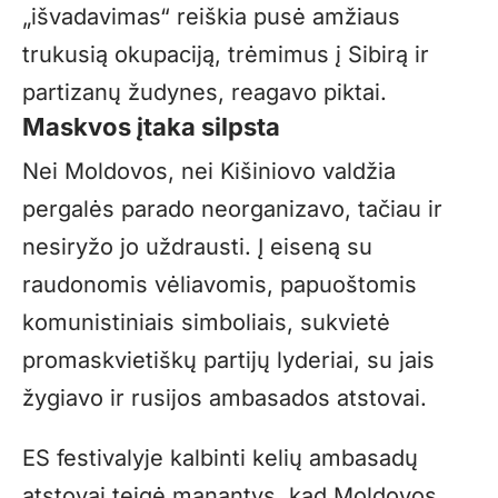
„išvadavimas“ reiškia pusė amžiaus
trukusią okupaciją, trėmimus į Sibirą ir
partizanų žudynes, reagavo piktai.
Maskvos įtaka silpsta
Nei Moldovos, nei Kišiniovo valdžia
pergalės parado neorganizavo, tačiau ir
nesiryžo jo uždrausti. Į eiseną su
raudonomis vėliavomis, papuoštomis
komunistiniais simboliais, sukvietė
promaskvietiškų partijų lyderiai, su jais
žygiavo ir rusijos ambasados atstovai.
ES festivalyje kalbinti kelių ambasadų
atstovai teigė manantys, kad Moldovos