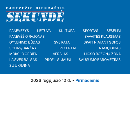
PANEVĖŽYS
LIETUVA
KULTŪRA
SPORTAS
ŠEŠĖLIAI
PANEVĖŽIO RAJONAS
SAVAITĖS KLAUSIMAS
GYVENIMO BŪDAS
SVEIKATA
SKAITINIAI ANT SOFOS
SODAS/DARŽAS
RECEPTAI
NAMŲ GIDAS
MOKSLO ORBITA
VERSLAS
HIGSO BOZONŲ ZONA
LAISVĖS BALSAS
PROFILIS_JAUNI
SAUGUMO BAROMETRAS
SU UKRAINA
2026 rugpjūčio 10 d. •
Pirmadienis