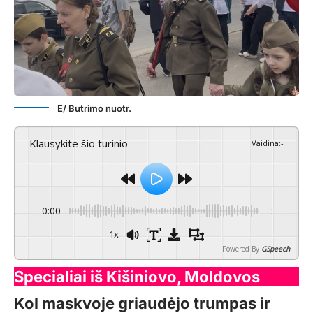
E/ Butrimo nuotr.
Klausykite šio turinio
Vaidina
:
-
0:00
-:--
1x
Powered By
GSpeech
Specialiai iš Kišiniovo, Moldovos
Kol maskvoje griaudėjo trumpas ir