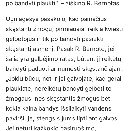
po bandyti plaukti“, – aiškino R. Bernotas.
Ugniagesys pasakojo, kad pamačius
skęstantį žmogų, pirmiausia, reikia kviesti
gelbėtojus ir tik po bandyti pasiekti
skęstantį asmenį. Pasak R. Bernoto, jei
šalia yra gelbėjimo ratas, būtent jį reikėtų
bandyti paduoti ar numesti skęstančiajam.
„Jokiu būdu, net ir jei galvojate, kad gerai
plaukiate, nereikėtų bandyti gelbėti to
žmogaus, nes skęstantis žmogus bet
kokia kaina bandys išsilaikyti vandens
paviršiuje, stengsis jums lipti ant galvos.
Jei neturi kažkokio pasiruošimo,