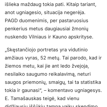
išlieka maždaug tokia pati. Kitaip tariant,
anot ugniagesio, situacija negerėja.
PAGD duomenimis, per pastaruosius
penkerius metus daugiausiai žmonių
nuskendo Vilniaus ir Kauno apskrityse.
„Skęstančiojo portretas yra vidutinio
amžiaus vyras, 52 metų. Tai parodo, kad ir
žiemos metu, kai jie ant ledo žvejoja,
nesilaiko saugumo reikalavimą, neturi
saugos priemonių, smaigų, tai ta statistika
tokia ir gaunasi“, – komentavo ugniagesys.
E. Tamašauskas teigė, kad vienu
didžiausiu iššūkiu tampa vaikų skendimo