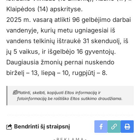
Klaipėdos (14) apskrityse.
2025 m. vasarą atlikti 96 gelbėjimo darbai
vandenyje, kurių metu ugniagesiai iš
vandens telkinių ištraukė 31 skenduolį, iš
jų 5 vaikus, ir išgelbėjo 16 gyventojų.
Daugiausia žmonių pernai nuskendo
birželį – 13, liepą – 10, rugpjūtį – 8.
📰
Platinti, skelbti, kopijuoti Eltos informaciją ir
fotoinformaciją be raštiško Eltos sutikimo draudžiama.
Bendrinti šį straipsnį
- R E K L A M A -