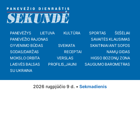
PANEVĖŽYS
LIETUVA
KULTŪRA
SPORTAS
ŠEŠĖLIAI
PANEVĖŽIO RAJONAS
SAVAITĖS KLAUSIMAS
GYVENIMO BŪDAS
SVEIKATA
SKAITINIAI ANT SOFOS
SODAS/DARŽAS
RECEPTAI
NAMŲ GIDAS
MOKSLO ORBITA
VERSLAS
HIGSO BOZONŲ ZONA
LAISVĖS BALSAS
PROFILIS_JAUNI
SAUGUMO BAROMETRAS
SU UKRAINA
2026 rugpjūčio 9 d. •
Sekmadienis