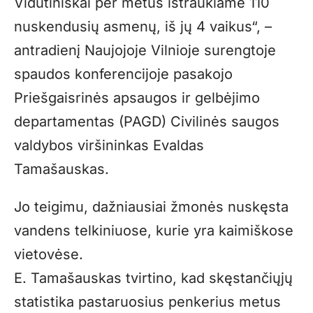
Vidutiniškai per metus ištraukiame 110
nuskendusių asmenų, iš jų 4 vaikus“, –
antradienį Naujojoje Vilnioje surengtoje
spaudos konferencijoje pasakojo
Priešgaisrinės apsaugos ir gelbėjimo
departamentas (PAGD) Civilinės saugos
valdybos viršininkas Evaldas
Tamašauskas.
Jo teigimu, dažniausiai žmonės nuskęsta
vandens telkiniuose, kurie yra kaimiškose
vietovėse.
E. Tamašauskas tvirtino, kad skęstančiųjų
statistika pastaruosius penkerius metus