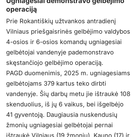
Ugniagesiai demonstravo gelbėjimo
operaciją
Prie Rokantiškių užtvankos antradienį
Vilniaus priešgaisrinės gelbėjimo valdybos
4-osios ir 6-osios komandų ugniagesiai
gelbėtojai vandenyje pademonstravo
skęstančiojo gelbėjimo operaciją.
PAGD duomenimis, 2025 m. ugniagesiams
gelbėtojams 379 kartus teko dirbti
vandenyje. Šių darbų metu jie ištraukė 108
skenduolius, iš jų 6 vaikus, bei išgelbėjo
41 gyventoją. Daugiausia nuskendusių
žmonių ugniagesiai gelbėtojai pernai
ištraukė Vilniaus (19 žmonių), Kauno (17) ir