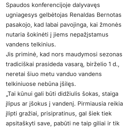
Spaudos konferencijoje dalyvavęs
ugniagesys gelbėtojas Renaldas Bernotas
pasakojo, kad labai pavojinga, kai žmonės
nutaria šokinėti į jiems nepažįstamus
vandens telkinius.
Jis priminė, kad nors maudymosi sezonas
tradiciškai prasideda vasarą, birželio 1 d.,
neretai šiuo metu vanduo vandens
telkiniuose nebūna įšilęs.
„Tai kūnui gali būti didžiulis šokas, staiga
įlipus ar įšokus į vandenį. Pirmiausia reikia
įlipti gražiai, prisipratinus, gal šiek tiek
apsitaškyti save, pabūti ne taip giliai ir tik