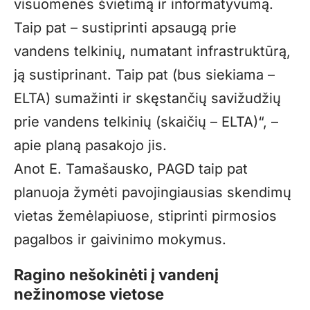
visuomenės švietimą ir informatyvumą.
Taip pat – sustiprinti apsaugą prie
vandens telkinių, numatant infrastruktūrą,
ją sustiprinant. Taip pat (bus siekiama –
ELTA) sumažinti ir skęstančių savižudžių
prie vandens telkinių (skaičių – ELTA)“, –
apie planą pasakojo jis.
Anot E. Tamašausko, PAGD taip pat
planuoja žymėti pavojingiausias skendimų
vietas žemėlapiuose, stiprinti pirmosios
pagalbos ir gaivinimo mokymus.
Ragino nešokinėti į vandenį
nežinomose vietose