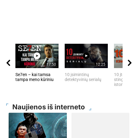
17:50
12:25
Se7en – kai tamsa
10 įsimintinų
10 įtemptų, 
tampa meno kūriniu
detektyvinių serialų
stingdančių 
istorijų
Naujienos iš interneto