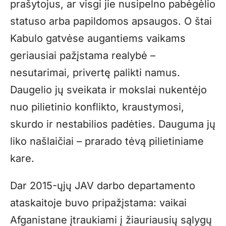
prašytojus, ar visgi jie nusipelno pabėgėlio
statuso arba papildomos apsaugos. O štai
Kabulo gatvėse augantiems vaikams
geriausiai pažįstama realybė –
nesutarimai, privertę palikti namus.
Daugelio jų sveikata ir mokslai nukentėjo
nuo pilietinio konflikto, kraustymosi,
skurdo ir nestabilios padėties. Dauguma jų
liko našlaičiai – prarado tėvą pilietiniame
kare.
Dar 2015-ųjų JAV darbo departamento
ataskaitoje buvo pripažįstama: vaikai
Afganistane įtraukiami į žiauriausių sąlygų