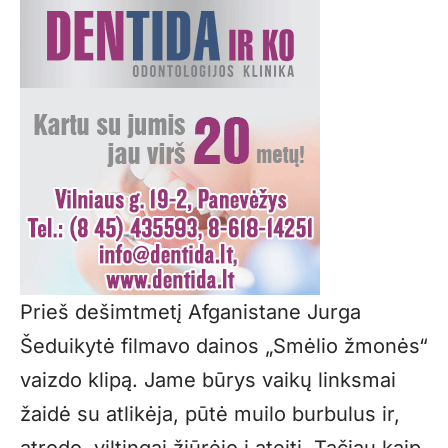
Prieš dešimtmetį Afganistane Jurga
Šeduikytė filmavo dainos „Smėlio žmonės“
vaizdo klipą. Jame būrys vaikų linksmai
žaidė su atlikėja, pūtė muilo burbulus ir,