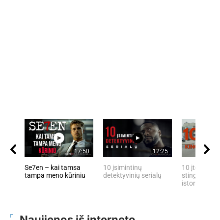
17:50
12:25
Se7en – kai tamsa
10 įsimintinų
10 įtemptų, 
tampa meno kūriniu
detektyvinių serialų
stingdančių 
istorijų
Naujienos iš interneto