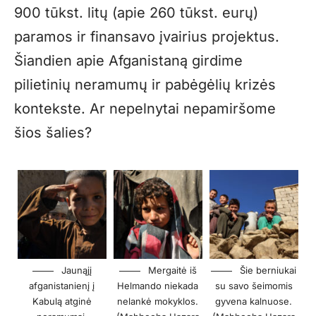
900 tūkst. litų (apie 260 tūkst. eurų)
paramos ir finansavo įvairius projektus.
Šiandien apie Afganistaną girdime
pilietinių neramumų ir pabėgėlių krizės
kontekste. Ar nepelnytai nepamiršome
šios šalies?
Jaunąjį
Mergaitė iš
Šie berniukai
afganistanienį į
Helmando niekada
su savo šeimomis
Kabulą atginė
nelankė mokyklos.
gyvena kalnuose.