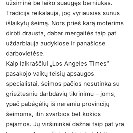
užsiminė be laiko suaugęs berniukas.
Tradicija reikalauja, jog vyriausias sūnus
išlaikytų šeimą. Nors prieš karą moterims
dirbti drausta, dabar mergaitės taip pat
uždarbiauja audyklose ir panašiose
darbovietėse.
Kaip laikraščiui „Los Angeles Times“
pasakojo vaikų teisių apsaugos
specialistai, šeimos pačios nesutinka su
griežtesniu darbdavių tikrinimu – joms,
ypač pabėgėlių iš neramių provincijų
šeimoms, itin svarbios bet kokios
pajamos. Jų viršininkai dažnai taip pat yra