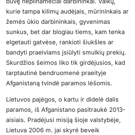
buvę nepilnamečiai darbininkai. Vaikų,
kurie tampa kilimų audėjais, mūrininkais ar
žemės ūkio darbininkais, gyvenimas
sunkus, bet dar blogiau tiems, kam tenka
elgetauti gatvėse, rankioti šiukšles ar
bandyti praeiviams įsiūlyti smulkių prekių.
Skurdžios šeimos liko tik girdėjusios, kad
tarptautinė bendruomenė praeityje
Afganistaną tvindė paramos lėšomis.
Lietuvos pajėgos, o kartu ir didelė dalis
paramos, iš Afganistano pasitraukė 2013-
aisiais. Pradėjusi misiją šioje valstybėje,
Lietuva 2006 m. jai skyrė beveik