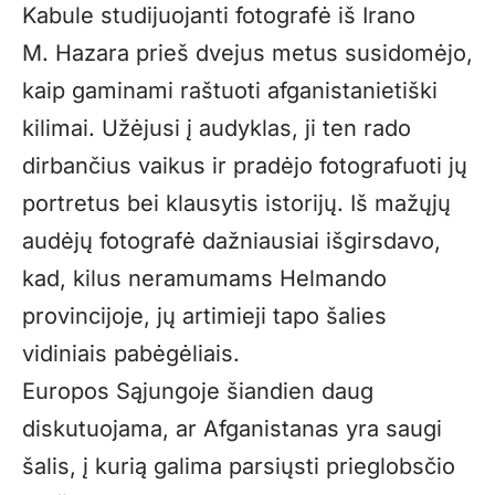
Kabule studijuojanti fotografė iš Irano
M. Hazara prieš dvejus metus susidomėjo,
kaip gaminami raštuoti afganistanietiški
kilimai. Užėjusi į audyklas, ji ten rado
dirbančius vaikus ir pradėjo fotografuoti jų
portretus bei klausytis istorijų. Iš mažųjų
audėjų fotografė dažniausiai išgirsdavo,
kad, kilus neramumams Helmando
provincijoje, jų artimieji tapo šalies
vidiniais pabėgėliais.
Europos Sąjungoje šiandien daug
diskutuojama, ar Afganistanas yra saugi
šalis, į kurią galima parsiųsti prieglobsčio