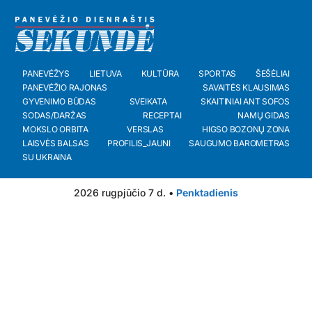
PANEVĖŽYS
LIETUVA
KULTŪRA
SPORTAS
ŠEŠĖLIAI
PANEVĖŽIO RAJONAS
SAVAITĖS KLAUSIMAS
GYVENIMO BŪDAS
SVEIKATA
SKAITINIAI ANT SOFOS
SODAS/DARŽAS
RECEPTAI
NAMŲ GIDAS
MOKSLO ORBITA
VERSLAS
HIGSO BOZONŲ ZONA
LAISVĖS BALSAS
PROFILIS_JAUNI
SAUGUMO BAROMETRAS
SU UKRAINA
2026 rugpjūčio 7 d. •
Penktadienis