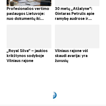
Gelmių pabaisa prie
Neapolio