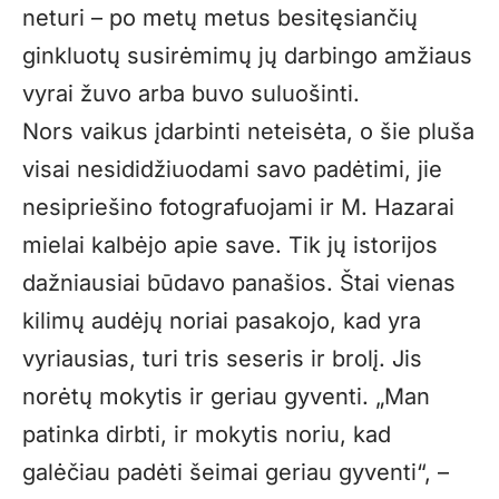
neturi – po metų metus besitęsiančių
ginkluotų susirėmimų jų darbingo amžiaus
vyrai žuvo arba buvo suluošinti.
Nors vaikus įdarbinti neteisėta, o šie pluša
visai nesididžiuodami savo padėtimi, jie
nesipriešino fotografuojami ir M. Hazarai
mielai kalbėjo apie save. Tik jų istorijos
dažniausiai būdavo panašios. Štai vienas
kilimų audėjų noriai pasakojo, kad yra
vyriausias, turi tris seseris ir brolį. Jis
norėtų mokytis ir geriau gyventi. „Man
patinka dirbti, ir mokytis noriu, kad
galėčiau padėti šeimai geriau gyventi“, –