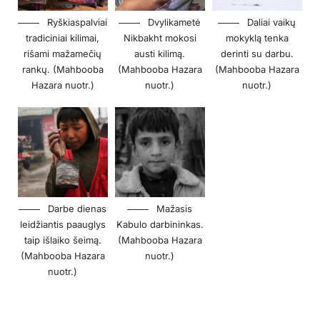
Ryškiaspalviai
Dvylikametė
Daliai vaikų
tradiciniai kilimai,
Nikbakht mokosi
mokyklą tenka
rišami mažamečių
austi kilimą.
derinti su darbu.
rankų. (Mahbooba
(Mahbooba Hazara
(Mahbooba Hazara
Hazara nuotr.)
nuotr.)
nuotr.)
Darbe dienas
Mažasis
leidžiantis paauglys
Kabulo darbininkas.
taip išlaiko šeimą.
(Mahbooba Hazara
(Mahbooba Hazara
nuotr.)
nuotr.)