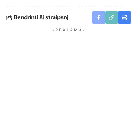
Bendrinti šį straipsnį
- R E K L A M A -