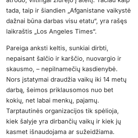
atrodo, viltingai žiūrėjo į ateitį. Tačiau kaip
tada, taip ir šiandien „Afganistane vaikystė
dažnai būna darbas visu etatu“, yra rašęs
laikraštis „Los Angeles Times“.
Pareiga anksti keltis, sunkiai dirbti,
nepaisant šalčio ir karščio, nuovargio ir
skausmo, – nepilnamečių kasdienybė.
Nors įstatymai draudžia vaikų iki 14 metų
darbą, šeimos priklausomos nuo bet
kokių, net labai menkų, pajamų.
Tarptautinės organizacijos tik spėlioja,
kiek šalyje yra dirbančių vaikų ir kiek jų
kasmet išnaudojama ar sužeidžiama.