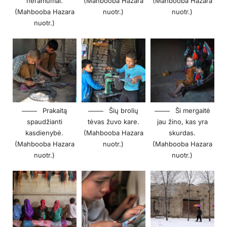
neramumai.
(Mahbooba Hazara
(Mahbooba Hazara
(Mahbooba Hazara
nuotr.)
nuotr.)
nuotr.)
Prakaitą
Šių brolių
Ši mergaitė
spaudžianti
tėvas žuvo kare.
jau žino, kas yra
kasdienybė.
(Mahbooba Hazara
skurdas.
(Mahbooba Hazara
nuotr.)
(Mahbooba Hazara
nuotr.)
nuotr.)