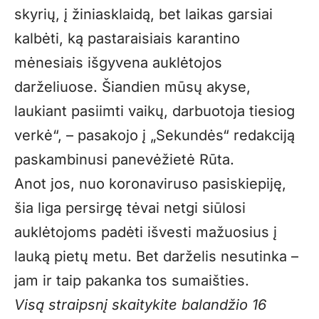
skyrių, į žiniasklaidą, bet laikas garsiai
kalbėti, ką pastaraisiais karantino
mėnesiais išgyvena auklėtojos
darželiuose. Šiandien mūsų akyse,
laukiant pasiimti vaikų, darbuotoja tiesiog
verkė“, – pasakojo į „Sekundės“ redakciją
paskambinusi panevėžietė Rūta.
Anot jos, nuo koronaviruso pasiskiepiję,
šia liga persirgę tėvai netgi siūlosi
auklėtojoms padėti išvesti mažuosius į
lauką pietų metu. Bet darželis nesutinka –
jam ir taip pakanka tos sumaišties.
Visą straipsnį skaitykite balandžio 16