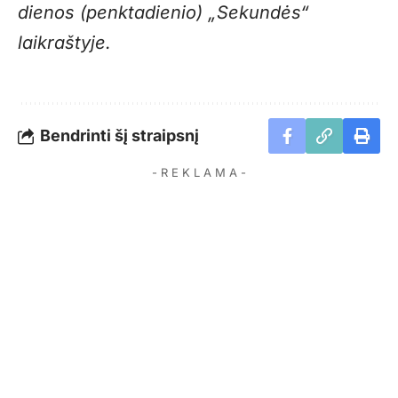
dienos (penktadienio) „Sekundės“
laikraštyje.
Bendrinti šį straipsnį
- R E K L A M A -