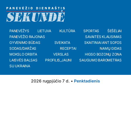
PANEVĖŽYS
LIETUVA
KULTŪRA
SPORTAS
ŠEŠĖLIAI
PANEVĖŽIO RAJONAS
SAVAITĖS KLAUSIMAS
GYVENIMO BŪDAS
SVEIKATA
SKAITINIAI ANT SOFOS
SODAS/DARŽAS
RECEPTAI
NAMŲ GIDAS
MOKSLO ORBITA
VERSLAS
HIGSO BOZONŲ ZONA
LAISVĖS BALSAS
PROFILIS_JAUNI
SAUGUMO BAROMETRAS
SU UKRAINA
2026 rugpjūčio 7 d. •
Penktadienis