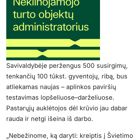
Savivaldybėje peržengus 500 susirgimų,
tenkančių 100 tūkst. gyventojų, ribą, bus
atliekamas naujas – aplinkos paviršių
testavimas lopšeliuose–darželiuose.
Pastarųjų auklėtojos dėl krūvio jau dabar
rauda ir netgi išeina iš darbo.
„Nebežinome, ką daryti: kreiptis į Švietimo