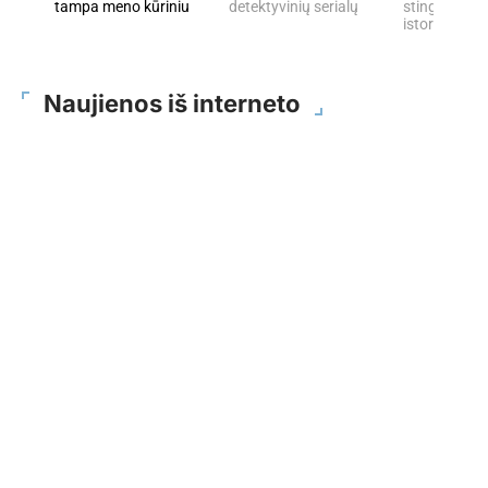
tampa meno kūriniu
detektyvinių serialų
stingdančių 
istorijų
Naujienos iš interneto