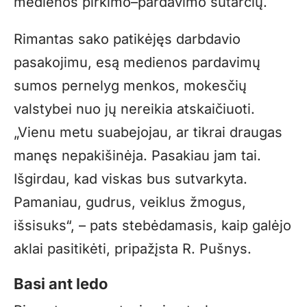
medienos pirkimo–pardavimo sutarčių.
Rimantas sako patikėjęs darbdavio
pasakojimu, esą medienos pardavimų
sumos pernelyg menkos, mokesčių
valstybei nuo jų nereikia atskaičiuoti.
„Vienu metu suabejojau, ar tikrai draugas
manęs nepakišinėja. Pasakiau jam tai.
Išgirdau, kad viskas bus sutvarkyta.
Pamaniau, gudrus, veiklus žmogus,
išsisuks“, – pats stebėdamasis, kaip galėjo
aklai pasitikėti, pripažįsta R. Pušnys.
Basi ant ledo