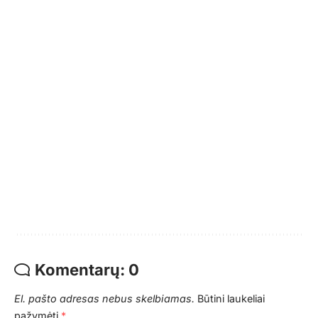
Komentarų: 0
El. pašto adresas nebus skelbiamas.
Būtini laukeliai
pažymėti
*