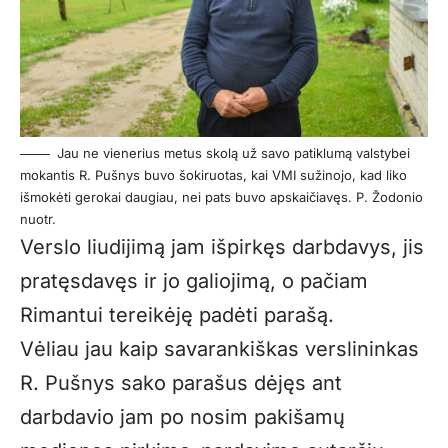
Jau ne vienerius metus skolą už savo patiklumą valstybei
mokantis R. Pušnys buvo šokiruotas, kai VMI sužinojo, kad liko
išmokėti gerokai daugiau, nei pats buvo apskaičiavęs. P. Žodonio
nuotr.
Verslo liudijimą jam išpirkęs darbdavys, jis
pratęsdavęs ir jo galiojimą, o pačiam
Rimantui tereikėję padėti parašą.
Vėliau jau kaip savarankiškas verslininkas
R. Pušnys sako parašus dėjęs ant
darbdavio jam po nosim pakišamų