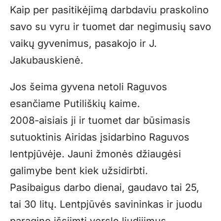
Kaip per pasitikėjimą darbdaviu praskolino
savo su vyru ir tuomet dar negimusių savo
vaikų gyvenimus, pasakojo ir J.
Jakubauskienė.
Jos šeima gyvena netoli Raguvos
esančiame Putiliškių kaime.
2008-aisiais ji ir tuomet dar būsimasis
sutuoktinis Airidas įsidarbino Raguvos
lentpjūvėje. Jauni žmonės džiaugėsi
galimybe bent kiek užsidirbti.
Pasibaigus darbo dienai, gaudavo tai 25,
tai 30 litų. Lentpjūvės savininkas ir juodu
paragino išsiimti verslo liudijimus.