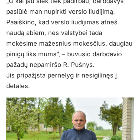
„O kai jau šiek tiek padirbau, darbdavys
pasiūlė man nupirkti verslo liudijimą.
Paaiškino, kad verslo liudijimas atneš
naudą abiem, nes valstybei tada
mokėsime mažesnius mokesčius, daugiau
pinigų liks mums“, – buvusio darbdavio
pažadų nepamiršo R. Pušnys.
Jis pripažįsta pernelyg ir nesigilinęs į
detales.