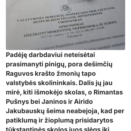
Padėję darbdaviui neteisėtai
prasimanyti pinigų, pora dešimčių
Raguvos krašto žmonių tapo
valstybės skolininkais. Dalis jų jau
mirė, kiti išmokėjo skolas, o Rimantas
Pušnys bei Janinos ir Airido
Jakubauskų šeima neabejoja, kad per
patiklumą ir žioplumą prisidarytos
tūkstantinės skolos juos slėgs iki