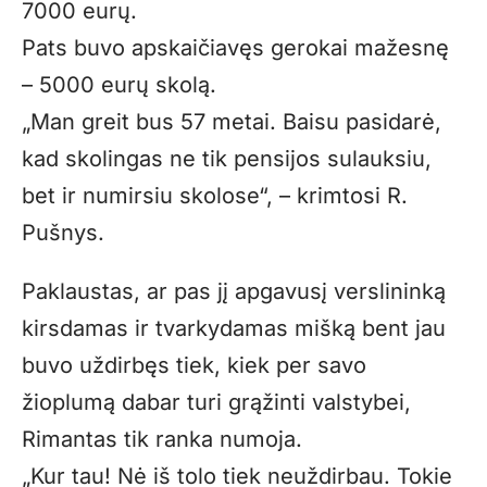
7000 eurų.
Pats buvo apskaičiavęs gerokai mažesnę
– 5000 eurų skolą.
„Man greit bus 57 metai. Baisu pasidarė,
kad skolingas ne tik pensijos sulauksiu,
bet ir numirsiu skolose“, – krimtosi R.
Pušnys.
Paklaustas, ar pas jį apgavusį verslininką
kirsdamas ir tvarkydamas mišką bent jau
buvo uždirbęs tiek, kiek per savo
žioplumą dabar turi grąžinti valstybei,
Rimantas tik ranka numoja.
„Kur tau! Nė iš tolo tiek neuždirbau. Tokie