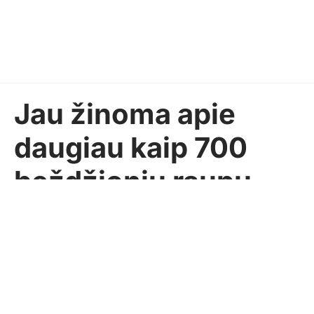
Jau žinoma apie
daugiau kaip 700
beždžionių raupų
atvejų
Pasidalinti
ELTA
2022-06-04
AKTUALIJOS