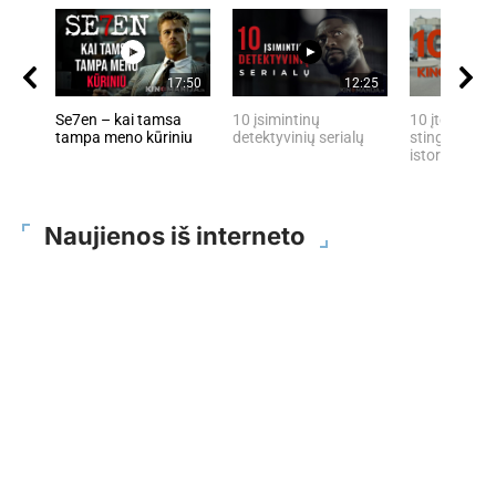
17:50
12:25
Se7en – kai tamsa
10 įsimintinų
10 įtemptų, 
tampa meno kūriniu
detektyvinių serialų
stingdančių 
istorijų
Naujienos iš interneto