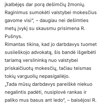
įkalbėjęs dar porą dešimčių žmonių.
Raginimus sumokėti valstybei mokesčius
gavome visi“, – daugiau nei dešimties
metų įvykį su skausmu prisimena R.
Pušnys.
Rimantas tikina, kad jo darbdavys tuomet
susiieškojo advokatą, šis bandė išgelbėti
tariamą verslininką nuo valstybei
priskaičiuotų mokesčių, tačiau teismas
tokių varguolių nepasigailėjo.
„Tada mūsų darbdavys pareiškė niekuo
negalintis padėti, nusiplovė rankas ir
paliko mus basus ant ledo“, – baisėjosi R.