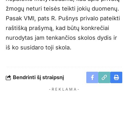
žmogų neturi teisės teikti jokių duomenų.
Pasak VMI, pats R. Pušnys privalo pateikti
raštišką prašymą, kad būtų konkrečiai
nurodytas jam tenkančios skolos dydis ir
iš ko susidaro toji skola.
Bendrinti šį straipsnį
- R E K L A M A -