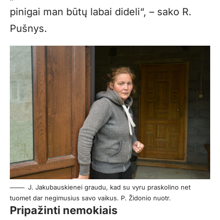
pinigai man būtų labai dideli“, – sako R.
Pušnys.
J. Jakubauskienei graudu, kad su vyru praskolino net
tuomet dar negimusius savo vaikus. P. Židonio nuotr.
Pripažinti nemokiais