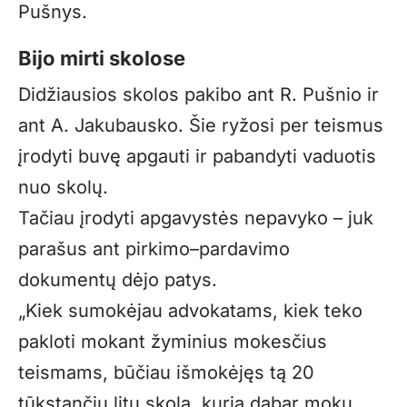
Pušnys.
Bijo mirti skolose
Didžiausios skolos pakibo ant R. Pušnio ir
ant A. Jakubausko. Šie ryžosi per teismus
įrodyti buvę apgauti ir pabandyti vaduotis
nuo skolų.
Tačiau įrodyti apgavystės nepavyko – juk
parašus ant pirkimo–pardavimo
dokumentų dėjo patys.
„Kiek sumokėjau advokatams, kiek teko
pakloti mokant žyminius mokesčius
teismams, būčiau išmokėjęs tą 20
tūkstančių litų skolą, kurią dabar moku