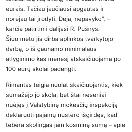
eurais. Tačiau jaučiausi apgautas ir
norėjau tai įrodyti. Deja, nepavyko“, –
karčia patirtimi dalijasi R. Pušnys.
Šiuo metu jis dirba aplinkos tvarkytojo
darbą, o iš gaunamo minimalaus
atlyginimo kas mėnesį atskaičiuojama po
100 eurų skolai padengti.
Rimantas teigia nuolat skaičiuojantis, kiek
sumažėjo jo skola, bet štai neseniai
nuėjęs į Valstybinę mokesčių inspekciją
deklaruoti pajamų nustėro išgirdęs, kad
tebėra skolingas jam kosminę sumą – apie