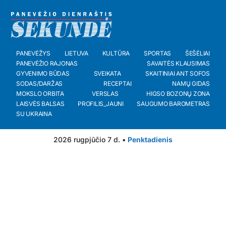
PANEVĖŽYS
LIETUVA
KULTŪRA
SPORTAS
ŠEŠĖLIAI
PANEVĖŽIO RAJONAS
SAVAITĖS KLAUSIMAS
GYVENIMO BŪDAS
SVEIKATA
SKAITINIAI ANT SOFOS
SODAS/DARŽAS
RECEPTAI
NAMŲ GIDAS
MOKSLO ORBITA
VERSLAS
HIGSO BOZONŲ ZONA
LAISVĖS BALSAS
PROFILIS_JAUNI
SAUGUMO BAROMETRAS
SU UKRAINA
2026 rugpjūčio 7 d. •
Penktadienis