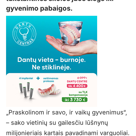
gyvenimo pabaigos.
„Praskolinom ir savo, ir vaikų gyvenimus“,
– sako vietinių su gailesčiu lūšnynų
milijonieriais kartais pavadinami varguoliai.