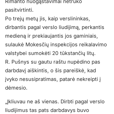
Rimanto nuogąstavimai netruko
pasitvirtinti.
Po trejų metų jis, kaip verslininkas,
dirbantis pagal verslo liudijimą, perkantis
medieną ir prekiaujantis jos gaminiais,
sulaukė Mokesčių inspekcijos reikalavimo
valstybei sumokėti 20 tūkstančių litų.
R. Pušnys su gautu raštu nupėdino pas
darbdavį aiškintis, o šis pareiškė, kad
įvyko nesusipratimas, patarė nekreipti į
dėmesio.
„Įkliuvau ne aš vienas. Dirbti pagal verslo
liudijimus tas pats darbdavys buvo