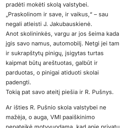
pradėti mokėti skolą valstybei.
„Praskolinom ir save, ir vaikus,“ – sau
negali atleisti J. Jakubauskienė.
Anot skolininkės, vargu ar jos šeima kada
įgis savo namus, automobilį. Netgi jei tam
ir sukrapštytų pinigų, įsigytas turtas
kaipmat būtų areštuotas, galbūt ir
parduotas, o pinigai atiduoti skolai
padengti.
Tokią pat savo ateitį piešia ir R. Pušnys.
Ar išties R. Pušnio skola valstybei ne
mažėja, o auga, VMI paaiškinimo
nepateikė motyvuodama, kad apie privatų