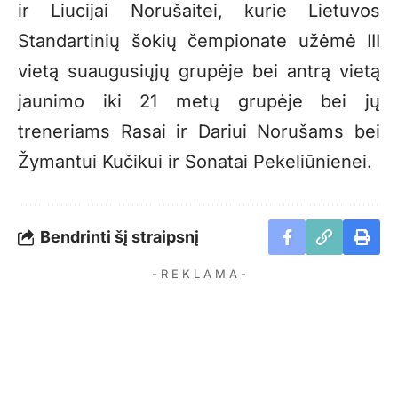
ir Liucijai Norušaitei, kurie Lietuvos
Standartinių šokių čempionate užėmė III
vietą suaugusiųjų grupėje bei antrą vietą
jaunimo iki 21 metų grupėje bei jų
treneriams Rasai ir Dariui Norušams bei
Žymantui Kučikui ir Sonatai Pekeliūnienei.
Bendrinti šį straipsnį
- R E K L A M A -