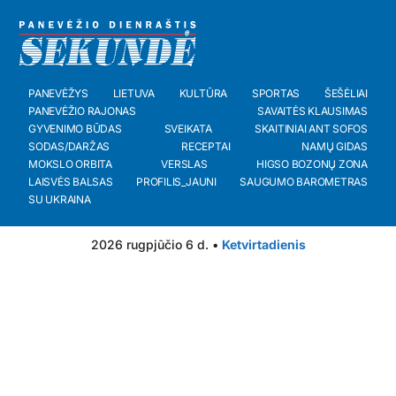
PANEVĖŽYS
LIETUVA
KULTŪRA
SPORTAS
ŠEŠĖLIAI
PANEVĖŽIO RAJONAS
SAVAITĖS KLAUSIMAS
GYVENIMO BŪDAS
SVEIKATA
SKAITINIAI ANT SOFOS
SODAS/DARŽAS
RECEPTAI
NAMŲ GIDAS
MOKSLO ORBITA
VERSLAS
HIGSO BOZONŲ ZONA
LAISVĖS BALSAS
PROFILIS_JAUNI
SAUGUMO BAROMETRAS
SU UKRAINA
2026 rugpjūčio 6 d. •
Ketvirtadienis