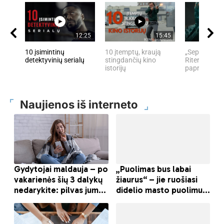
12:25
15:45
10 įsimintinų
10 įtemptų, kraują
„Septynių Ka
detektyvinių serialų
stingdančių kino
Riteris" – kai
istorijų
paprastumas
Naujienos iš interneto