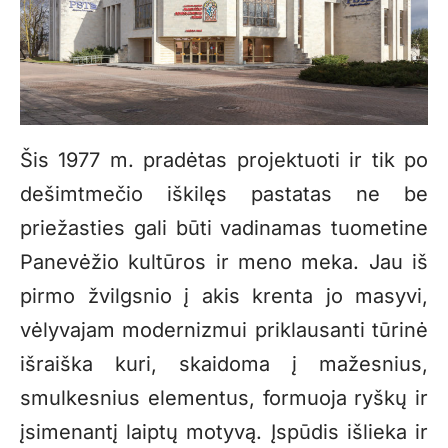
Šis 1977 m. pradėtas projektuoti ir tik po
dešimtmečio iškilęs pastatas ne be
priežasties gali būti vadinamas tuometine
Panevėžio kultūros ir meno meka. Jau iš
pirmo žvilgsnio į akis krenta jo masyvi,
vėlyvajam modernizmui priklausanti tūrinė
išraiška kuri, skaidoma į mažesnius,
smulkesnius elementus, formuoja ryškų ir
įsimenantį laiptų motyvą. Įspūdis išlieka ir