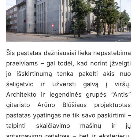
Šis pastatas dažniausiai lieka nepastebima
praeiviams – gal todėl, kad norint įžvelgti
jo išskirtinumą tenka pakelti akis nuo
šaligatvio ir užversti galvą į viršų.
Architekto ir legendinės grupės “Antis”
gitaristo Arūno Blūšiaus projektuotas
pastatas ypatingas ne tik savo paskirtimi –
talpinti skaičiavimo mašinų ir jų
aptarnavimo patalpas – bet ir eksterjeru,