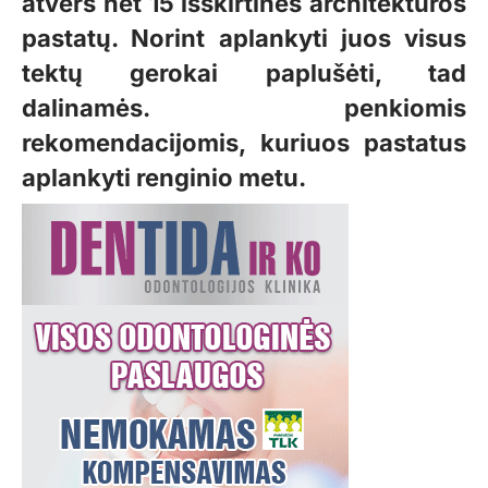
atvers net 15 išskirtinės architektūros
pastatų. Norint aplankyti juos visus
tektų gerokai paplušėti, tad
dalinamės. penkiomis
rekomendacijomis, kuriuos pastatus
aplankyti renginio metu.