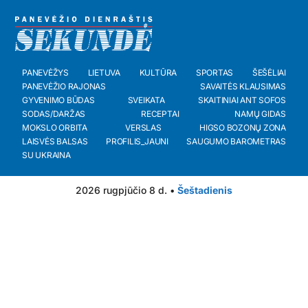
PANEVĖŽYS
LIETUVA
KULTŪRA
SPORTAS
ŠEŠĖLIAI
PANEVĖŽIO RAJONAS
SAVAITĖS KLAUSIMAS
GYVENIMO BŪDAS
SVEIKATA
SKAITINIAI ANT SOFOS
SODAS/DARŽAS
RECEPTAI
NAMŲ GIDAS
MOKSLO ORBITA
VERSLAS
HIGSO BOZONŲ ZONA
LAISVĖS BALSAS
PROFILIS_JAUNI
SAUGUMO BAROMETRAS
SU UKRAINA
2026 rugpjūčio 8 d. •
Šeštadienis