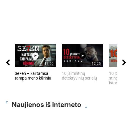
17:50
12:25
Se7en – kai tamsa
10 įsimintinų
10 įtemptų, 
tampa meno kūriniu
detektyvinių serialų
stingdančių 
istorijų
Naujienos iš interneto