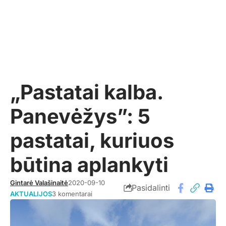
„Pastatai kalba.
Panevėžys”: 5
pastatai, kuriuos
būtina aplankyti
Gintarė Valašinaitė
2020-09-10
Pasidalinti
AKTUALIJOS
3 komentarai