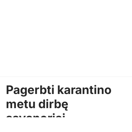
Pagerbti karantino
metu dirbę
savanoriai
Sekundė
2020-09-10
AKTUALIJOS
Pasidalinti