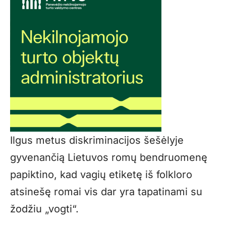
Ilgus metus diskriminacijos šešėlyje
gyvenančią Lietuvos romų bendruomenę
papiktino, kad vagių etiketę iš folkloro
atsinešę romai vis dar yra tapatinami su
žodžiu „vogti“.