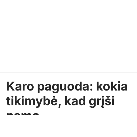
Karo paguoda: kokia
tikimybė, kad grįši
namo
Eldoradas BUTRIMAS
2022-04-02
Pasidalinti
AKTUALIJOS
Komentarų: 1