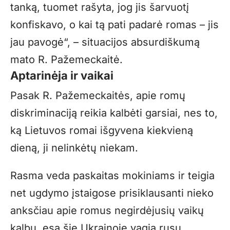
tanką, tuomet rašyta, jog jis šarvuotį
konfiskavo, o kai tą pati padarė romas – jis
jau pavogė“, – situacijos absurdiškumą
mato R. Pažemeckaitė.
Aptarinėja ir vaikai
Pasak R. Pažemeckaitės, apie romų
diskriminaciją reikia kalbėti garsiai, nes to,
ką Lietuvos romai išgyvena kiekvieną
dieną, ji nelinkėtų niekam.
Rasma veda paskaitas mokiniams ir teigia
net ugdymo įstaigose prisiklausanti nieko
anksčiau apie romus negirdėjusių vaikų
kalbų, esą šie Ukrainoje vagia rusų