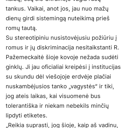
tankus. Vaikai, anot jos, jau nuo mažų
dienų girdi sistemingą nuteikimą prieš
romų tautą.
Su stereotipiniu nusistovėjusiu požiūriu į
romus ir jų diskriminacija nesitaikstanti R.
Pažemeckaitė šioje kovoje nežada sudėti
ginklų. Ji jau oficialiai kreipėsi į institucijas
su skundu dėl viešojoje erdvėje plačiai
nuskambėjusios tanko „vagystės“ ir tiki,
jog ateis laikas, kai visuomenė bus
tolerantiška ir niekam nebekils minčių
lipdyti etiketes.
„Reikia suprasti, jog šioje, kaip aš vadinu,