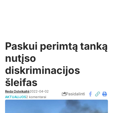
Paskui perimtą tanką
nutįso
diskriminacijos
šleifas
Reda Osteikaitė
2022-04-02
Pasidalinti
AKTUALIJOS
2 komentarai