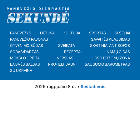
PANEVĖŽYS
LIETUVA
KULTŪRA
SPORTAS
ŠEŠĖLIAI
PANEVĖŽIO RAJONAS
SAVAITĖS KLAUSIMAS
GYVENIMO BŪDAS
SVEIKATA
SKAITINIAI ANT SOFOS
SODAS/DARŽAS
RECEPTAI
NAMŲ GIDAS
MOKSLO ORBITA
VERSLAS
HIGSO BOZONŲ ZONA
LAISVĖS BALSAS
PROFILIS_JAUNI
SAUGUMO BAROMETRAS
SU UKRAINA
2026 rugpjūčio 8 d. •
Šeštadienis