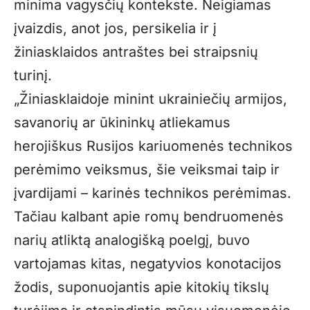
minima vagysčių kontekste. Neigiamas
įvaizdis, anot jos, persikelia ir į
žiniasklaidos antraštes bei straipsnių
turinį.
„Žiniasklaidoje minint ukrainiečių armijos,
savanorių ar ūkininkų atliekamus
herojiškus Rusijos kariuomenės technikos
perėmimo veiksmus, šie veiksmai taip ir
įvardijami – karinės technikos perėmimas.
Tačiau kalbant apie romų bendruomenės
narių atliktą analogišką poelgį, buvo
vartojamas kitas, negatyvios konotacijos
žodis, suponuojantis apie kitokių tikslų