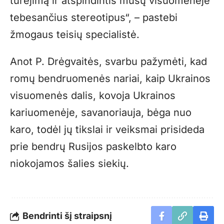
turėjimą ir atspindintis mūsų visuomenėje
tebesančius stereotipus“, – pastebi
žmogaus teisių specialistė.
Anot P. Drėgvaitės, svarbu pažymėti, kad
romų bendruomenės nariai, kaip Ukrainos
visuomenės dalis, kovoja Ukrainos
kariuomenėje, savanoriauja, bėga nuo
karo, todėl jų tikslai ir veiksmai prisideda
prie bendrų Rusijos paskelbto karo
niokojamos šalies siekių.
Bendrinti šį straipsnį