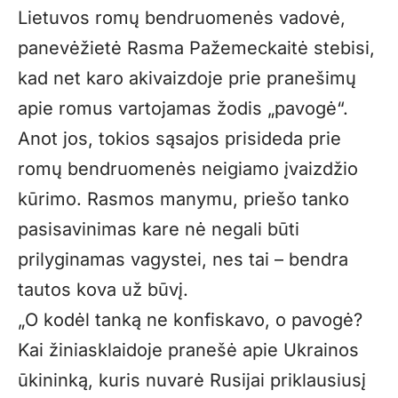
Lietuvos romų bendruomenės vadovė,
panevėžietė Rasma Pažemeckaitė stebisi,
kad net karo akivaizdoje prie pranešimų
apie romus vartojamas žodis „pavogė“.
Anot jos, tokios sąsajos prisideda prie
romų bendruomenės neigiamo įvaizdžio
kūrimo. Rasmos manymu, priešo tanko
pasisavinimas kare nė negali būti
prilyginamas vagystei, nes tai – bendra
tautos kova už būvį.
„O kodėl tanką ne konfiskavo, o pavogė?
Kai žiniasklaidoje pranešė apie Ukrainos
ūkininką, kuris nuvarė Rusijai priklausiusį