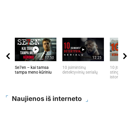
17:50
12:25
Se7en – kai tamsa
10 įsimintinų
10 įtemptų, 
tampa meno kūriniu
detektyvinių serialų
stingdančių 
istorijų
Naujienos iš interneto