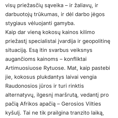
visų priežasčių sąveika – ir žaliavų, ir
darbuotojų trūkumas, ir dėl darbo jėgos
stygiaus vėluojanti gamyba.
Kaip dar vieną kokosų kainos kilimo
priežastį specialistai įvardija ir geopolitinę
situaciją. Esą itin svarbus veiksnys
augančioms kainoms – konfliktai
Artimuosiuose Rytuose. Mat, kaip pastebi
jie, kokosus plukdantys laivai vengia
Raudonosios jūros ir turi rinktis
alternatyvų, ilgesnį maršrutą, vedantį pro
pačią Afrikos apačią – Gerosios Vilties
kyšulį. Tai ne tik prailgina tranzito laiką,