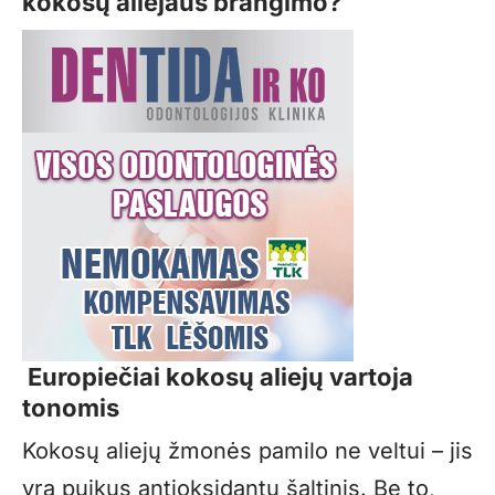
kokosų aliejaus brangimo?
Europiečiai kokosų aliejų vartoja
tonomis
Kokosų aliejų žmonės pamilo ne veltui – jis
yra puikus antioksidantų šaltinis. Be to,