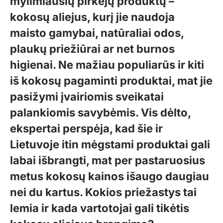
mylimiausių pirkėjų produktų –
kokosų aliejus, kurį jie naudoja
maisto gamybai, natūraliai odos,
plaukų priežiūrai ar net burnos
higienai. Ne mažiau populiarūs ir kiti
iš kokosų pagaminti produktai, mat jie
pasižymi įvairiomis sveikatai
palankiomis savybėmis. Vis dėlto,
ekspertai perspėja, kad šie ir
Lietuvoje itin mėgstami produktai gali
labai išbrangti, mat per pastaruosius
metus kokosų kainos išaugo daugiau
nei du kartus. Kokios priežastys tai
lemia ir kada vartotojai gali tikėtis