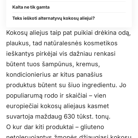
Kalta ne tik gamta
Teks ieškoti alternatyvų kokosų aliejui?
Kokosų aliejus taip pat puikiai drėkina odą,
plaukus, tad natūralesnės kosmetikos
ieškantys pirkėjai vis dažniau renkasi
būtent tuos šampūnus, kremus,
kondicionierius ar kitus panašius
produktus būtent su šiuo ingredientu. Jo
populiarumą rodo ir skaičiai – vien
europiečiai kokosų aliejaus kasmet
suvartoja maždaug 630 tūkst. tonų.
O kur dar kiti produktai – gliuteno
netoleruojantys žmonės džiaugiasi kokosų