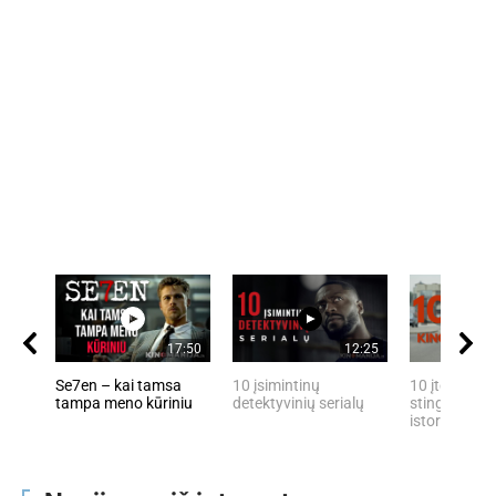
17:50
12:25
Se7en – kai tamsa
10 įsimintinų
10 įtemptų, 
tampa meno kūriniu
detektyvinių serialų
stingdančių 
istorijų