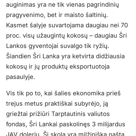
auginimas yra ne tik vienas pagrindinių
pragyvenimo, bet ir maisto šaltinių.
Kasmet šalyje suvartojama daugiau nei 70
proc. visų užaugintų kokosų – daugiau Šri
Lankos gyventojai suvalgo tik ryžių.
Šiandien Šri Lanka yra ketvirta didžiausia
kokosų ir jų produktų eksportuotoja
pasaulyje.
Vis tik po to, kai šalies ekonomika prieš
trejus metus praktiškai subyrėjo, ją
griežtai prižiūri Tarptautinis valiutos
fondas, Šri Lankai paskolinęs 3 milijardus
JAV dolerių. Ši skola yra milžiniška našta