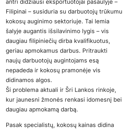
antri didžiausi eksportuotojai pasaulyje –
Filipinai – susiduria su darbuotojų trūkumu
kokosų auginimo sektoriuje. Tai lemia
šalyje augantis išsilavinimo lygis – vis
daugiau filipiniečių dirba kvalifikuotus,
geriau apmokamus darbus. Pritraukti
naujų darbuotojų augintojams esą
nepadeda ir kokosų pramonėje vis
didinamos algos.
Ši problema aktuali ir Šri Lankos rinkoje,
kur jaunesni žmonės renkasi idomesnį bei
daugiau apmokamą darbą.
Pasak specialistų, kokosų kainas didina