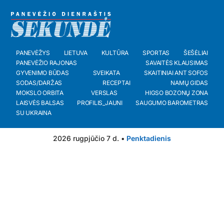
PANEVĖŽYS
LIETUVA
KULTŪRA
SPORTAS
ŠEŠĖLIAI
PANEVĖŽIO RAJONAS
SAVAITĖS KLAUSIMAS
GYVENIMO BŪDAS
SVEIKATA
SKAITINIAI ANT SOFOS
SODAS/DARŽAS
RECEPTAI
NAMŲ GIDAS
MOKSLO ORBITA
VERSLAS
HIGSO BOZONŲ ZONA
LAISVĖS BALSAS
PROFILIS_JAUNI
SAUGUMO BAROMETRAS
SU UKRAINA
2026 rugpjūčio 7 d. •
Penktadienis