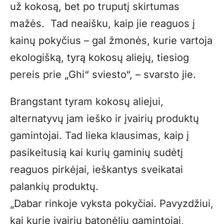
už kokosą, bet po truputį skirtumas
mažės. Tad neaišku, kaip jie reaguos į
kainų pokyčius – gal žmonės, kurie vartoja
ekologišką, tyrą kokosų aliejų, tiesiog
pereis prie „Ghi“ sviesto“, – svarsto jie.
Brangstant tyram kokosų aliejui,
alternatyvų jam ieško ir įvairių produktų
gamintojai. Tad lieka klausimas, kaip į
pasikeitusią kai kurių gaminių sudėtį
reaguos pirkėjai, ieškantys sveikatai
palankių produktų.
„Dabar rinkoje vyksta pokyčiai. Pavyzdžiui,
kai kurie įvairių batonėlių gamintojai,