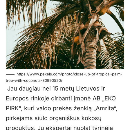
https://www.pexels.com/photo/close-up-of-tropical-palm-
tree-with-coconuts-30990520/
Jau daugiau nei 15 metų Lietuvos ir
Europos rinkoje dirbanti įmonė AB „EKO
PIRK“, kuri valdo prekės ženklą „Amrita“,
pirkėjams siūlo organiškus kokosų
produktus. Jų ekspertai nuolat tyrinėja