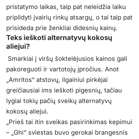
pristatymo laikas, taip pat neleidžia laiku
pripildyti įvairių rinkų atsargų, o tai taip pat
prisideda prie ženkliai didesnių kainų.
Teks ieškoti alternatyvų kokosų
aliejui?
Smarkiai į viršų šoktelėjusios kainos gali
pakoreguoti ir vartotojų įpročius. Anot
„Amritos“ atstovų, ilgainiui pirkėjai
greičiausiai ims ieškoti pigesnių, tačiau
lygiai tokių pačių sveikų alternatyvų
kokosų aliejui.
„Prieš tai itin sveikas pasirinkimas kepimui
– „Ghi“ sviestas buvo gerokai brangesnis