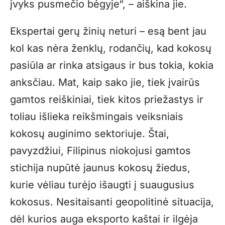
įvyks pusmečio bėgyje“, – aiškina jie.
Ekspertai gerų žinių neturi – esą bent jau
kol kas nėra ženklų, rodančių, kad kokosų
pasiūla ar rinka atsigaus ir bus tokia, kokia
anksčiau. Mat, kaip sako jie, tiek įvairūs
gamtos reiškiniai, tiek kitos priežastys ir
toliau išlieka reikšmingais veiksniais
kokosų auginimo sektoriuje. Štai,
pavyzdžiui, Filipinus niokojusi gamtos
stichija nupūtė jaunus kokosų žiedus,
kurie vėliau turėjo išaugti į suaugusius
kokosus. Nesitaisanti geopolitinė situacija,
dėl kurios auga eksporto kaštai ir ilgėja