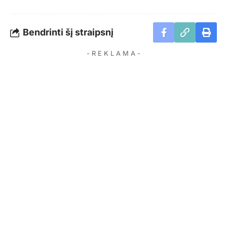
Bendrinti šį straipsnį
- R E K L A M A -