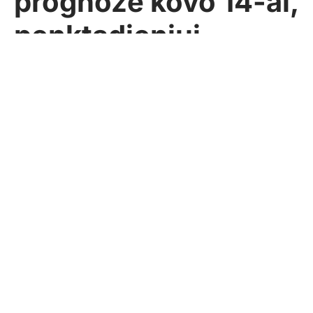
prognozė kovo 14-ai,
penktadieniui
Pasidalinti
Sekundė
2025-03-14
AKTUALIJOS