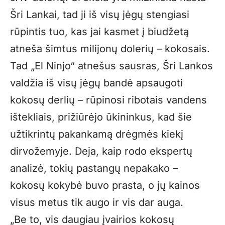
Šri Lankai, tad ji iš visų jėgų stengiasi
rūpintis tuo, kas jai kasmet į biudžetą
atneša šimtus milijonų dolerių – kokosais.
Tad „El Ninjo“ atnešus sausras, Šri Lankos
valdžia iš visų jėgų bandė apsaugoti
kokosų derlių – rūpinosi ribotais vandens
ištekliais, prižiūrėjo ūkininkus, kad šie
užtikrintų pakankamą drėgmės kiekį
dirvožemyje. Deja, kaip rodo ekspertų
analizė, tokių pastangų nepakako –
kokosų kokybė buvo prasta, o jų kainos
visus metus tik augo ir vis dar auga.
„Be to, vis daugiau įvairios kokosų