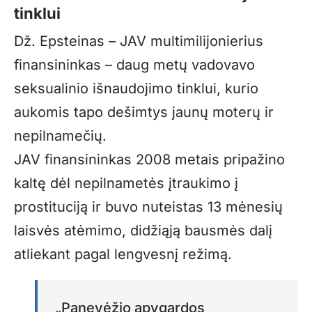
tinklui
Dž. Epsteinas – JAV multimilijonierius
finansininkas – daug metų vadovavo
seksualinio išnaudojimo tinklui, kurio
aukomis tapo dešimtys jaunų moterų ir
nepilnamečių.
JAV finansininkas 2008 metais pripažino
kaltę dėl nepilnametės įtraukimo į
prostituciją ir buvo nuteistas 13 mėnesių
laisvės atėmimo, didžiąją bausmės dalį
atliekant pagal lengvesnį režimą.
„Panevėžio apygardos