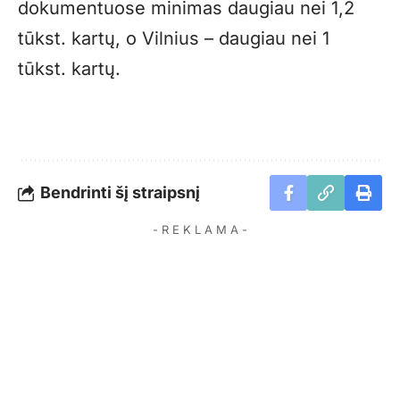
dokumentuose minimas daugiau nei 1,2
tūkst. kartų, o Vilnius – daugiau nei 1
tūkst. kartų.
Bendrinti šį straipsnį
- R E K L A M A -