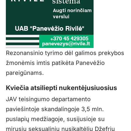
Rezonansinio tyrimo dėl galimos prekybos
žmonėmis imtis patikėta Panevėžio
pareigūnams.
Kviečia atsiliepti nukentėjusiuosius
JAV teisingumo departamento
paviešintoje skandalingoje 3,5 mln.
puslapių medžiagoje, susijusioje su
mirusiu seksualiniu nusikaltėliu Džefriu