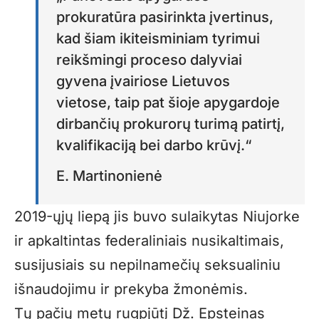
prokuratūra pasirinkta įvertinus,
kad šiam ikiteisminiam tyrimui
reikšmingi proceso dalyviai
gyvena įvairiose Lietuvos
vietose, taip pat šioje apygardoje
dirbančių prokurorų turimą patirtį,
kvalifikaciją bei darbo krūvį.“
E. Martinonienė
2019-ųjų liepą jis buvo sulaikytas Niujorke
ir apkaltintas federaliniais nusikaltimais,
susijusiais su nepilnamečių seksualiniu
išnaudojimu ir prekyba žmonėmis.
Tų pačių metų rugpjūtį Dž. Epsteinas