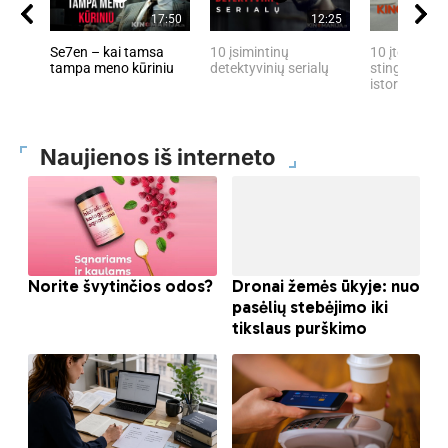
17:50
12:25
Se7en – kai tamsa
10 įsimintinų
10 įtemptų, 
tampa meno kūriniu
detektyvinių serialų
stingdančių 
istorijų
Naujienos iš interneto