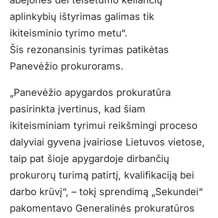
abejones dėl teisėtumo keliančių
aplinkybių ištyrimas galimas tik
ikiteisminio tyrimo metu“.
Šis rezonansinis tyrimas patikėtas
Panevėžio prokurorams.
„Panevėžio apygardos prokuratūra
pasirinkta įvertinus, kad šiam
ikiteisminiam tyrimui reikšmingi proceso
dalyviai gyvena įvairiose Lietuvos vietose,
taip pat šioje apygardoje dirbančių
prokurorų turimą patirtį, kvalifikaciją bei
darbo krūvį“, – tokį sprendimą „Sekundei“
pakomentavo Generalinės prokuratūros