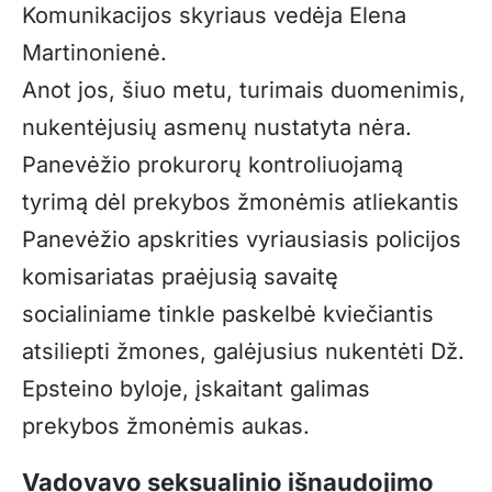
Komunikacijos skyriaus vedėja Elena
Martinonienė.
Anot jos, šiuo metu, turimais duomenimis,
nukentėjusių asmenų nustatyta nėra.
Panevėžio prokurorų kontroliuojamą
tyrimą dėl prekybos žmonėmis atliekantis
Panevėžio apskrities vyriausiasis policijos
komisariatas praėjusią savaitę
socialiniame tinkle paskelbė kviečiantis
atsiliepti žmones, galėjusius nukentėti Dž.
Epsteino byloje, įskaitant galimas
prekybos žmonėmis aukas.
Vadovavo seksualinio išnaudojimo