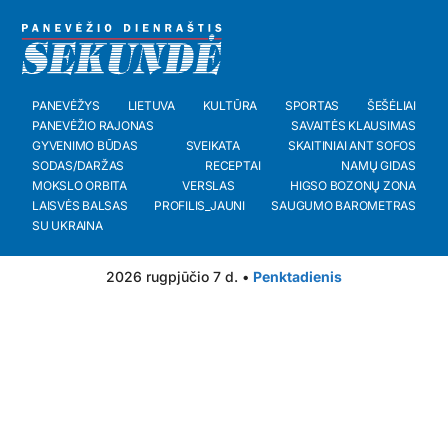
PANEVĖŽYS
LIETUVA
KULTŪRA
SPORTAS
ŠEŠĖLIAI
PANEVĖŽIO RAJONAS
SAVAITĖS KLAUSIMAS
GYVENIMO BŪDAS
SVEIKATA
SKAITINIAI ANT SOFOS
SODAS/DARŽAS
RECEPTAI
NAMŲ GIDAS
MOKSLO ORBITA
VERSLAS
HIGSO BOZONŲ ZONA
LAISVĖS BALSAS
PROFILIS_JAUNI
SAUGUMO BAROMETRAS
SU UKRAINA
2026 rugpjūčio 7 d. •
Penktadienis