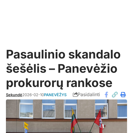
Pasaulinio skandalo
šešėlis – Panevėžio
prokurorų rankose
Pasidalinti
Sekundė
2026-02-10
PANEVĖŽYS