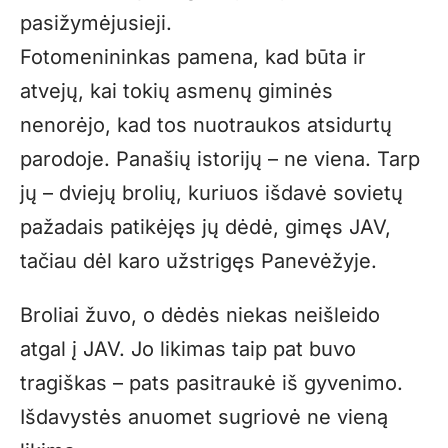
pasižymėjusieji.
Fotomenininkas pamena, kad būta ir
atvejų, kai tokių asmenų giminės
nenorėjo, kad tos nuotraukos atsidurtų
parodoje. Panašių istorijų – ne viena. Tarp
jų – dviejų brolių, kuriuos išdavė sovietų
pažadais patikėjęs jų dėdė, gimęs JAV,
tačiau dėl karo užstrigęs Panevėžyje.
Broliai žuvo, o dėdės niekas neišleido
atgal į JAV. Jo likimas taip pat buvo
tragiškas – pats pasitraukė iš gyvenimo.
Išdavystės anuomet sugriovė ne vieną