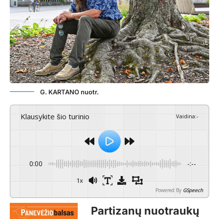
G. KARTANO nuotr.
Klausykite šio turinio
Vaidina
:
-
0:00
-:--
1x
Powered By
GSpeech
Partizanų nuotraukų