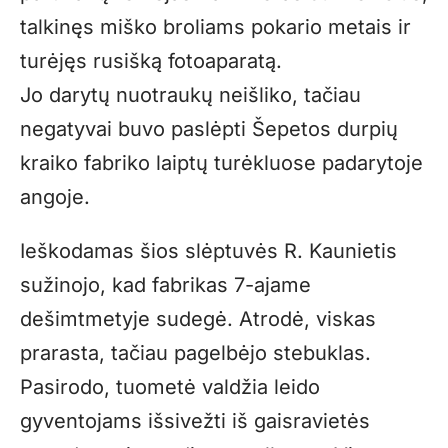
talkinęs miško broliams pokario metais ir
turėjęs rusišką fotoaparatą.
Jo darytų nuotraukų neišliko, tačiau
negatyvai buvo paslėpti Šepetos durpių
kraiko fabriko laiptų turėkluose padarytoje
angoje.
Ieškodamas šios slėptuvės R. Kaunietis
sužinojo, kad fabrikas 7-ajame
dešimtmetyje sudegė. Atrodė, viskas
prarasta, tačiau pagelbėjo stebuklas.
Pasirodo, tuometė valdžia leido
gyventojams išsivežti iš gaisravietės