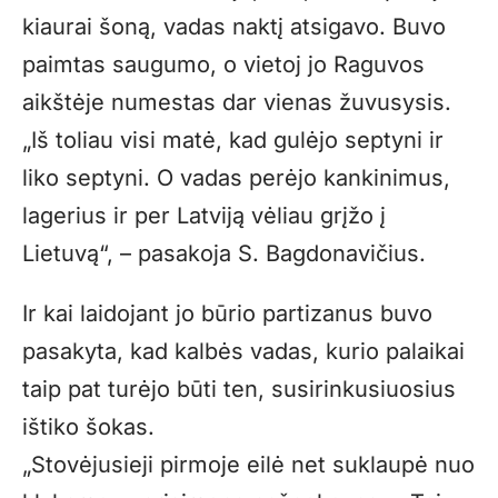
kiaurai šoną, vadas naktį atsigavo. Buvo
paimtas saugumo, o vietoj jo Raguvos
aikštėje numestas dar vienas žuvusysis.
„Iš toliau visi matė, kad gulėjo septyni ir
liko septyni. O vadas perėjo kankinimus,
lagerius ir per Latviją vėliau grįžo į
Lietuvą“, – pasakoja S. Bagdonavičius.
Ir kai laidojant jo būrio partizanus buvo
pasakyta, kad kalbės vadas, kurio palaikai
taip pat turėjo būti ten, susirinkusiuosius
ištiko šokas.
„Stovėjusieji pirmoje eilė net suklaupė nuo