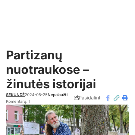
Partizanų
nuotraukose –
žinutės istorijai
SEKUNDĖ
2024-08-25
Nepalaužti
Pasidalinti
Komentarų: 1