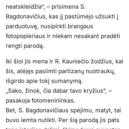
neatskleidžia“, – prisimena S.
Bagdonavičius, kas jį pastūmėjo užsukti į
parduotuvę, nusipirkti brangaus
fotopopieriaus ir niekam nesakant pradėti
rengti parodą.
Iki šiol jis mena ir R. Kauniečio žodžius, kai
šis, atėjęs pasiimti partizanų nuotraukų,
išgirdo apie tokį sumanymą.
„Sako, žinok, čia dabar tavo kryžius“, –
pasakoja fotomenininkas.
Bet, S. Bagdonavičiaus spėjimu, matyt, tai
buvo lemta nutikti. Per šią parodą jis pats