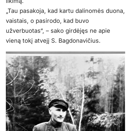
likimą.
„Tau pasakoja, kad kartu dalinomės duona,
vaistais, o pasirodo, kad buvo
užverbuotas“, – sako girdėjęs ne apie
vieną tokį atvejį S. Bagdonavičius.