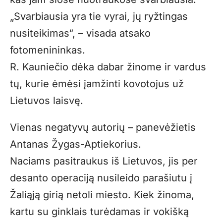
„Svarbiausia yra tie vyrai, jų ryžtingas
nusiteikimas“, – visada atsako
fotomenininkas.
R. Kauniečio dėka dabar žinome ir vardus
tų, kurie ėmėsi įamžinti kovotojus už
Lietuvos laisvę.
Vienas negatyvų autorių – panevėžietis
Antanas Žygas-Aptiekorius.
Naciams pasitraukus iš Lietuvos, jis per
desanto operaciją nusileido parašiutu į
Žaliąją girią netoli miesto. Kiek žinoma,
kartu su ginklais turėdamas ir vokišką