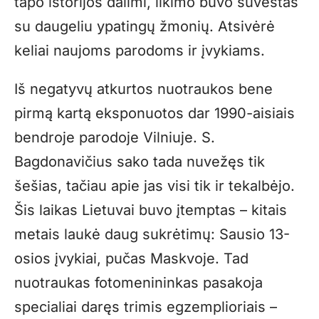
tapo istorijos dalimi, likimo buvo suvestas
su daugeliu ypatingų žmonių. Atsivėrė
keliai naujoms parodoms ir įvykiams.
Iš negatyvų atkurtos nuotraukos bene
pirmą kartą eksponuotos dar 1990-aisiais
bendroje parodoje Vilniuje. S.
Bagdonavičius sako tada nuvežęs tik
šešias, tačiau apie jas visi tik ir tekalbėjo.
Šis laikas Lietuvai buvo įtemptas – kitais
metais laukė daug sukrėtimų: Sausio 13-
osios įvykiai, pučas Maskvoje. Tad
nuotraukas fotomenininkas pasakoja
specialiai daręs trimis egzemplioriais –