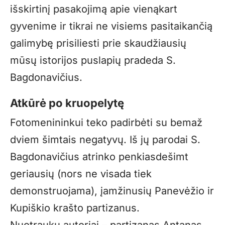
išskirtinį pasakojimą apie vienąkart
gyvenime ir tikrai ne visiems pasitaikančią
galimybę prisiliesti prie skaudžiausių
mūsų istorijos puslapių pradeda S.
Bagdonavičius.
Atkūrė po kruopelytę
Fotomenininkui teko padirbėti su bemaž
dviem šimtais negatyvų. Iš jų parodai S.
Bagdonavičius atrinko penkiasdešimt
geriausių (nors ne visada tiek
demonstruojama), įamžinusių Panevėžio ir
Kupiškio krašto partizanus.