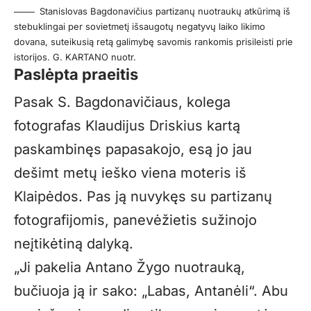
Stanislovas Bagdonavičius partizanų nuotraukų atkūrimą iš
stebuklingai per sovietmetį išsaugotų negatyvų laiko likimo
dovana, suteikusią retą galimybę savomis rankomis prisileisti prie
istorijos. G. KARTANO nuotr.
Paslėpta praeitis
Pasak S. Bagdonavičiaus, kolega
fotografas Klaudijus Driskius kartą
paskambinęs papasakojo, esą jo jau
dešimt metų ieško viena moteris iš
Klaipėdos. Pas ją nuvykęs su partizanų
fotografijomis, panevėžietis sužinojo
neįtikėtiną dalyką.
„Ji pakelia Antano Žygo nuotrauką,
bučiuoja ją ir sako: „Labas, Antanėli“. Abu