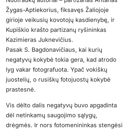
Nuotraukų autoriai – partizanas Antanas
Žygas-Aptiekorius, fiksavęs Žaliojoje
girioje veikusių kovotojų kasdienybę, ir
Kupiškio krašto partizanų ryšininkas
Kazimieras Juknevičius.
Pasak S. Bagdonavičiaus, kai kurių
negatyvų kokybė tokia gera, kad atrodo
lyg vakar fotografuota. Ypač vokiškų
juostelių, o rusiškų fotojuostų kokybė
prastesnė.
Vis dėlto dalis negatyvų buvo apgadinta
dėl netinkamų saugojimo sąlygų,
drėgmės. Ir nors fotomenininkas stengėsi