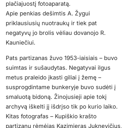
plačiajuostį fotoaparatą.
Apie penkias dešimtis A. Žygui
priklausiusių nuotraukų ir tiek pat
negatyvų jo brolis vėliau dovanojo R.
Kauniečiui.
Pats partizanas žuvo 1953-iaisiais – buvo
suimtas ir sušaudytas. Negatyvai ilgus
metus praleido įkasti giliai į žemę –
susprogdintame bunkeryje buvo sudėti į
smaluotą bidoną. Žinojusieji apie tokį
archyvą iškelti jį išdrįso tik po kurio laiko.
Kitas fotografas – Kupiškio krašto
partizanų rėmėjas Kazimieras Juknevičius,