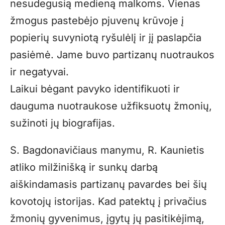
nesudegusią medieną malkoms. Vienas
žmogus pastebėjo pjuvenų krūvoje į
popierių suvyniotą ryšulėlį ir jį paslapčia
pasiėmė. Jame buvo partizanų nuotraukos
ir negatyvai.
Laikui bėgant pavyko identifikuoti ir
dauguma nuotraukose užfiksuotų žmonių,
sužinoti jų biografijas.
S. Bagdonavičiaus manymu, R. Kaunietis
atliko milžinišką ir sunkų darbą
aiškindamasis partizanų pavardes bei šių
kovotojų istorijas. Kad patektų į privačius
žmonių gyvenimus, įgytų jų pasitikėjimą,