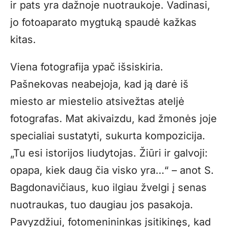
ir pats yra dažnoje nuotraukoje. Vadinasi,
jo fotoaparato mygtuką spaudė kažkas
kitas.
Viena fotografija ypač išsiskiria.
Pašnekovas neabejoja, kad ją darė iš
miesto ar miestelio atsivežtas ateljė
fotografas. Mat akivaizdu, kad žmonės joje
specialiai sustatyti, sukurta kompozicija.
„Tu esi istorijos liudytojas. Žiūri ir galvoji:
opapa, kiek daug čia visko yra…“ – anot S.
Bagdonavičiaus, kuo ilgiau žvelgi į senas
nuotraukas, tuo daugiau jos pasakoja.
Pavyzdžiui, fotomenininkas įsitikinęs, kad