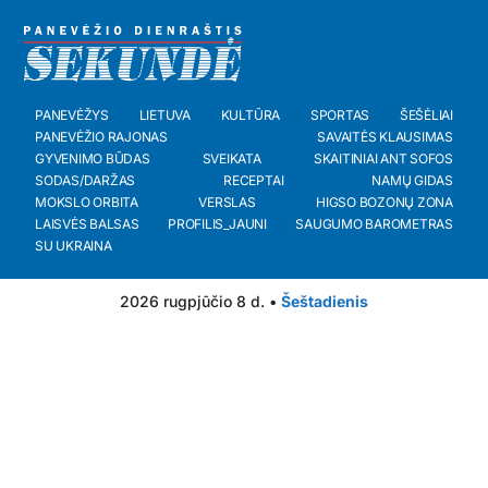
PANEVĖŽYS
LIETUVA
KULTŪRA
SPORTAS
ŠEŠĖLIAI
PANEVĖŽIO RAJONAS
SAVAITĖS KLAUSIMAS
GYVENIMO BŪDAS
SVEIKATA
SKAITINIAI ANT SOFOS
SODAS/DARŽAS
RECEPTAI
NAMŲ GIDAS
MOKSLO ORBITA
VERSLAS
HIGSO BOZONŲ ZONA
LAISVĖS BALSAS
PROFILIS_JAUNI
SAUGUMO BAROMETRAS
SU UKRAINA
2026 rugpjūčio 8 d. •
Šeštadienis