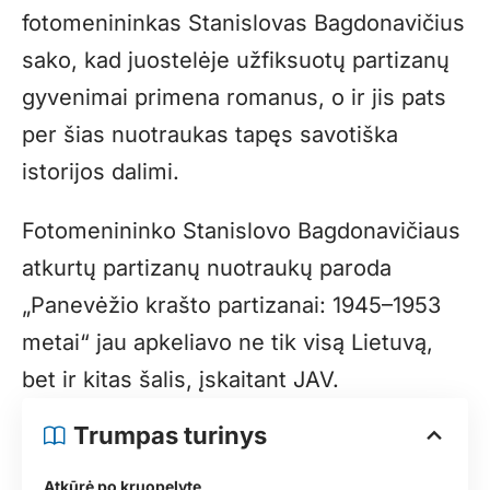
fotomenininkas Stanislovas Bagdonavičius
sako, kad juostelėje užfiksuotų partizanų
gyvenimai primena romanus, o ir jis pats
per šias nuotraukas tapęs savotiška
istorijos dalimi.
Fotomenininko Stanislovo Bagdonavičiaus
atkurtų partizanų nuotraukų paroda
„Panevėžio krašto partizanai: 1945–1953
metai“ jau apkeliavo ne tik visą Lietuvą,
bet ir kitas šalis, įskaitant JAV.
Trumpas turinys
Atkūrė po kruopelytę