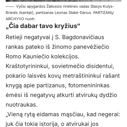
Vyčio apygardos Žaliosios rinktinės vadas Stasys Kulys-
Briedis (kairėje), partizanas Leonas Stakė-Darius. PARTIZANŲ
ARCHYVO nuotr.
„Čia dabar tavo kryžius“
Retieji negatyvai į S. Bagdonavičiaus
rankas pateko iš žinomo panevėžiečio
Romo Kauniečio kolekcijos.
Kraštotyrininkui, sovietmečio disidentui,
pokario laisvės kovų metraštininkui rašant
knygą apie partizanus, fotomenininkas
ėmėsi iš negatyvų atkurti atvirukų dydžio
nuotraukas.
„Vieną rytą eidamas mąsčiau, kad negerai:
juk čia tokia istorija, o atvirukai jos