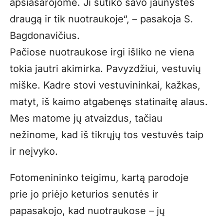
apsiašarojome. Ji sutiko savo jaunystės
draugą ir tik nuotraukoje“, – pasakoja S.
Bagdonavičius.
Pačiose nuotraukose irgi išliko ne viena
tokia jautri akimirka. Pavyzdžiui, vestuvių
miške. Kadre stovi vestuvininkai, kažkas,
matyt, iš kaimo atgabenęs statinaitę alaus.
Mes matome jų atvaizdus, tačiau
nežinome, kad iš tikrųjų tos vestuvės taip
ir neįvyko.
Fotomenininko teigimu, kartą parodoje
prie jo priėjo keturios senutės ir
papasakojo, kad nuotraukose – jų