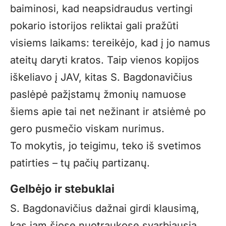
baiminosi, kad neapsidraudus vertingi
pokario istorijos reliktai gali pražūti
visiems laikams: tereikėjo, kad į jo namus
ateitų daryti kratos. Taip vienos kopijos
iškeliavo į JAV, kitas S. Bagdonavičius
paslėpė pažįstamų žmonių namuose
šiems apie tai net nežinant ir atsiėmė po
gero pusmečio viskam nurimus.
To mokytis, jo teigimu, teko iš svetimos
patirties – tų pačių partizanų.
Gelbėjo ir stebuklai
S. Bagdonavičius dažnai girdi klausimą,
kas jam šiose nuotraukose svarbiausia.