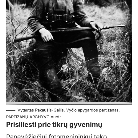
Vytautas Pakaušis-Gailis, Vyčio apygardos partizanas.
PARTIZANŲ ARCHYVO nuotr.
Prisiliesti prie tikrų gyvenimų
Panevėžiečiui fotomenininkui teko