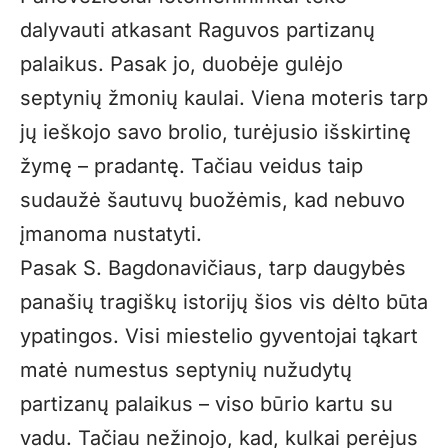
dalyvauti atkasant Raguvos partizanų
palaikus. Pasak jo, duobėje gulėjo
septynių žmonių kaulai. Viena moteris tarp
jų ieškojo savo brolio, turėjusio išskirtinę
žymę – pradantę. Tačiau veidus taip
sudaužė šautuvų buožėmis, kad nebuvo
įmanoma nustatyti.
Pasak S. Bagdonavičiaus, tarp daugybės
panašių tragiškų istorijų šios vis dėlto būta
ypatingos. Visi miestelio gyventojai tąkart
matė numestus septynių nužudytų
partizanų palaikus – viso būrio kartu su
vadu. Tačiau nežinojo, kad, kulkai perėjus