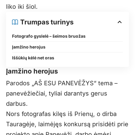
liko iki šiol.
Trumpas turinys
Fotografo gyslelė – šeimos bruožas
Įamžino herojus
Iššūkių kėlė net oras
Įamžino herojus
Parodos „AŠ ESU PANEVĖŽYS“ tema –
panevėžiečiai, tyliai darantys gerus
darbus.
Nors fotografas kilęs iš Prienų, o dirba
Tauragėje, laimėjęs konkursą prisidėti prie
projekto apie Panevėžį, darbo ėmėsi