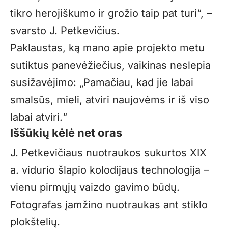
tikro herojiškumo ir grožio taip pat turi“, –
svarsto J. Petkevičius.
Paklaustas, ką mano apie projekto metu
sutiktus panevėžiečius, vaikinas neslepia
susižavėjimo: „Pamačiau, kad jie labai
smalsūs, mieli, atviri naujovėms ir iš viso
labai atviri.“
Iššūkių kėlė net oras
J. Petkevičiaus nuotraukos sukurtos XIX
a. vidurio šlapio kolodijaus technologija –
vienu pirmųjų vaizdo gavimo būdų.
Fotografas įamžino nuotraukas ant stiklo
plokštelių.