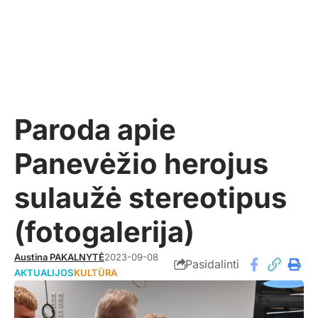
Paroda apie
Panevėžio herojus
sulaužė stereotipus
(fotogalerija)
Austina PAKALNYTĖ
2023-09-08
Pasidalinti
AKTUALIJOS
KULTŪRA