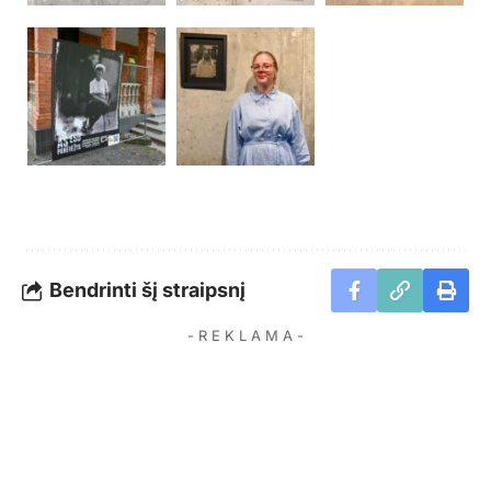
Bendrinti šį straipsnį
- R E K L A M A -