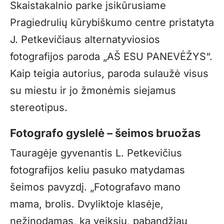
Skaistakalnio parke įsikūrusiame
Pragiedrulių kūrybiškumo centre pristatyta
J. Petkevičiaus alternatyviosios
fotografijos paroda „AŠ ESU PANEVĖŽYS“.
Kaip teigia autorius, paroda sulaužė visus
su miestu ir jo žmonėmis siejamus
stereotipus.
Fotografo gyslelė – šeimos bruožas
Tauragėje gyvenantis L. Petkevičius
fotografijos keliu pasuko matydamas
šeimos pavyzdį. „Fotografavo mano
mama, brolis. Dvyliktoje klasėje,
nežinodamas, ką veiksiu, pabandžiau