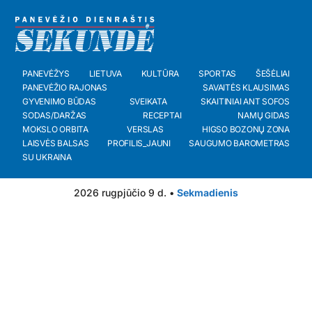
PANEVĖŽYS
LIETUVA
KULTŪRA
SPORTAS
ŠEŠĖLIAI
PANEVĖŽIO RAJONAS
SAVAITĖS KLAUSIMAS
GYVENIMO BŪDAS
SVEIKATA
SKAITINIAI ANT SOFOS
SODAS/DARŽAS
RECEPTAI
NAMŲ GIDAS
MOKSLO ORBITA
VERSLAS
HIGSO BOZONŲ ZONA
LAISVĖS BALSAS
PROFILIS_JAUNI
SAUGUMO BAROMETRAS
SU UKRAINA
2026 rugpjūčio 9 d. •
Sekmadienis