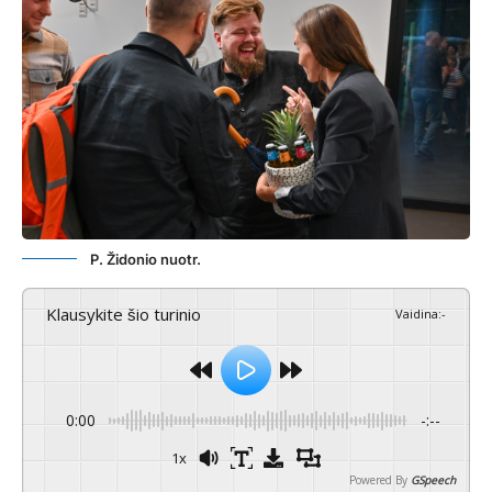
P. Židonio nuotr.
Klausykite šio turinio
Vaidina
:
-
0:00
-:--
1x
Powered By
GSpeech