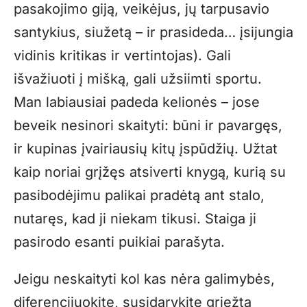
pasakojimo giją, veikėjus, jų tarpusavio
santykius, siužetą – ir prasideda… įsijungia
vidinis kritikas ir vertintojas). Gali
išvažiuoti į mišką, gali užsiimti sportu.
Man labiausiai padeda kelionės – jose
beveik nesinori skaityti: būni ir pavargęs,
ir kupinas įvairiausių kitų įspūdžių. Užtat
kaip noriai grįžęs atsiverti knygą, kurią su
pasibodėjimu palikai pradėtą ant stalo,
nutaręs, kad ji niekam tikusi. Staiga ji
pasirodo esanti puikiai parašyta.
Jeigu neskaityti kol kas nėra galimybės,
diferencijuokite, susidarykite griežtą