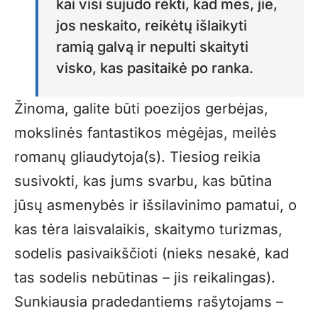
kai visi sujudo rėkti, kad mes, jie,
jos neskaito, reikėtų išlaikyti
ramią galvą ir nepulti skaityti
visko, kas pasitaikė po ranka.
Žinoma, galite būti poezijos gerbėjas,
mokslinės fantastikos mėgėjas, meilės
romanų gliaudytoja(s). Tiesiog reikia
susivokti, kas jums svarbu, kas būtina
jūsų asmenybės ir išsilavinimo pamatui, o
kas tėra laisvalaikis, skaitymo turizmas,
sodelis pasivaikščioti (nieks nesakė, kad
tas sodelis nebūtinas – jis reikalingas).
Sunkiausia pradedantiems rašytojams –