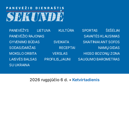
PANEVĖŽYS
LIETUVA
KULTŪRA
SPORTAS
ŠEŠĖLIAI
PANEVĖŽIO RAJONAS
SAVAITĖS KLAUSIMAS
GYVENIMO BŪDAS
SVEIKATA
SKAITINIAI ANT SOFOS
SODAS/DARŽAS
RECEPTAI
NAMŲ GIDAS
MOKSLO ORBITA
VERSLAS
HIGSO BOZONŲ ZONA
LAISVĖS BALSAS
PROFILIS_JAUNI
SAUGUMO BAROMETRAS
SU UKRAINA
2026 rugpjūčio 6 d. •
Ketvirtadienis