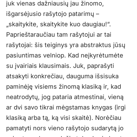
juk vienas dažniausių jau žinomo,
išgarsėjusio rašytojo patarimų –
„skaitykite, skaitykite kuo daugiau!“.
Paprieštaraučiau tam rašytojui ar tai
rašytojai: šis teiginys yra abstraktus jūsų
pasiuntimas velniop. Kad neįkyrėtumėte
su įvairiais klausimais. Juk, paprašyti
atsakyti konkrečiau, dauguma išsisuka
paminėję visiems žinomą klasiką ir, kad
neatrodytų, jog pataria atmestinai, vieną
ar dvi savo tikrai mėgstamas knygas (irgi
klasiką arba tą, ką visi skaitė). Norėčiau
pamatyti nors vieno rašytojo sudarytą jo