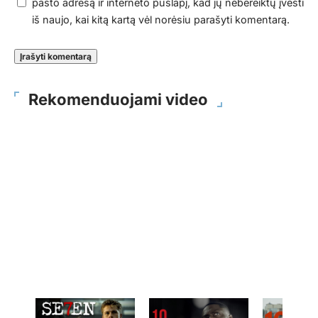
pašto adresą ir interneto puslapį, kad jų nebereiktų įvesti
iš naujo, kai kitą kartą vėl norėsiu parašyti komentarą.
Rekomenduojami video