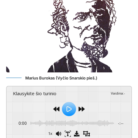
Marius Burokas (Vyčio Snarskio pieš.)
Klausykite šio turinio
Vaidina
:
-
0:00
-:--
1x