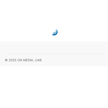
Lėlių vežimo teatrui
ir toliau vadovaus A.
Markuckis
Sekundė
2018-06-06
KULTŪRA
Pasidalinti
4 komentarai