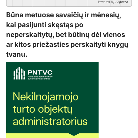
Powered By
GSpeech
Būna metuose savaičių ir mėnesių,
kai pasijunti skęstąs po
neperskaitytų, bet būtinų dėl vienos
ar kitos priežasties perskaityti knygų
tvanu.