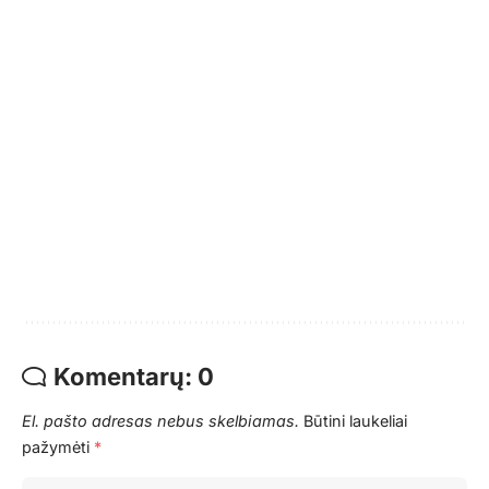
Komentarų: 0
El. pašto adresas nebus skelbiamas.
Būtini laukeliai
pažymėti
*