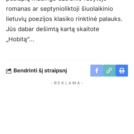
romanas ar septynioliktoji šiuolaikinio
lietuvių poezijos klasiko rinktinė palauks.
Jūs dabar dešimtą kartą skaitote
„Hobitą“…
Bendrinti šį straipsnį
- R E K L A M A -