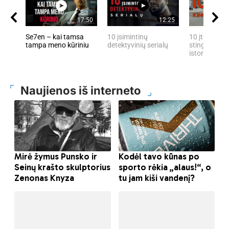
17:50
12:25
Se7en – kai tamsa
10 įsimintinų
10 įtemptų, 
tampa meno kūriniu
detektyvinių serialų
stingdančių 
istorijų
Naujienos iš interneto