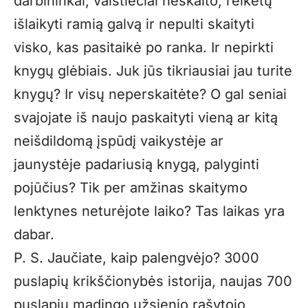
darbininkai, valstiečiai neskaito, reikėtų
išlaikyti ramią galvą ir nepulti skaityti
visko, kas pasitaikė po ranka. Ir nepirkti
knygų glėbiais. Juk jūs tikriausiai jau turite
knygų? Ir visų neperskaitėte? O gal seniai
svajojate iš naujo paskaityti vieną ar kitą
neišdildomą įspūdį vaikystėje ar
jaunystėje padariusią knygą, palyginti
pojūčius? Tik per amžinas skaitymo
lenktynes neturėjote laiko? Tas laikas yra
dabar.
P. S. Jaučiate, kaip palengvėjo? 3000
puslapių krikščionybės istorija, naujas 700
puslapių madingo užsienio rašytojo