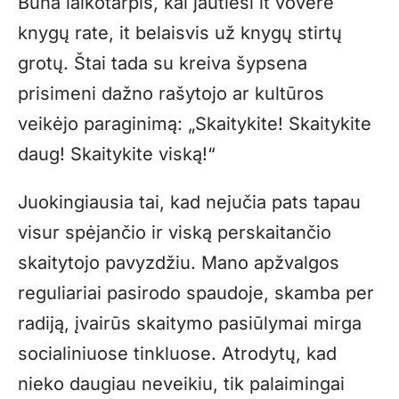
Būna laikotarpis, kai jautiesi it voverė
knygų rate, it belaisvis už knygų stirtų
grotų. Štai tada su kreiva šypsena
prisimeni dažno rašytojo ar kultūros
veikėjo paraginimą: „Skaitykite! Skaitykite
daug! Skaitykite viską!“
Juokingiausia tai, kad nejučia pats tapau
visur spėjančio ir viską perskaitančio
skaitytojo pavyzdžiu. Mano apžvalgos
reguliariai pasirodo spaudoje, skamba per
radiją, įvairūs skaitymo pasiūlymai mirga
socialiniuose tinkluose. Atrodytų, kad
nieko daugiau neveikiu, tik palaimingai