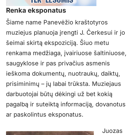
Renka eksponatus
Šiame name Panevėžio kraštotyros
muziejus planuoja įrengti J. Čerkesui ir jo
šeimai skirtą ekspoziciją. Šiuo metu
renkama medžiaga, įvairiuose šaltiniuose,
saugyklose ir pas privačius asmenis
ieškoma dokumentų, nuotraukų, daiktų,
prisiminimų – jų labai trūksta. Muziejaus
darbuotojai būtų dėkingi už bet kokią
pagalbą ir suteiktą informaciją, dovanotus
ar paskolintus eksponatus.
Juozas