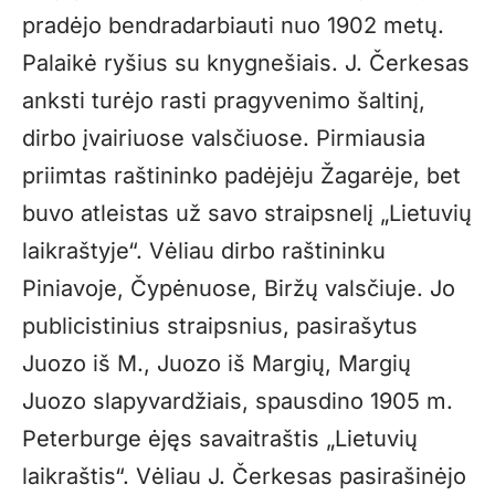
pradėjo bendradarbiauti nuo 1902 metų.
Palaikė ryšius su knygnešiais. J. Čerkesas
anksti turėjo rasti pragyvenimo šaltinį,
dirbo įvairiuose valsčiuose. Pirmiausia
priimtas raštininko padėjėju Žagarėje, bet
buvo atleistas už savo straipsnelį „Lietuvių
laikraštyje“. Vėliau dirbo raštininku
Piniavoje, Čypėnuose, Biržų valsčiuje. Jo
publicistinius straipsnius, pasirašytus
Juozo iš M., Juozo iš Margių, Margių
Juozo slapyvardžiais, spausdino 1905 m.
Peterburge ėjęs savaitraštis „Lietuvių
laikraštis“. Vėliau J. Čerkesas pasirašinėjo