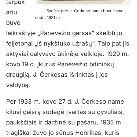
tarpuk
Svečiai prie J. Čerkeso namų buvusiame
ariu
sode. 1931 m.
buvo
laikraštyje „Panevėžio garsas“ skelbti jo
feljetonai „Iš nykštuko užrašų“. Taip pat jis
aktyviai dalyvavo ūkinėje veikloje. 1929 m.
kovo 19 d. įkūrus Panevėžio bitininkų
draugiją, J. Čerkesas išrinktas į jos
valdybą.
Per 1933 m. kovo 27 d. J. Čerkeso name
kilusį gaisrą sudegė tvartas su gyvuliais,
paukščiais ir daržinė su pašaru. 1935 m.
tragiškai žuvo jo sūnus Henrikas, kuris