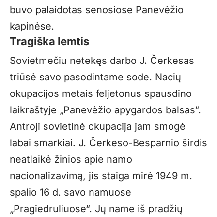
buvo palaidotas senosiose Panevėžio
kapinėse.
Tragiška lemtis
Sovietmečiu netekęs darbo J. Čerkesas
triūsė savo pasodintame sode. Nacių
okupacijos metais feljetonus spausdino
laikraštyje „Panevėžio apygardos balsas“.
Antroji sovietinė okupacija jam smogė
labai smarkiai. J. Čerkeso-Besparnio širdis
neatlaikė žinios apie namo
nacionalizavimą, jis staiga mirė 1949 m.
spalio 16 d. savo namuose
„Pragiedruliuose“. Jų name iš pradžių