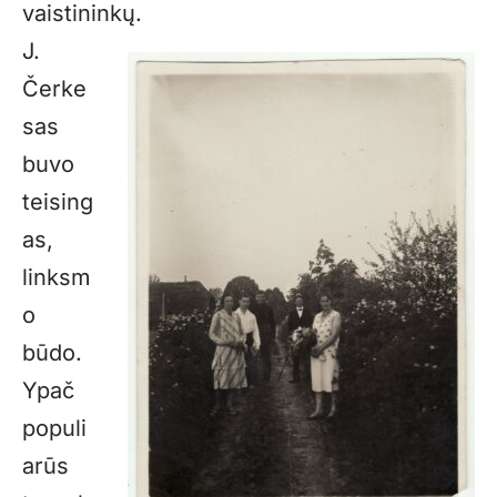
vaistininkų.
J.
Čerke
sas
buvo
teising
as,
linksm
o
būdo.
Ypač
populi
arūs