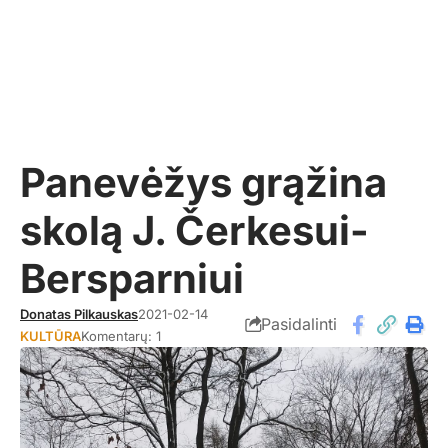
Panevėžys grąžina
skolą J. Čerkesui-
Bersparniui
Donatas Pilkauskas
2021-02-14
Pasidalinti
KULTŪRA
Komentarų: 1