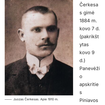
Čerkesa
s gimė
1884 m.
kovo 7 d.
(pakrikšt
ytas
kovo 9
d.)
Panevėži
o
apskritie
s
Juozas Čerkesas. Apie 1910 m.
Piniavos