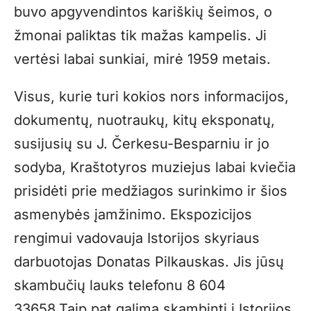
buvo apgyvendintos kariškių šeimos, o
žmonai paliktas tik mažas kampelis. Ji
vertėsi labai sunkiai, mirė 1959 metais.
Visus, kurie turi kokios nors informacijos,
dokumentų, nuotraukų, kitų eksponatų,
susijusių su J. Čerkesu-Besparniu ir jo
sodyba, Kraštotyros muziejus labai kviečia
prisidėti prie medžiagos surinkimo ir šios
asmenybės įamžinimo. Ekspozicijos
rengimui vadovauja Istorijos skyriaus
darbuotojas Donatas Pilkauskas. Jis jūsų
skambučių lauks telefonu 8 604
33658.Taip pat galima skambinti į Istorijos