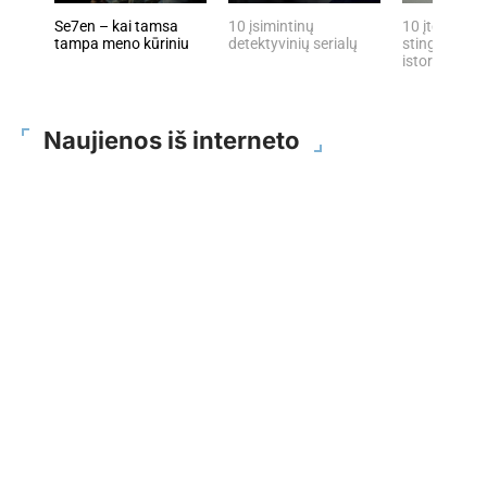
Se7en – kai tamsa
10 įsimintinų
10 įtemptų, 
tampa meno kūriniu
detektyvinių serialų
stingdančių 
istorijų
Naujienos iš interneto