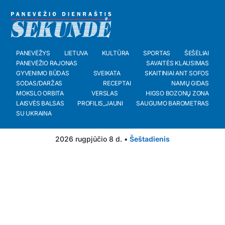
PANEVĖŽYS
LIETUVA
KULTŪRA
SPORTAS
ŠEŠĖLIAI
PANEVĖŽIO RAJONAS
SAVAITĖS KLAUSIMAS
GYVENIMO BŪDAS
SVEIKATA
SKAITINIAI ANT SOFOS
SODAS/DARŽAS
RECEPTAI
NAMŲ GIDAS
MOKSLO ORBITA
VERSLAS
HIGSO BOZONŲ ZONA
LAISVĖS BALSAS
PROFILIS_JAUNI
SAUGUMO BAROMETRAS
SU UKRAINA
2026 rugpjūčio 8 d. •
Šeštadienis