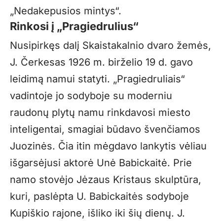
„Nedakepusios mintys“.
Rinkosi į „Pragiedrulius“
Nusipirkęs dalį Skaistakalnio dvaro žemės,
J. Čerkesas 1926 m. birželio 19 d. gavo
leidimą namui statyti. „Pragiedruliais“
vadintoje jo sodyboje su moderniu
raudonų plytų namu rinkdavosi miesto
inteligentai, smagiai būdavo švenčiamos
Juozinės. Čia itin mėgdavo lankytis vėliau
išgarsėjusi aktorė Unė Babickaitė. Prie
namo stovėjo Jėzaus Kristaus skulptūra,
kuri, paslėpta U. Babickaitės sodyboje
Kupiškio rajone, išliko iki šių dienų. J.