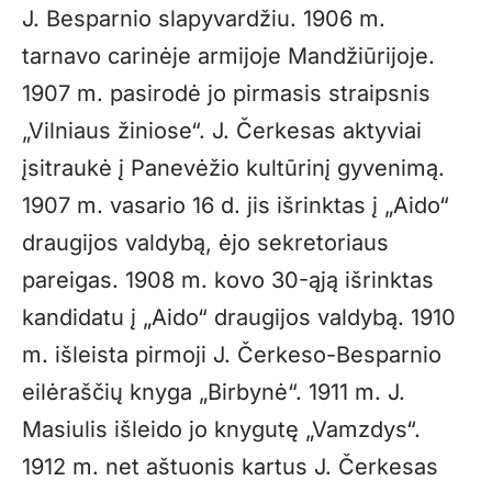
J. Besparnio slapyvardžiu. 1906 m.
tarnavo carinėje armijoje Mandžiūrijoje.
1907 m. pasirodė jo pirmasis straipsnis
„Vilniaus žiniose“. J. Čerkesas aktyviai
įsitraukė į Panevėžio kultūrinį gyvenimą.
1907 m. vasario 16 d. jis išrinktas į „Aido“
draugijos valdybą, ėjo sekretoriaus
pareigas. 1908 m. kovo 30-ąją išrinktas
kandidatu į „Aido“ draugijos valdybą. 1910
m. išleista pirmoji J. Čerkeso-Besparnio
eilėraščių knyga „Birbynė“. 1911 m. J.
Masiulis išleido jo knygutę „Vamzdys“.
1912 m. net aštuonis kartus J. Čerkesas