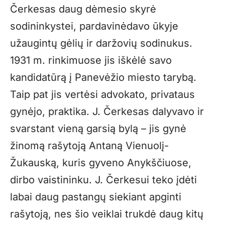
Čerkesas daug dėmesio skyrė
sodininkystei, pardavinėdavo ūkyje
užaugintų gėlių ir daržovių sodinukus.
1931 m. rinkimuose jis iškėlė savo
kandidatūrą į Panevėžio miesto tarybą.
Taip pat jis vertėsi advokato, privataus
gynėjo, praktika. J. Čerkesas dalyvavo ir
svarstant vieną garsią bylą – jis gynė
žinomą rašytoją Antaną Vienuolį-
Žukauską, kuris gyveno Anykščiuose,
dirbo vaistininku. J. Čerkesui teko įdėti
labai daug pastangų siekiant apginti
rašytoją, nes šio veiklai trukdė daug kitų