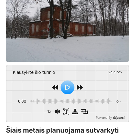
Klausykite šio turinio
Vaidina
:
-
0:00
-:--
1x
Powered By
GSpeech
Šiais metais planuojama sutvarkyti