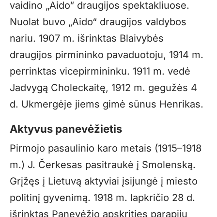
vaidino „Aido“ draugijos spektakliuose.
Nuolat buvo „Aido“ draugijos valdybos
nariu. 1907 m. išrinktas Blaivybės
draugijos pirmininko pavaduotoju, 1914 m.
perrinktas vicepirmininku. 1911 m. vedė
Jadvygą Choleckaitę, 1912 m. gegužės 4
d. Ukmergėje jiems gimė sūnus Henrikas.
Aktyvus panevėžietis
Pirmojo pasaulinio karo metais (1915–1918
m.) J. Čerkesas pasitraukė į Smolenską.
Grįžęs į Lietuvą aktyviai įsijungė į miesto
politinį gyvenimą. 1918 m. lapkričio 28 d.
išrinktas Panevėžio apskrities parapijų