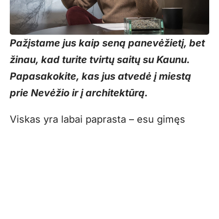
Pažįstame jus kaip seną panevėžietį, bet
žinau, kad turite tvirtų saitų su Kaunu.
Papasakokite, kas jus atvedė į miestą
prie Nevėžio ir į architektūrą.
Viskas yra labai paprasta – esu gimęs
Kaune. Dokumentuose esu visiškas
kaunietis, bet mane labai greitai, net
nepaklausę, ar noriu, išvežė į Panevėžį.
Daugiau nei 50 metų esu Panevėžio
gyventojas. Baigiau mūsų nuostabiąją,