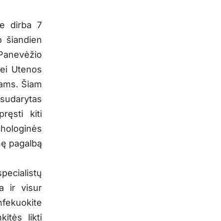
me dirba 7
o šiandien
 Panevėžio
bei Utenos
iams. Šiam
 sudarytas
ęsti kiti
chologinės
nę pagalbą
pecialistų
a ir visur
nfekuokite
itės likti