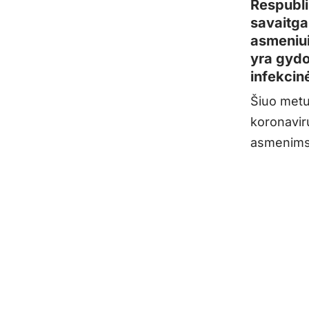
Respubli
savaitgal
asmeniui
yra gydo
infekcin
Šiuo metu
koronavir
asmenims 