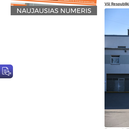
VšĮ Respublik