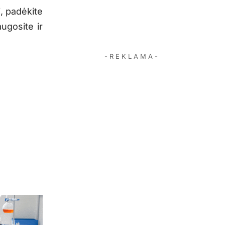
, padėkite
ugosite ir
- R E K L A M A -