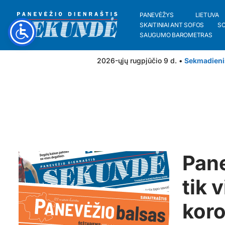
PANEVĖŽYS
LIETUVA
SKAITINIAI ANT SOFOS
S
SAUGUMO BAROMETRAS
2026-ųjų rugpjūčio 9 d. •
Sekmadieni
Pane
tik 
kor