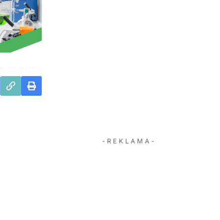
- R E K L A M A -