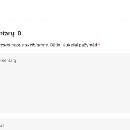
tarų: 0
dresas nebus skelbiamas.
Būtini laukeliai pažymėti
*