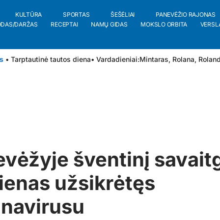
KULTŪRA
SPORTAS
ŠEŠĖLIAI
PANEVĖŽIO RAJONAS
ODAS/DARŽAS
RECEPTAI
NAMŲ GIDAS
MOKSLO ORBITA
VERSL
s
• Tarptautinė tautos diena
• Vardadieniai:
Mintaras
,
Rolana
,
Rolan
vėžyje šventinį savaitg
vienas užsikrėtęs
onavirusu