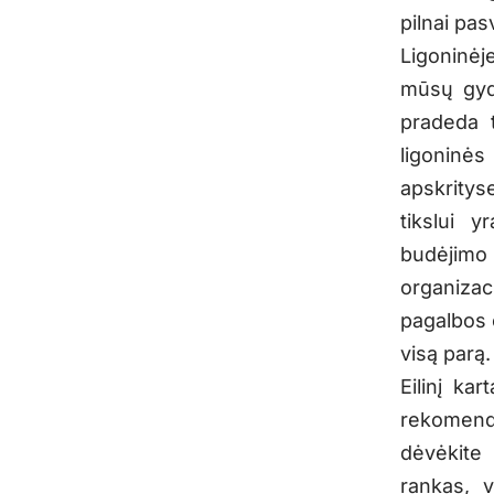
pilnai pas
Ligoninėj
mūsų gydy
pradeda t
ligoninės
apskritys
tikslui y
budėjimo
organizac
pagalbos 
visą parą.
Eilinį ka
rekomenda
dėvėkite 
rankas, v