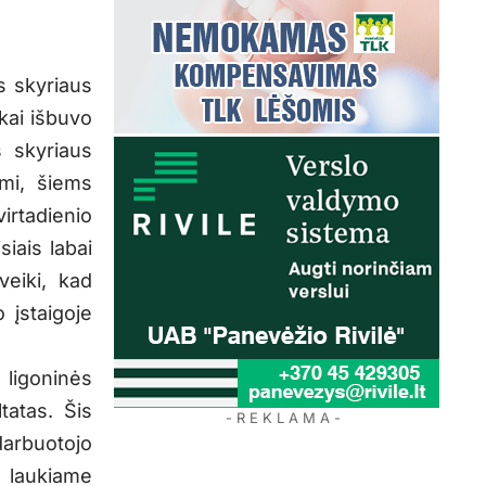
s skyriaus
kai išbuvo
s skyriaus
ami, šiems
irtadienio
siais labai
veiki, kad
o įstaigoje
ligoninės
tatas. Šis
- R E K L A M A -
rbuotojo
, laukiame