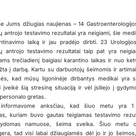
 Jums džiugias naujienas – 14 Gastroenterologijo
ų antrojo testavimo rezultatai yra neigiami, šie medi
ntinavimo laiką ir jau pradėjo dirbti. 23 Urologijo
ų antrojo testavimo rezultatai taip pat yra neigi
ams trečiadienį baigiasi karantino laikas ir nuo ketv
rįžta į darbą. Kartu su darbuotojų šeimomis ir artimai
ės, kad mūsų ligoninėje dirbantys medikai yra s
įveikė šią stresinę situaciją ir vėl įsiliejo į gydym
 personalo gretas.
informavome anksčiau, kad šiuo metu yra 1 
as, kuriam buvo gautas teigiamas testavimo rezul
ydomas namuose, šeima sveika. Šiuo metu da
gera, tad visi labai džiaugiamės dėl jo ir jo šeimos