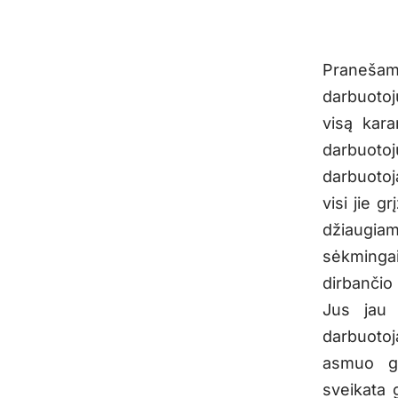
Pranešame
darbuotoj
visą kara
darbuotoj
darbuotoj
visi jie g
džiaugiam
sėkmingai 
dirbančio
Jus jau 
darbuotoj
asmuo g
sveikata 