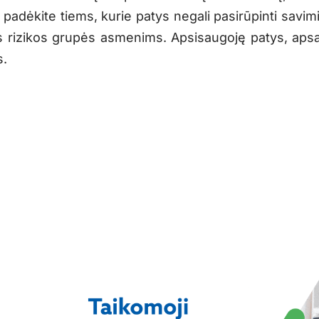
padėkite tiems, kurie patys negali pasirūpinti savimi
s rizikos grupės asmenims. Apsisaugoję patys, apsa
s.