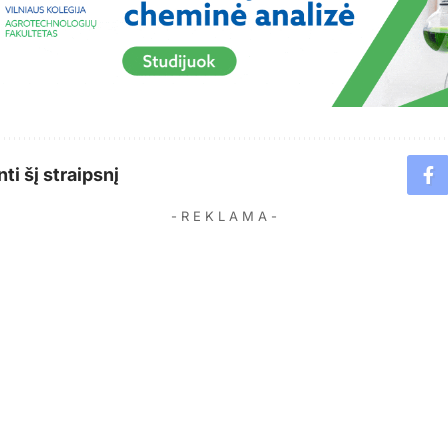
ti šį straipsnį
- R E K L A M A -