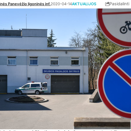
Pasidalinti
inės Panevėžio ligoninės inf.
2020-04-14
AKTUALIJOS