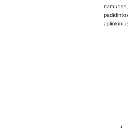
namuose, 
padidinto
aplinkiniu