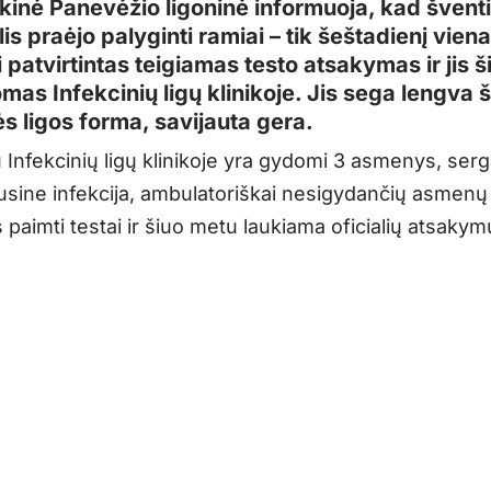
kinė Panevėžio ligoninė informuoja, kad šventi
is praėjo palyginti ramiai – tik šeštadienį vien
 patvirtintas teigiamas testo atsakymas ir jis 
mas Infekcinių ligų klinikoje. Jis sega lengva š
ės ligos forma, savijauta gera.
 Infekcinių ligų klinikoje yra gydomi 3 asmenys, ser
usine infekcija, ambulatoriškai nesigydančių asmenų
paimti testai ir šiuo metu laukiama oficialių atsakym