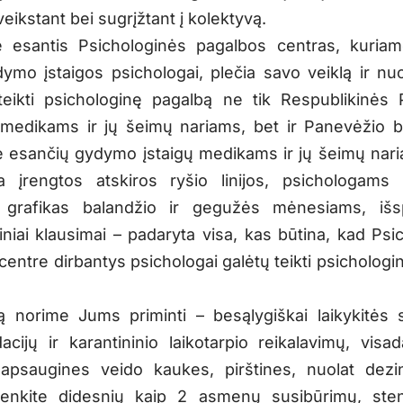
veikstant bei sugrįžtant į kolektyvą.
e esantis Psichologinės pagalbos centras, kuria
mo įstaigos psichologai, plečia savo veiklą ir nu
eikti psichologinę pagalbą ne tik Respublikinės
 medikams ir jų šeimų nariams, bet ir Panevėžio 
e esančių gydymo įstaigų medikams ir jų šeimų nar
ra įrengtos atskiros ryšio linijos, psichologams
 grafikas balandžio ir gegužės mėnesiams, išspr
iniai klausimai – padaryta visa, kas būtina, kad Psi
centre dirbantys psichologai galėtų teikti psichologi
rtą norime Jums priminti – besąlygiškai laikykitės s
cijų ir karantininio laikotarpio reikalavimų, visad
apsaugines veido kaukes, pirštines, nuolat dezi
enkite didesnių kaip 2 asmenų susibūrimų, stenk