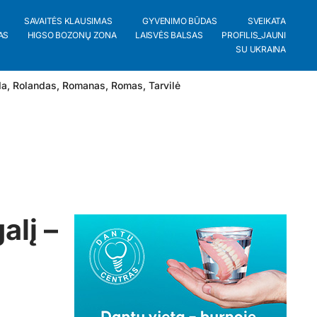
SAVAITĖS KLAUSIMAS
GYVENIMO BŪDAS
SVEIKATA
AS
HIGSO BOZONŲ ZONA
LAISVĖS BALSAS
PROFILIS_JAUNI
SU UKRAINA
da
,
Rolandas
,
Romanas
,
Romas
,
Tarvilė
alį –