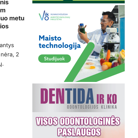
nis
am
šiuo metu
ios
gantys
 nėra, 2
ų.