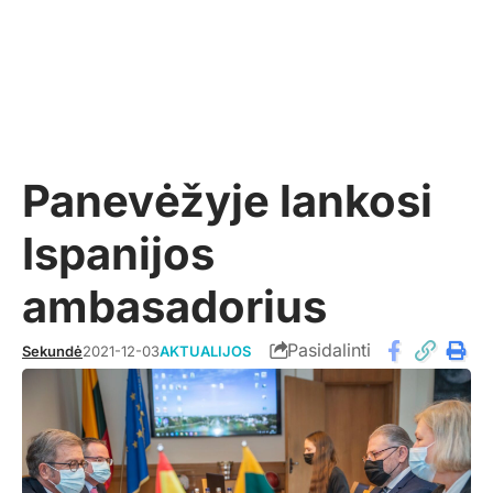
Panevėžyje lankosi
Ispanijos
ambasadorius
Pasidalinti
Sekundė
2021-12-03
AKTUALIJOS