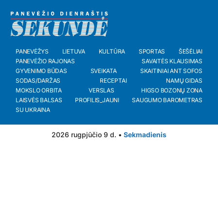
PANEVĖŽYS
LIETUVA
KULTŪRA
SPORTAS
ŠEŠĖLIAI
PANEVĖŽIO RAJONAS
SAVAITĖS KLAUSIMAS
GYVENIMO BŪDAS
SVEIKATA
SKAITINIAI ANT SOFOS
SODAS/DARŽAS
RECEPTAI
NAMŲ GIDAS
MOKSLO ORBITA
VERSLAS
HIGSO BOZONŲ ZONA
LAISVĖS BALSAS
PROFILIS_JAUNI
SAUGUMO BAROMETRAS
SU UKRAINA
2026 rugpjūčio 9 d. •
Sekmadienis