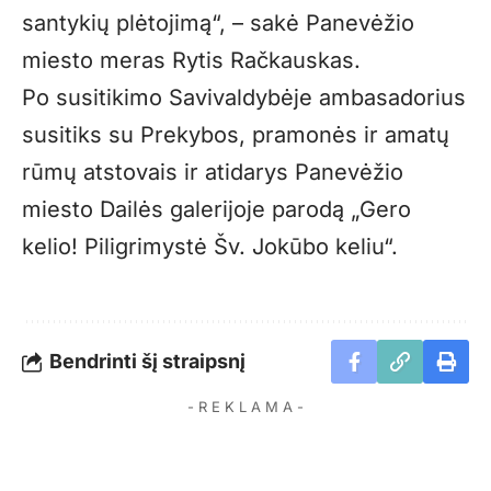
santykių plėtojimą“, – sakė Panevėžio
miesto meras Rytis Račkauskas.
Po susitikimo Savivaldybėje ambasadorius
susitiks su Prekybos, pramonės ir amatų
rūmų atstovais ir atidarys Panevėžio
miesto Dailės galerijoje parodą „Gero
kelio! Piligrimystė Šv. Jokūbo keliu“.
Bendrinti šį straipsnį
- R E K L A M A -