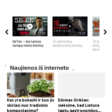
17:50
12:25
Se7en – kai tamsa
10 įsimintinų
10 įtemptų, 
tampa meno kūriniu
detektyvinių serialų
stingdančių 
istorijų
Naujienos iš interneto