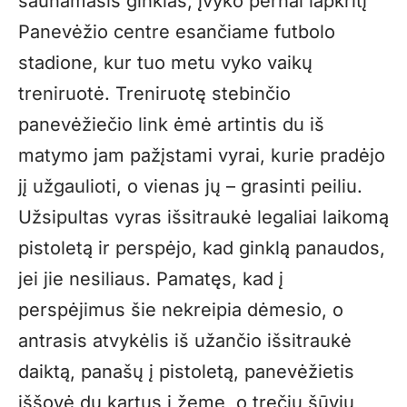
šaunamasis ginklas, įvyko pernai lapkritį
Panevėžio centre esančiame futbolo
stadione, kur tuo metu vyko vaikų
treniruotė. Treniruotę stebinčio
panevėžiečio link ėmė artintis du iš
matymo jam pažįstami vyrai, kurie pradėjo
jį užgaulioti, o vienas jų – grasinti peiliu.
Užsipultas vyras išsitraukė legaliai laikomą
pistoletą ir perspėjo, kad ginklą panaudos,
jei jie nesiliaus. Pamatęs, kad į
perspėjimus šie nekreipia dėmesio, o
antrasis atvykėlis iš užančio išsitraukė
daiktą, panašų į pistoletą, panevėžietis
iššovė du kartus į žemę, o trečiu šūviu