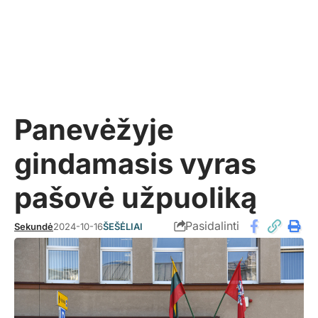
Panevėžyje
gindamasis vyras
pašovė užpuoliką
Pasidalinti
Sekundė
2024-10-16
ŠEŠĖLIAI