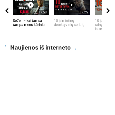
17:50
12:25
Se7en – kai tamsa
10 įsimintinų
10 įtemptų, 
tampa meno kūriniu
detektyvinių serialų
stingdančių 
istorijų
Naujienos iš interneto