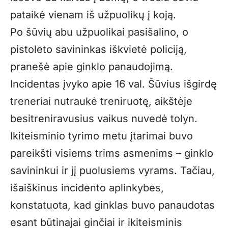
pataikė vienam iš užpuolikų į koją.
Po šūvių abu užpuolikai pasišalino, o
pistoleto savininkas iškvietė policiją,
pranešė apie ginklo panaudojimą.
Incidentas įvyko apie 16 val. Šūvius išgirdę
treneriai nutraukė treniruotę, aikštėje
besitreniravusius vaikus nuvedė tolyn.
Ikiteisminio tyrimo metu įtarimai buvo
pareikšti visiems trims asmenims – ginklo
savininkui ir jį puolusiems vyrams. Tačiau,
išaiškinus incidento aplinkybes,
konstatuota, kad ginklas buvo panaudotas
esant būtinajai ginčiai ir ikiteisminis