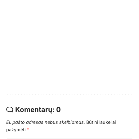
Komentarų: 0
El. pašto adresas nebus skelbiamas.
Būtini laukeliai
pažymėti
*