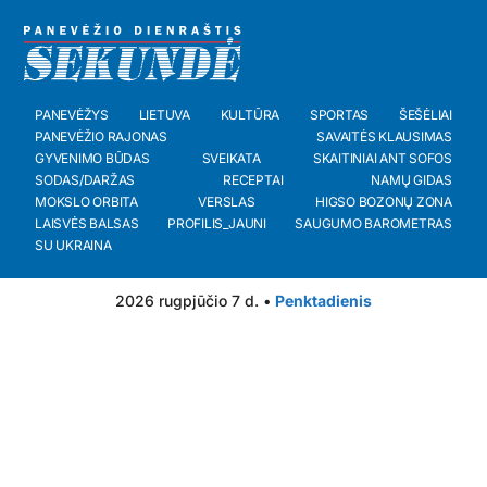
PANEVĖŽYS
LIETUVA
KULTŪRA
SPORTAS
ŠEŠĖLIAI
PANEVĖŽIO RAJONAS
SAVAITĖS KLAUSIMAS
GYVENIMO BŪDAS
SVEIKATA
SKAITINIAI ANT SOFOS
SODAS/DARŽAS
RECEPTAI
NAMŲ GIDAS
MOKSLO ORBITA
VERSLAS
HIGSO BOZONŲ ZONA
LAISVĖS BALSAS
PROFILIS_JAUNI
SAUGUMO BAROMETRAS
SU UKRAINA
2026 rugpjūčio 7 d. •
Penktadienis