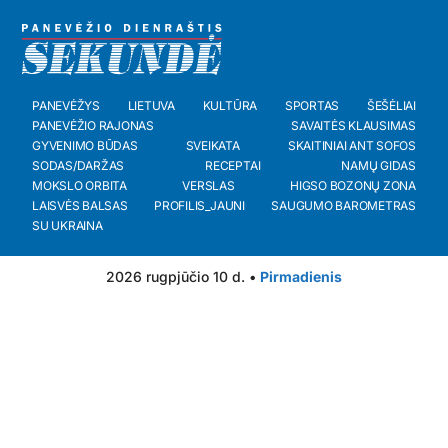
PANEVĖŽYS
LIETUVA
KULTŪRA
SPORTAS
ŠEŠĖLIAI
PANEVĖŽIO RAJONAS
SAVAITĖS KLAUSIMAS
GYVENIMO BŪDAS
SVEIKATA
SKAITINIAI ANT SOFOS
SODAS/DARŽAS
RECEPTAI
NAMŲ GIDAS
MOKSLO ORBITA
VERSLAS
HIGSO BOZONŲ ZONA
LAISVĖS BALSAS
PROFILIS_JAUNI
SAUGUMO BAROMETRAS
SU UKRAINA
2026 rugpjūčio 10 d. •
Pirmadienis