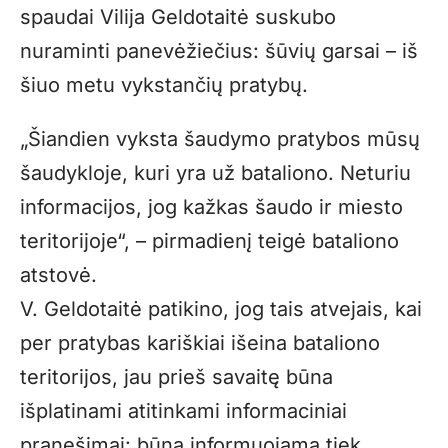
spaudai Vilija Geldotaitė suskubo
nuraminti panevėžiečius: šūvių garsai – iš
šiuo metu vykstančių pratybų.
„Šiandien vyksta šaudymo pratybos mūsų
šaudykloje, kuri yra už bataliono. Neturiu
informacijos, jog kažkas šaudo ir miesto
teritorijoje“, – pirmadienį teigė bataliono
atstovė.
V. Geldotaitė patikino, jog tais atvejais, kai
per pratybas kariškiai išeina bataliono
teritorijos, jau prieš savaitę būna
išplatinami atitinkami informaciniai
pranešimai: būna informuojama tiek