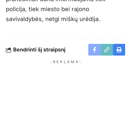
policija, tiek miesto bei rajono
savivaldybės, netgi miškų urėdija.
Bendrinti šį straipsnį
- R E K L A M A -