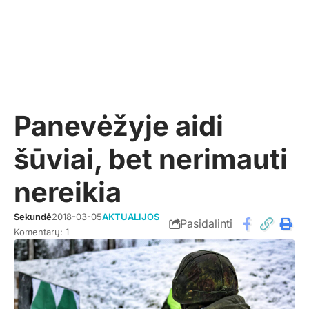
Panevėžyje aidi
šūviai, bet nerimauti
nereikia
Sekundė
2018-03-05
AKTUALIJOS
Pasidalinti
Komentarų: 1