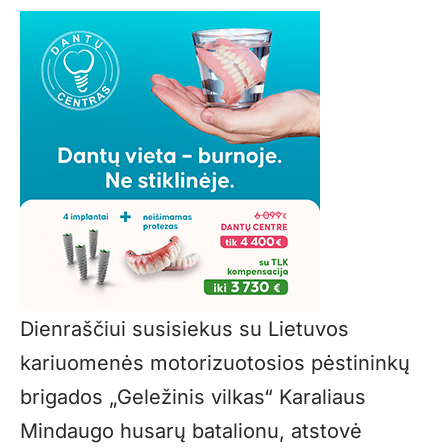
Dienraščiui susisiekus su Lietuvos
kariuomenės motorizuotosios pėstininkų
brigados „Geležinis vilkas“ Karaliaus
Mindaugo husarų batalionu, atstovė