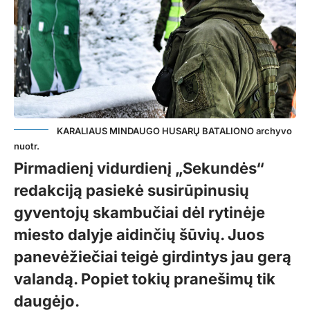
KARALIAUS MINDAUGO HUSARŲ BATALIONO archyvo
nuotr.
Pirmadienį vidurdienį „Sekundės“
redakciją pasiekė susirūpinusių
gyventojų skambučiai dėl rytinėje
miesto dalyje aidinčių šūvių. Juos
panevėžiečiai teigė girdintys jau gerą
valandą. Popiet tokių pranešimų tik
daugėjo.