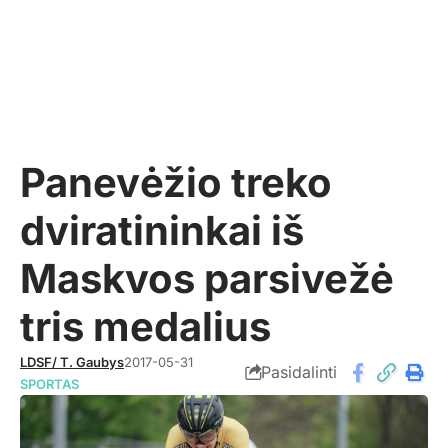
Panevėžio treko
dviratininkai iš
Maskvos parsivežė
tris medalius
LDSF/ T. Gaubys
2017-05-31
Pasidalinti
SPORTAS