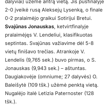
dalyviai) užėmė antrą vietą. Jis pusfinalyje
2-0 įveikė rusą Aleksejų Lysenką, o finale
0-2 pralaimėjo graikui Sotirijui Bretui.
Svajūnas Jonauskas
, ketvirtfinalyje
pralaimėjęs V. Lendeliui, klasifikuotas
septintas. Svajūnas važiavime dėl 5-8
vietų finišavo trečias. Atrankoje V.
Lendelis (9,765 sek.) buvo pirmas, o S.
Jonauskas (9,943 sek.) – aštuntas.
Daugiakovėje (omniume; 27 dalyvės) O.
Baleišytė (109 tšk.) užėmė penktą vietą.
Nugalėjo italė Letizia Paternoster (128
tšk.).