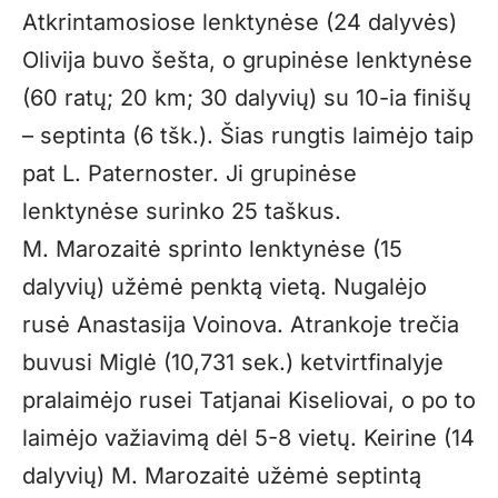
Atkrintamosiose lenktynėse (24 dalyvės)
Olivija buvo šešta, o grupinėse lenktynėse
(60 ratų; 20 km; 30 dalyvių) su 10-ia finišų
– septinta (6 tšk.). Šias rungtis laimėjo taip
pat L. Paternoster. Ji grupinėse
lenktynėse surinko 25 taškus.
M. Marozaitė sprinto lenktynėse (15
dalyvių) užėmė penktą vietą. Nugalėjo
rusė Anastasija Voinova. Atrankoje trečia
buvusi Miglė (10,731 sek.) ketvirtfinalyje
pralaimėjo rusei Tatjanai Kiseliovai, o po to
laimėjo važiavimą dėl 5-8 vietų. Keirine (14
dalyvių) M. Marozaitė užėmė septintą