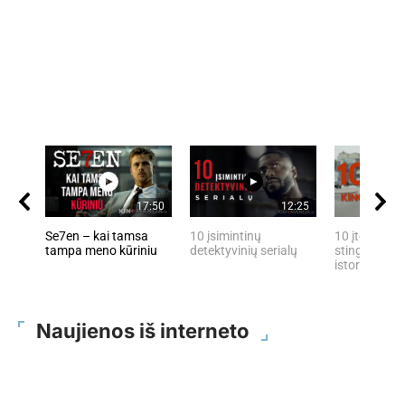
17:50
12:25
Se7en – kai tamsa
10 įsimintinų
10 įtemptų, 
tampa meno kūriniu
detektyvinių serialų
stingdančių 
istorijų
Naujienos iš interneto