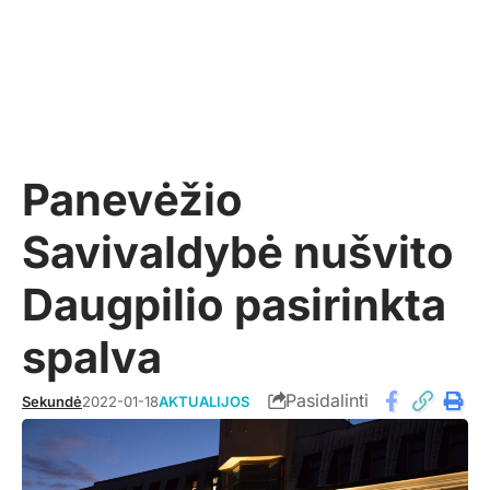
Panevėžio
Savivaldybė nušvito
Daugpilio pasirinkta
spalva
Pasidalinti
Sekundė
2022-01-18
AKTUALIJOS