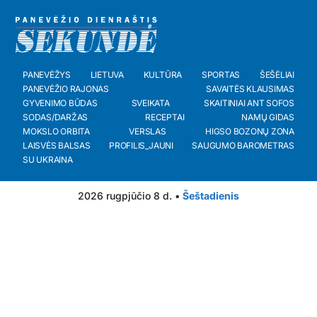
PANEVĖŽYS
LIETUVA
KULTŪRA
SPORTAS
ŠEŠĖLIAI
PANEVĖŽIO RAJONAS
SAVAITĖS KLAUSIMAS
GYVENIMO BŪDAS
SVEIKATA
SKAITINIAI ANT SOFOS
SODAS/DARŽAS
RECEPTAI
NAMŲ GIDAS
MOKSLO ORBITA
VERSLAS
HIGSO BOZONŲ ZONA
LAISVĖS BALSAS
PROFILIS_JAUNI
SAUGUMO BAROMETRAS
SU UKRAINA
2026 rugpjūčio 8 d. •
Šeštadienis