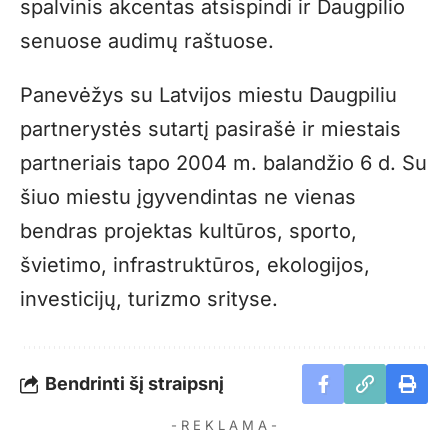
spalvinis akcentas atsispindi ir Daugpilio
senuose audimų raštuose.
Panevėžys su Latvijos miestu Daugpiliu
partnerystės sutartį pasirašė ir miestais
partneriais tapo 2004 m. balandžio 6 d. Su
šiuo miestu įgyvendintas ne vienas
bendras projektas kultūros, sporto,
švietimo, infrastruktūros, ekologijos,
investicijų, turizmo srityse.
Bendrinti šį straipsnį
- R E K L A M A -