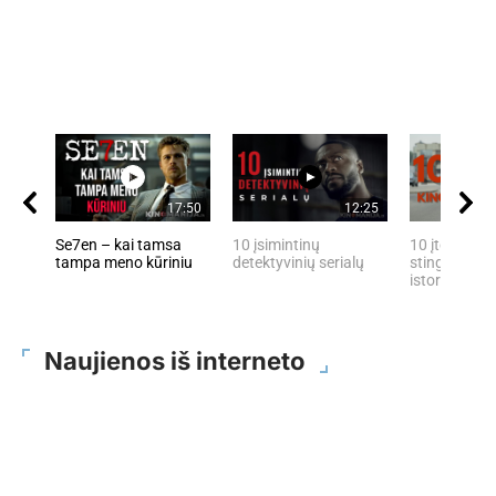
17:50
12:25
Se7en – kai tamsa
10 įsimintinų
10 įtemptų, 
tampa meno kūriniu
detektyvinių serialų
stingdančių 
istorijų
Naujienos iš interneto