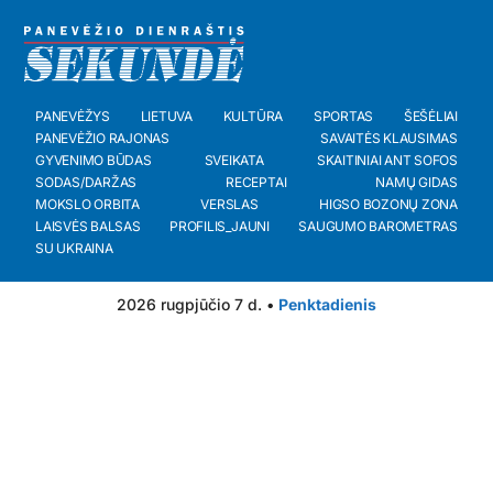
PANEVĖŽYS
LIETUVA
KULTŪRA
SPORTAS
ŠEŠĖLIAI
PANEVĖŽIO RAJONAS
SAVAITĖS KLAUSIMAS
GYVENIMO BŪDAS
SVEIKATA
SKAITINIAI ANT SOFOS
SODAS/DARŽAS
RECEPTAI
NAMŲ GIDAS
MOKSLO ORBITA
VERSLAS
HIGSO BOZONŲ ZONA
LAISVĖS BALSAS
PROFILIS_JAUNI
SAUGUMO BAROMETRAS
SU UKRAINA
2026 rugpjūčio 7 d. •
Penktadienis