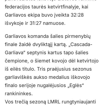
federacijos taurės ketvirtfinalyje, kai
Garliavos ekipa buvo įveikta 32:28
išvykoje ir 31:27 namuose.
Garliavos komanda šalies pirmenybių
finale žaidė dvyliktąjį kartą. „Cascada-
Garliava“ septynis kartus tapo šalies
čempione, o šiemet kovojo dėl ketvirtojo
iš eilės titulo. Tris praėjusius sezonus
garliaviškės aukso medalius iškovojo
finalo serijoje nugalėjusios „Eglės“
rankininkes.
Vos trečią sezoną LMRL rungtyniaujanti