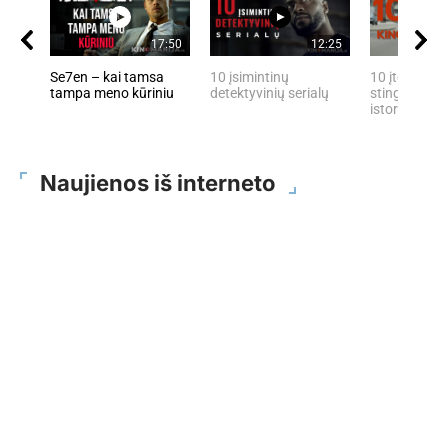
17:50
12:25
Se7en – kai tamsa
10 įsimintinų
10 įtemptų, 
tampa meno kūriniu
detektyvinių serialų
stingdančių 
istorijų
Naujienos iš interneto