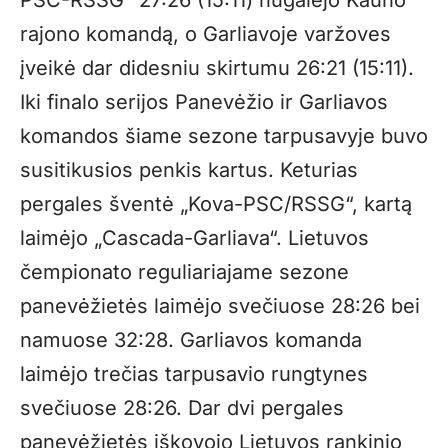
PSC-RSSG“ 27:26 (15:11) nugalėjo Kauno
rajono komandą, o Garliavoje varžoves
įveikė dar didesniu skirtumu 26:21 (15:11).
Iki finalo serijos Panevėžio ir Garliavos
komandos šiame sezone tarpusavyje buvo
susitikusios penkis kartus. Keturias
pergales šventė „Kova-PSC/RSSG“, kartą
laimėjo „Cascada-Garliava“. Lietuvos
čempionato reguliariajame sezone
panevėžietės laimėjo svečiuose 28:26 bei
namuose 32:28. Garliavos komanda
laimėjo trečias tarpusavio rungtynes
svečiuose 28:26. Dar dvi pergales
panevėžietės iškovojo Lietuvos rankinio