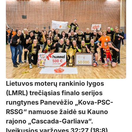
Lietuvos moterų rankinio lygos
(LMRL) trečiąsias finalo serijos
rungtynes Panevėžio „Kova-PSC-
RSSG“ namuose žaidė su Kauno
rajono „Cascada-Garliava“.
Įveikusios varžoves 32:27 (18:8)