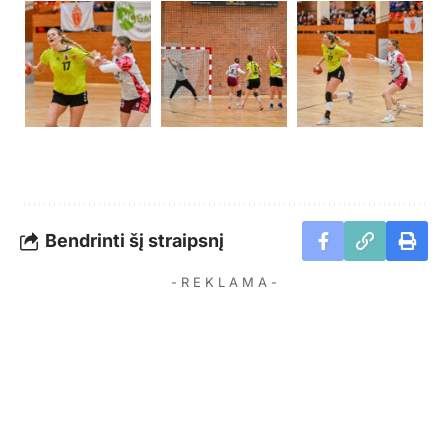
Bendrinti šį straipsnį
- R E K L A M A -