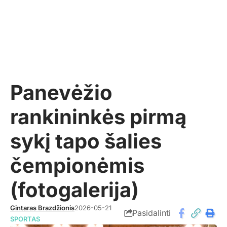
Panevėžio
rankininkės pirmą
sykį tapo šalies
čempionėmis
(fotogalerija)
Gintaras Brazdžionis
2026-05-21
Pasidalinti
SPORTAS