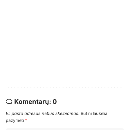
Komentarų: 0
El. pašto adresas nebus skelbiamas.
Būtini laukeliai
pažymėti
*