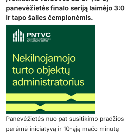
panevėžietės finalo seriją laimėjo 3:0
ir tapo šalies čempionėmis.
Panevėžietės nuo pat susitikimo pradžios
perėmė iniciatyvą ir 10-ąją mačo minutę