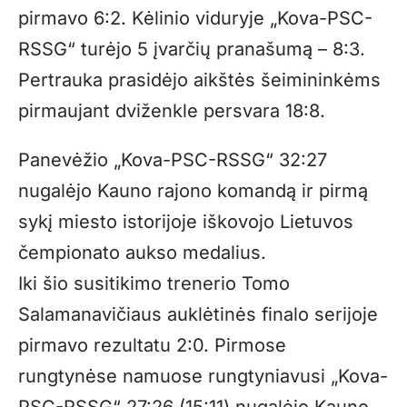
pirmavo 6:2. Kėlinio viduryje „Kova-PSC-
RSSG“ turėjo 5 įvarčių pranašumą – 8:3.
Pertrauka prasidėjo aikštės šeimininkėms
pirmaujant dviženkle persvara 18:8.
Panevėžio „Kova-PSC-RSSG“ 32:27
nugalėjo Kauno rajono komandą ir pirmą
sykį miesto istorijoje iškovojo Lietuvos
čempionato aukso medalius.
Iki šio susitikimo trenerio Tomo
Salamanavičiaus auklėtinės finalo serijoje
pirmavo rezultatu 2:0. Pirmose
rungtynėse namuose rungtyniavusi „Kova-