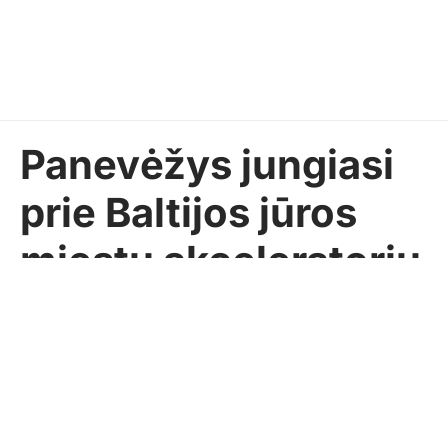
Panevėžys jungiasi
prie Baltijos jūros
miestų akceleratorių
klubo
Pasidalinti
Sekundė
2021-02-17
AKTUALIJOS