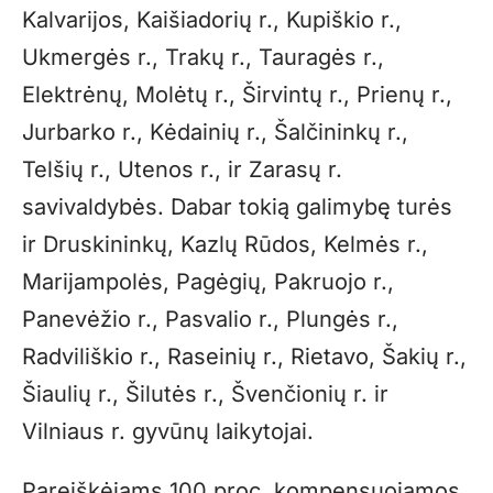
Kalvarijos, Kaišiadorių r., Kupiškio r.,
Ukmergės r., Trakų r., Tauragės r.,
Elektrėnų, Molėtų r., Širvintų r., Prienų r.,
Jurbarko r., Kėdainių r., Šalčininkų r.,
Telšių r., Utenos r., ir Zarasų r.
savivaldybės. Dabar tokią galimybę turės
ir Druskininkų, Kazlų Rūdos, Kelmės r.,
Marijampolės, Pagėgių, Pakruojo r.,
Panevėžio r., Pasvalio r., Plungės r.,
Radviliškio r., Raseinių r., Rietavo, Šakių r.,
Šiaulių r., Šilutės r., Švenčionių r. ir
Vilniaus r. gyvūnų laikytojai.
Pareiškėjams 100 proc. kompensuojamos