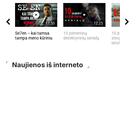
17:50
12:25
Se7en – kai tamsa
10 įsimintinų
10 įtemptų, 
tampa meno kūriniu
detektyvinių serialų
stingdančių 
istorijų
Naujienos iš interneto