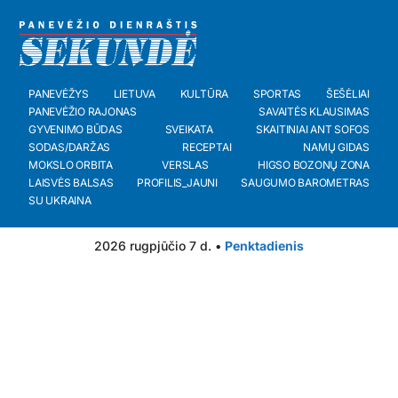
PANEVĖŽYS
LIETUVA
KULTŪRA
SPORTAS
ŠEŠĖLIAI
PANEVĖŽIO RAJONAS
SAVAITĖS KLAUSIMAS
GYVENIMO BŪDAS
SVEIKATA
SKAITINIAI ANT SOFOS
SODAS/DARŽAS
RECEPTAI
NAMŲ GIDAS
MOKSLO ORBITA
VERSLAS
HIGSO BOZONŲ ZONA
LAISVĖS BALSAS
PROFILIS_JAUNI
SAUGUMO BAROMETRAS
SU UKRAINA
2026 rugpjūčio 7 d. •
Penktadienis