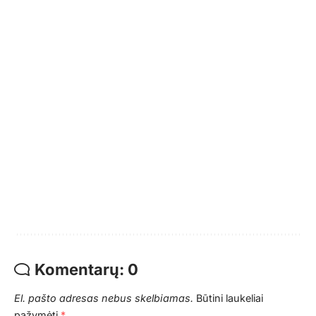
Komentarų: 0
El. pašto adresas nebus skelbiamas.
Būtini laukeliai
pažymėti
*