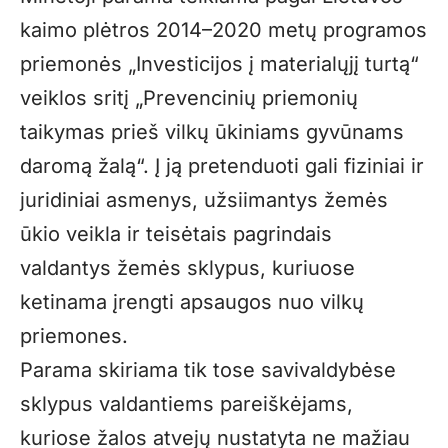
kaimo plėtros 2014–2020 metų programos
priemonės „Investicijos į materialųjį turtą“
veiklos sritį „Prevencinių priemonių
taikymas prieš vilkų ūkiniams gyvūnams
daromą žalą“. Į ją pretenduoti gali fiziniai ir
juridiniai asmenys, užsiimantys žemės
ūkio veikla ir teisėtais pagrindais
valdantys žemės sklypus, kuriuose
ketinama įrengti apsaugos nuo vilkų
priemones.
Parama skiriama tik tose savivaldybėse
sklypus valdantiems pareiškėjams,
kuriose žalos atvejų nustatyta ne mažiau