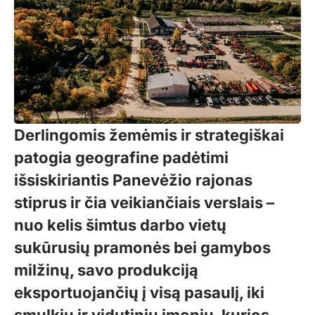
Derlingomis žemėmis ir strategiškai
patogia geografine padėtimi
išsiskiriantis Panevėžio rajonas
stiprus ir čia veikiančiais verslais –
nuo kelis šimtus darbo vietų
sukūrusių pramonės bei gamybos
milžinų, savo produkciją
eksportuojančių į visą pasaulį, iki