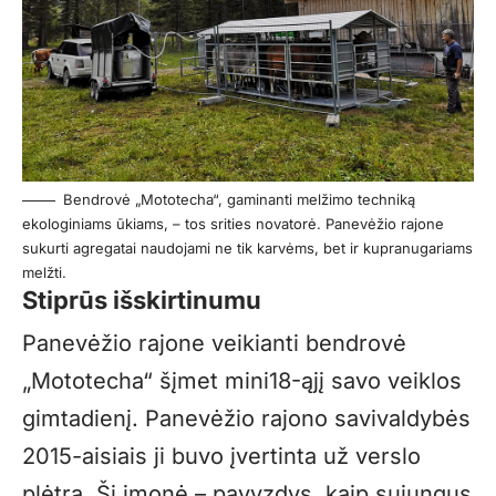
Bendrovė „Mototecha“, gaminanti melžimo techniką
ekologiniams ūkiams, – tos srities novatorė. Panevėžio rajone
sukurti agregatai naudojami ne tik karvėms, bet ir kupranugariams
melžti.
Stiprūs išskirtinumu
Panevėžio rajone veikianti bendrovė
„Mototecha“ šįmet mini18-ąjį savo veiklos
gimtadienį. Panevėžio rajono savivaldybės
2015-aisiais ji buvo įvertinta už verslo
plėtrą. Ši įmonė – pavyzdys, kaip sujungus