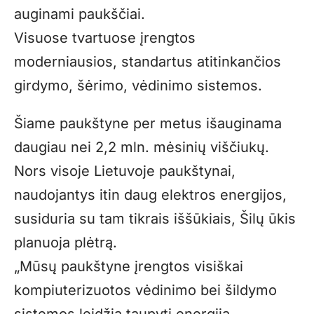
auginami paukščiai.
Visuose tvartuose įrengtos
moderniausios, standartus atitinkančios
girdymo, šėrimo, vėdinimo sistemos.
Šiame paukštyne per metus išauginama
daugiau nei 2,2 mln. mėsinių viščiukų.
Nors visoje Lietuvoje paukštynai,
naudojantys itin daug elektros energijos,
susiduria su tam tikrais iššūkiais, Šilų ūkis
planuoja plėtrą.
„Mūsų paukštyne įrengtos visiškai
kompiuterizuotos vėdinimo bei šildymo
sistemos leidžia taupyti energiją.