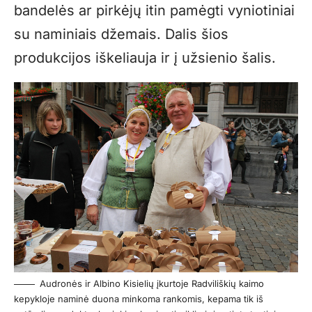
bandelės ar pirkėjų itin pamėgti vyniotiniai
su naminiais džemais. Dalis šios
produkcijos iškeliauja ir į užsienio šalis.
Audronės ir Albino Kisielių įkurtoje Radviliškių kaimo
kepykloje naminė duona minkoma rankomis, kepama tik iš