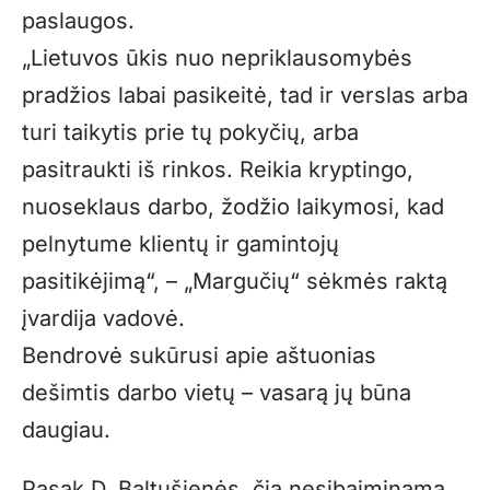
paslaugos.
„Lietuvos ūkis nuo nepriklausomybės
pradžios labai pasikeitė, tad ir verslas arba
turi taikytis prie tų pokyčių, arba
pasitraukti iš rinkos. Reikia kryptingo,
nuoseklaus darbo, žodžio laikymosi, kad
pelnytume klientų ir gamintojų
pasitikėjimą“, – „Margučių“ sėkmės raktą
įvardija vadovė.
Bendrovė sukūrusi apie aštuonias
dešimtis darbo vietų – vasarą jų būna
daugiau.
Pasak D. Baltušienės, čia nesibaiminama