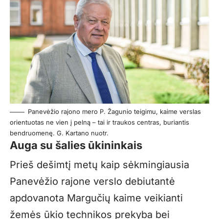
Panevėžio rajono mero P. Žagunio teigimu, kaime verslas
orientuotas ne vien į pelną – tai ir traukos centras, buriantis
bendruomenę. G. Kartano nuotr.
Auga su šalies ūkininkais
Prieš dešimtį metų kaip sėkmingiausia
Panevėžio rajone verslo debiutantė
apdovanota Margučių kaime veikianti
žemės ūkio technikos prekyba bei