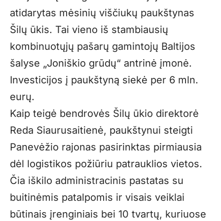
atidarytas mėsinių viščiukų paukštynas
Šilų ūkis. Tai vieno iš stambiausių
kombinuotųjų pašarų gamintojų Baltijos
šalyse „Joniškio grūdų“ antrinė įmonė.
Investicijos į paukštyną siekė per 6 mln.
eurų.
Kaip teigė bendrovės Šilų ūkio direktorė
Reda Siaurusaitienė, paukštynui steigti
Panevėžio rajonas pasirinktas pirmiausia
dėl logistikos požiūriu patrauklios vietos.
Čia iškilo administracinis pastatas su
buitinėmis patalpomis ir visais veiklai
būtinais įrenginiais bei 10 tvartų, kuriuose