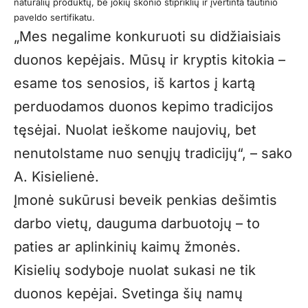
natūralių produktų, be jokių skonio stipriklių ir įvertinta tautinio
paveldo sertifikatu.
„Mes negalime konkuruoti su didžiaisiais
duonos kepėjais. Mūsų ir kryptis kitokia –
esame tos senosios, iš kartos į kartą
perduodamos duonos kepimo tradicijos
tęsėjai. Nuolat ieškome naujovių, bet
nenutolstame nuo senųjų tradicijų“, – sako
A. Kisielienė.
Įmonė sukūrusi beveik penkias dešimtis
darbo vietų, dauguma darbuotojų – to
paties ar aplinkinių kaimų žmonės.
Kisielių sodyboje nuolat sukasi ne tik
duonos kepėjai. Svetinga šių namų