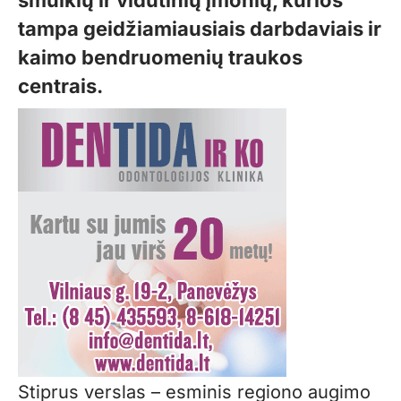
smulkių ir vidutinių įmonių, kurios
tampa geidžiamiausiais darbdaviais ir
kaimo bendruomenių traukos
centrais.
Stiprus verslas – esminis regiono augimo