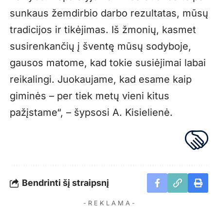
sunkaus žemdirbio darbo rezultatas, mūsų
tradicijos ir tikėjimas. Iš žmonių, kasmet
susirenkančių į šventę mūsų sodyboje,
gausos matome, kad tokie susiėjimai labai
reikalingi. Juokaujame, kad esame kaip
giminės – per tiek metų vieni kitus
pažįstame“, – šypsosi A. Kisielienė.
Bendrinti šį straipsnį
- R E K L A M A -