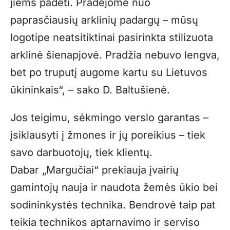
jiems padėti. Pradėjome nuo
paprasčiausių arklinių padargų – mūsų
logotipe neatsitiktinai pasirinkta stilizuota
arklinė šienapjovė. Pradžia nebuvo lengva,
bet po truputį augome kartu su Lietuvos
ūkininkais“, – sako D. Baltušienė.
Jos teigimu, sėkmingo verslo garantas –
įsiklausyti į žmones ir jų poreikius – tiek
savo darbuotojų, tiek klientų.
Dabar „Margučiai“ prekiauja įvairių
gamintojų nauja ir naudota žemės ūkio bei
sodininkystės technika. Bendrovė taip pat
teikia technikos aptarnavimo ir serviso