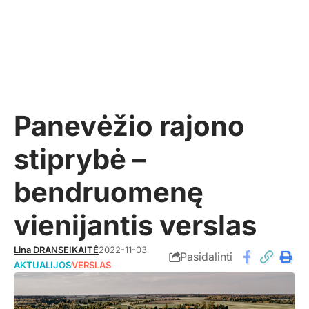
Panevėžio rajono
stiprybė –
bendruomenę
vienijantis verslas
Lina DRANSEIKAITĖ
2022-11-03
Pasidalinti
AKTUALIJOS
VERSLAS