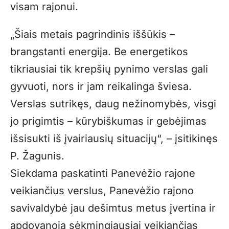
visam rajonui.
„Šiais metais pagrindinis iššūkis –
brangstanti energija. Be energetikos
tikriausiai tik krepšių pynimo verslas gali
gyvuoti, nors ir jam reikalinga šviesa.
Verslas sutrikęs, daug nežinomybės, visgi
jo prigimtis – kūrybiškumas ir gebėjimas
išsisukti iš įvairiausių situacijų“, – įsitikinęs
P. Žagunis.
Siekdama paskatinti Panevėžio rajone
veikiančius verslus, Panevėžio rajono
savivaldybė jau dešimtus metus įvertina ir
apdovanoja sėkmingiausiai veikiančias