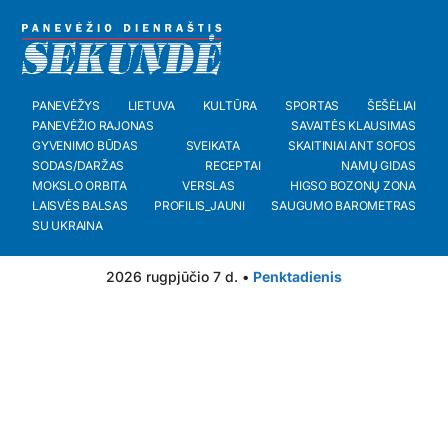
PANEVĖŽYS
LIETUVA
KULTŪRA
SPORTAS
ŠEŠĖLIAI
PANEVĖŽIO RAJONAS
SAVAITĖS KLAUSIMAS
GYVENIMO BŪDAS
SVEIKATA
SKAITINIAI ANT SOFOS
SODAS/DARŽAS
RECEPTAI
NAMŲ GIDAS
MOKSLO ORBITA
VERSLAS
HIGSO BOZONŲ ZONA
LAISVĖS BALSAS
PROFILIS_JAUNI
SAUGUMO BAROMETRAS
SU UKRAINA
2026 rugpjūčio 7 d. •
Penktadienis