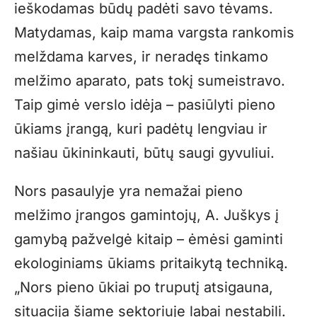
ieškodamas būdų padėti savo tėvams.
Matydamas, kaip mama vargsta rankomis
melždama karves, ir neradęs tinkamo
melžimo aparato, pats tokį sumeistravo.
Taip gimė verslo idėja – pasiūlyti pieno
ūkiams įrangą, kuri padėtų lengviau ir
našiau ūkininkauti, būtų saugi gyvuliui.
Nors pasaulyje yra nemažai pieno
melžimo įrangos gamintojų, A. Juškys į
gamybą pažvelgė kitaip – ėmėsi gaminti
ekologiniams ūkiams pritaikytą techniką.
„Nors pieno ūkiai po truputį atsigauna,
situacija šiame sektoriuje labai nestabili.