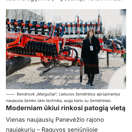
Bendrovė „Margučiai“, Lietuvos žemdirbius aprūpinantys
naujausia žemės ūkio technika, auga kartu su žemdirbiais.
Moderniam ūkiui rinkosi patogią vietą
Vienas naujausių Panevėžio rajono
naujakurių – Raguvos seniūnijoje