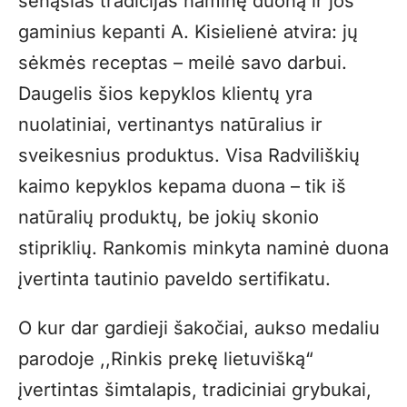
senąsias tradicijas naminę duoną ir jos
gaminius kepanti A. Kisielienė atvira: jų
sėkmės receptas – meilė savo darbui.
Daugelis šios kepyklos klientų yra
nuolatiniai, vertinantys natūralius ir
sveikesnius produktus. Visa Radviliškių
kaimo kepyklos kepama duona – tik iš
natūralių produktų, be jokių skonio
stipriklių. Rankomis minkyta naminė duona
įvertinta tautinio paveldo sertifikatu.
O kur dar gardieji šakočiai, aukso medaliu
parodoje ,,Rinkis prekę lietuvišką“
įvertintas šimtalapis, tradiciniai grybukai,