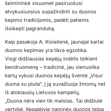
šeimininkė visuomet pasiruošusi
atvykusiuosius supažindinti su duonos
kepimo tradicijomis, padėti patiems
išsikepti pagranduką.
Kaip pasakoja A. Kisielienė, jaunajai kartai
duonos kepimas yra tikra egzotika.
Visgi didžiausias kepėjų indėlis telkiant
bendruomenę – tradicinė, jau vienuolika
kartų vykusi duonos kepėjų šventė „Visur
duona su pluta“. Į ją suvažiuoja žmonių net
iš atokiausių Lietuvos kampelių.
„Duona nėra vien tik maistas. Tai didžiulė
vertybė. Kepalėlyje naminės duonos telpa